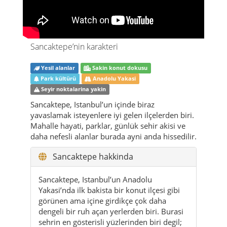
Yesil alanlar
Sakin konut dokusu
Park kültürü
Anadolu Yakasi
Seyir noktalarina yakin
Sancaktepe, Istanbul’un içinde biraz
yavaslamak isteyenlere iyi gelen ilçelerden biri.
Mahalle hayati, parklar, günlük sehir akisi ve
daha nefesli alanlar burada ayni anda hissedilir.
Sancaktepe hakkinda
Sancaktepe, Istanbul’un Anadolu
Yakasi’nda ilk bakista bir konut ilçesi gibi
görünen ama içine girdikçe çok daha
dengeli bir ruh açan yerlerden biri. Burasi
sehrin en gösterisli yüzlerinden biri degil;
tam tersine, gösteris yerine gündelik
hayatin ritmiyle etkileyen bir ilçe. Mahalle
aralarinda yürürken, sabah firin kokusunu
alirken, çocuk seslerinin karistigi bir park
kenarinda dururken veya aksam