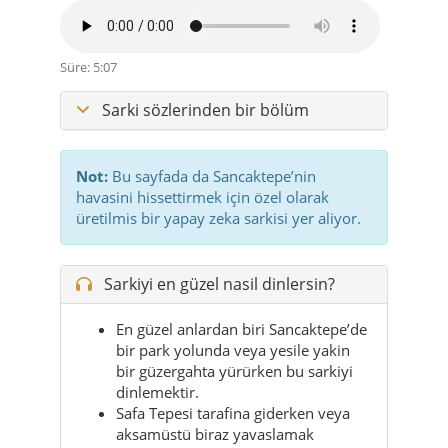
Sarki sözlerinden bir bölüm
Not:
Bu sayfada da Sancaktepe’nin
havasini hissettirmek için özel olarak
üretilmis bir yapay zeka sarkisi yer aliyor.
Sarkiyi en güzel nasil dinlersin?
En güzel anlardan biri Sancaktepe’de
bir park yolunda veya yesile yakin
bir güzergahta yürürken bu sarkiyi
dinlemektir.
Safa Tepesi tarafina giderken veya
aksamüstü biraz yavaslamak
istediginde sarki tam yerine oturur.
Kalabalik Istanbul gününün ortasinda
nefes almak istiyorsan, bu sarki
ilçenin ruhunu daha iyi hissettirir.
Özellikle gün batimina yakin