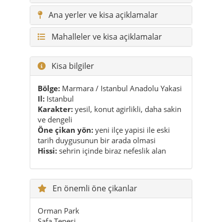
Kisa bilgiler
Bölge:
Marmara / Istanbul Anadolu Yakasi
Il:
Istanbul
Karakter:
yesil, konut agirlikli, daha sakin
ve dengeli
Öne çikan yön:
yeni ilçe yapisi ile eski
tarih duygusunun bir arada olmasi
Hissi:
sehrin içinde biraz nefeslik alan
En önemli öne çikanlar
Orman Park
Safa Tepesi
Aydos’a yakin yesil alanlar
Samandira
Sarigazi
Pasaköy