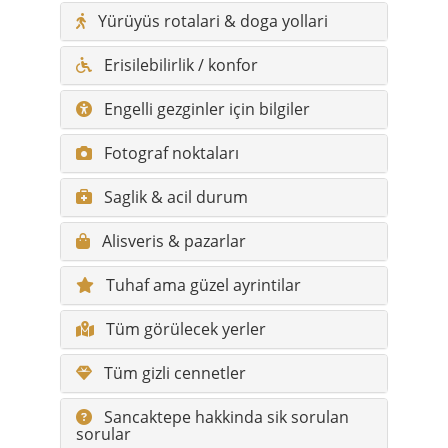
Engelli gezginler için bilgiler
Fotograf noktaları
Saglik & acil durum
Alisveris & pazarlar
Tuhaf ama güzel ayrintilar
Tüm görülecek yerler
Tüm gizli cennetler
Sancaktepe hakkinda sik sorulan
sorular
Ana yerler ve kisa açiklamalar
Mahalleler ve kisa açiklamalar