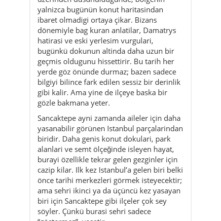
geçmis oldugunu hissettirir. Bu tarih her
yerde göz önünde durmaz; bazen sadece
bilgiyi bilince fark edilen sessiz bir derinlik
gibi kalir. Ama yine de ilçeye baska bir
gözle bakmana yeter.
Sancaktepe ayni zamanda aileler için daha
yasanabilir görünen Istanbul parçalarindan
biridir. Daha genis konut dokulari, park
alanlari ve semt ölçeğinde isleyen hayat,
burayi özellikle tekrar gelen gezginler için
cazip kilar. Ilk kez Istanbul’a gelen biri belki
önce tarihi merkezleri görmek isteyecektir;
ama sehri ikinci ya da üçüncü kez yasayan
biri için Sancaktepe gibi ilçeler çok sey
söyler. Çünkü burasi sehri sadece
“göstermez”, yasatir.
Aksam olunca Sancaktepe’nin tonu daha
da güzellesir. Sokak lambalari yanar,
pencereler isiklanir, parklar yavas yavas
sakinlesir, hava biraz serinler. O anda ilçe,