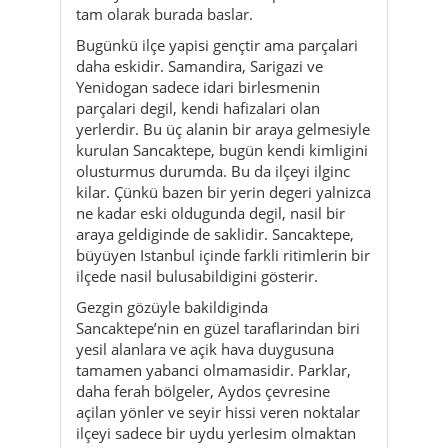
parçalari degil, kendi hafizalari olan
yerlerdir. Bu üç alanin bir araya gelmesiyle
kurulan Sancaktepe, bugün kendi kimligini
olusturmus durumda. Bu da ilçeyi ilginc
kilar. Çünkü bazen bir yerin degeri yalnizca
ne kadar eski oldugunda degil, nasil bir
araya geldiginde de saklidir. Sancaktepe,
büyüyen Istanbul içinde farkli ritimlerin bir
ilçede nasil bulusabildigini gösterir.
Gezgin gözüyle bakildiginda
Sancaktepe’nin en güzel taraflarindan biri
yesil alanlara ve açik hava duygusuna
tamamen yabanci olmamasidir. Parklar,
daha ferah bölgeler, Aydos çevresine
açilan yönler ve seyir hissi veren noktalar
ilçeyi sadece bir uydu yerlesim olmaktan
çikarir. Burada bazi günler tam bir
“program” yapmana bile gerek yoktur. Bir
parkta baslayan gün, yerel bir lokantada
verilen mola, bir mahallede geçirilen sakin
bir saat ve aksamüstü bir seyir noktasinda