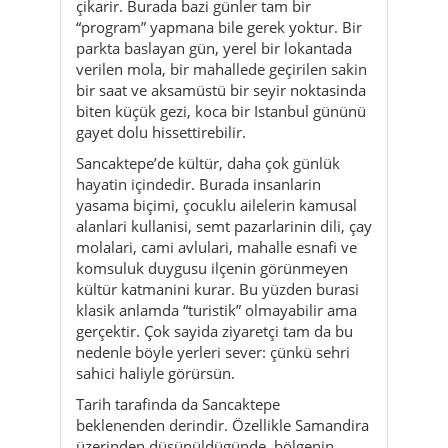
biten küçük gezi, koca bir Istanbul gününü
gayet dolu hissettirebilir.
Sancaktepe’de kültür, daha çok günlük
hayatin içindedir. Burada insanlarin
yasama biçimi, çocuklu ailelerin kamusal
alanlari kullanisi, semt pazarlarinin dili, çay
molalari, cami avlulari, mahalle esnafi ve
komsuluk duygusu ilçenin görünmeyen
kültür katmanini kurar. Bu yüzden burasi
klasik anlamda “turistik” olmayabilir ama
gerçektir. Çok sayida ziyaretçi tam da bu
nedenle böyle yerleri sever: çünkü sehri
sahici haliyle görürsün.
Tarih tarafinda da Sancaktepe
beklenenden derindir. Özellikle Samandira
üzerinden düsünüldügünde, bölgenin
yalnizca bugünün konut haritasindan
ibaret olmadigi ortaya çikar. Bizans
dönemiyle bag kuran anlatilar, Damatrys
hatirasi ve eski yerlesim vurgulari,
bugünkü dokunun altinda daha uzun bir