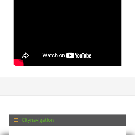
Citynavigation
Gizlilik Politikası
damga
site haritası
temas
Şartlar ve Koşullar