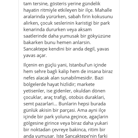
saatlerinde daha yumusak bir gökyüzüne
bakarken bunu hemen anlarsin.
Sancaktepe kendini bir anda degil, yavas
yavas açar.
Ilçenin en güçlü yani, Istanbul’un içinde
hem sehre bagli kalip hem de insana biraz
nefes alacak alan sunabilmesidir. Bazi
bölgelerde hayat hizlidir; markete
yetisenler, ise gidenler, okuldan dönen
çocuklar, araç trafigi, otobüs duraklari,
semt pazarlari... Bunlarin hepsi burada
günlük akisin bir parçasi. Ama ayni ilçe
içinde bir park yoluna geçince, agaçlarin
gölgesine girince veya biraz daha yukari
bir noktadan çevreye bakinca, ritim bir
anda yumusar. Iste Sancaktepe’nin farki
tam olarak burada baslar.
Bugünkü ilçe yapisi gençtir ama parçalari
daha eskidir. Samandira, Sarigazi ve
Yenidogan sadece idari birlesmenin