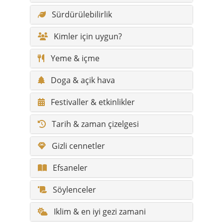
Yeme & içme
Doga & açik hava
Festivaller & etkinlikler
Tarih & zaman çizelgesi
Gizli cennetler
Efsaneler
Söylenceler
Iklim & en iyi gezi zamani
Yürüyüs rotalari & doga yollari
Erisilebilirlik / konfor