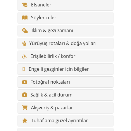
Yürüyüş rotaları & doğa yolları
Erişilebilirlik / konfor
Engelli gezginler için bilgiler
Fotoğraf noktaları
Sağlık & acil durum
Alışveriş & pazarlar
Tuhaf ama güzel ayrıntılar
Tüm görülecek yerler
Tüm gizli cennetler
Üsküdar hakkında sık sorulan