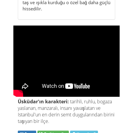
Üsküdar'ın karakteri:
tarihli, ruhlu, bogaza
yaslanan, manzaralı, insanı yavaşlatan ve
Istanbul'un en derin semt duygularından birini
taşıyan bir ilçe.
Bogaz
Tarihi camiler
Vapur keyfi
Köklü tarih
Fotojenik
Üsküdar, Istanbul'un sadece görülen değil,
hissedilen yerlerinden biridir. Burada manzara
bir fon gibi durmaz; yürüdüğün anın içine