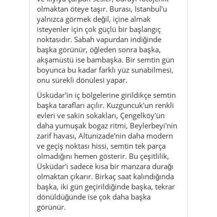
akşamüstü ise bambaşka. Bir semtin gün
boyunca bu kadar farklı yüz sunabilmesi,
onu sürekli dönülesi yapar.
Üsküdar'in iç bölgelerine girildikçe semtin
başka tarafları açılır. Kuzguncuk'un renkli
evleri ve sakin sokakları, Çengelköy'ün
daha yumuşak bogaz ritmi, Beylerbeyi'nin
zarif havası, Altunizade'nin daha modern
ve geçiş noktası hissi, semtin tek parça
olmadığını hemen gösterir. Bu çeşitlilik,
Üsküdar'ı sadece kısa bir manzara durağı
olmaktan çıkarır. Birkaç saat kalındığında
başka, iki gün geçirildiğinde başka, tekrar
dönüldüğünde ise çok daha başka
görünür.
Gezi açısından Üsküdar'in güçlü yanı, çok
farklı profillere hitap etmesidir. Ilk kez
Istanbul'a gelen biri burada kentin tarihi
ruhunu ve bogaz duygusunu birlikte
alabilir. Fotoğraf çekmeyi seven biri ışığın