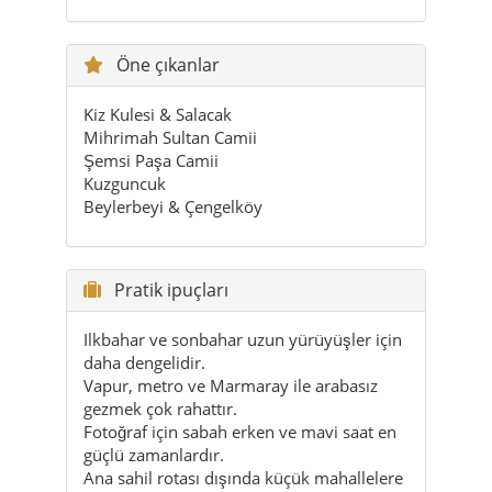
Mihrimah Sultan Camii
Şemsi Paşa Camii
Kuzguncuk
Beylerbeyi & Çengelköy
Pratik ipuçları
Ilkbahar ve sonbahar uzun yürüyüşler için
daha dengelidir.
Vapur, metro ve Marmaray ile arabasız
gezmek çok rahattır.
Fotoğraf için sabah erken ve mavi saat en
güçlü zamanlardır.
Ana sahil rotası dışında küçük mahallelere
de zaman ayır.
Üsküdar'ı acele etmeden gezmek semtin
etkisini büyütür.