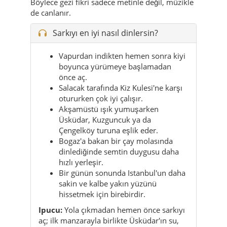
Vapurdan indikten hemen sonra kiyi
boyunca yürümeye başlamadan
önce aç.
Salacak tarafında Kiz Kulesi'ne karşı
otururken çok iyi çalışır.
Akşamüstü ışık yumuşarken
Üsküdar, Kuzguncuk ya da
Çengelköy turuna eşlik eder.
Bogaz'a bakan bir çay molasında
dinlediğinde semtin duygusu daha
hızlı yerleşir.
Bir günün sonunda Istanbul'un daha
sakin ve kalbe yakın yüzünü
hissetmek için birebirdir.
Ipucu:
Yola çıkmadan hemen önce sarkıyı
aç; ilk manzarayla birlikte Üsküdar'ın su,
taş ve ışıkla kurduğu o özel bağ daha güçlü
hissedilir.