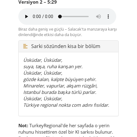
dinlendiğinde etkisi daha da büyür.
Sarki sözünden kisa bir bölüm
Üsküdar, Üsküdar,
suya, taşa, ruha karışan yer.
Üsküdar, Üsküdar,
gözde kalan, kalpte büyüyen şehir.
Minareler, vapurlar, akşam rüzgâri,
Istanbul burada başka türlü parlar.
Üsküdar, Üsküdar,
Türkiye regional nokta com adını fısıldar.
Not:
TurkeyRegional'de her sayfada o yerin
ruhunu hissettiren özel bir KI sarkısı bulunur.
Böylece gezi fikri sadece metinle değil, müzikle
de canlanır.
Sarkıyı en iyi nasıl dinlersin?