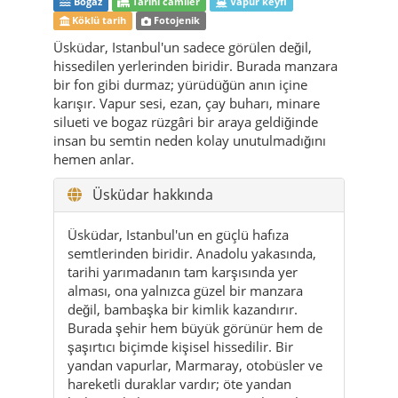
karışır. Vapur sesi, ezan, çay buharı, minare
silueti ve bogaz rüzgâri bir araya geldiğinde
insan bu semtin neden kolay unutulmadığını
hemen anlar.
Üsküdar hakkında
Üsküdar, Istanbul'un en güçlü hafıza
semtlerinden biridir. Anadolu yakasında,
tarihi yarımadanın tam karşısında yer
alması, ona yalnızca güzel bir manzara
değil, bambaşka bir kimlik kazandırır.
Burada şehir hem büyük görünür hem de
şaşırtıcı biçimde kişisel hissedilir. Bir
yandan vapurlar, Marmaray, otobüsler ve
hareketli duraklar vardır; öte yandan
birkaç sokak sonra insanı yavaşlatan bir
sessizlik, bir avlu, bir taş duvar ya da suya
bakan sade bir bank belirir. Bu yüzden
Üsküdar sadece gezilen bir ilçe değil, ruh
hali değiştiren bir geçiş alanıdır.