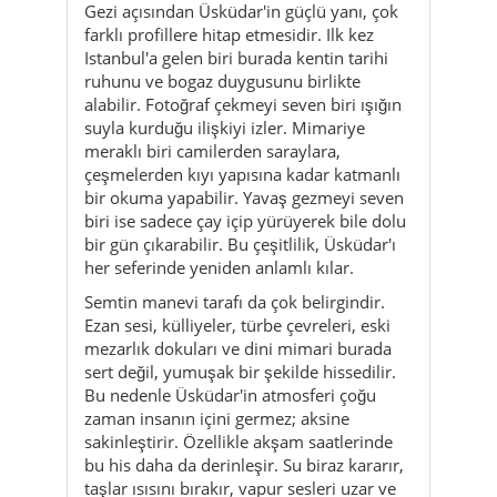
suyla kurduğu ilişkiyi izler. Mimariye
meraklı biri camilerden saraylara,
çeşmelerden kıyı yapısına kadar katmanlı
bir okuma yapabilir. Yavaş gezmeyi seven
biri ise sadece çay içip yürüyerek bile dolu
bir gün çıkarabilir. Bu çeşitlilik, Üsküdar'ı
her seferinde yeniden anlamlı kılar.
Semtin manevi tarafı da çok belirgindir.
Ezan sesi, külliyeler, türbe çevreleri, eski
mezarlık dokuları ve dini mimari burada
sert değil, yumuşak bir şekilde hissedilir.
Bu nedenle Üsküdar'in atmosferi çoğu
zaman insanın içini germez; aksine
sakinleştirir. Özellikle akşam saatlerinde
bu his daha da derinleşir. Su biraz kararır,
taşlar ısısını bırakır, vapur sesleri uzar ve
semt birden daha da içe işler.
Üsküdar'ı güzel yapan şey yalnızca büyük
yapılar değildir. Küçük ayrıntılar da aynı
ölçüde önemlidir: simit alan biri, kıyıda çay