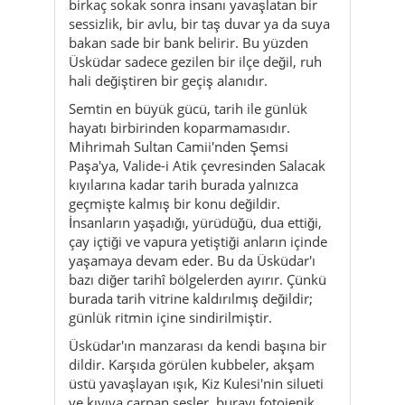
Semtin en büyük gücü, tarih ile günlük
hayatı birbirinden koparmamasıdır.
Mihrimah Sultan Camii'nden Şemsi
Paşa'ya, Valide-i Atik çevresinden Salacak
kıyılarına kadar tarih burada yalnızca
geçmişte kalmış bir konu değildir.
İnsanların yaşadığı, yürüdüğü, dua ettiği,
çay içtiği ve vapura yetiştiği anların içinde
yaşamaya devam eder. Bu da Üsküdar'ı
bazı diğer tarihî bölgelerden ayırır. Çünkü
burada tarih vitrine kaldırılmış değildir;
günlük ritmin içine sindirilmiştir.
Üsküdar'ın manzarası da kendi başına bir
dildir. Karşıda görülen kubbeler, akşam
üstü yavaşlayan ışık, Kiz Kulesi'nin silueti
ve kıyıya çarpan sesler, burayı fotojenik
olmaktan öteye taşır. Burası, Istanbul'u
yalnızca görmek değil, içine almak
isteyenler için çok güçlü bir başlangıç
noktasıdır. Sabah vapurdan indiğinde
başka görünür, öğleden sonra başka,