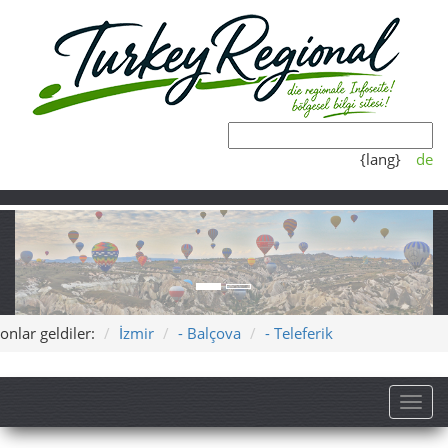
{lang}
de
onlar geldiler:
İzmir
- Balçova
- Teleferik
Toggl