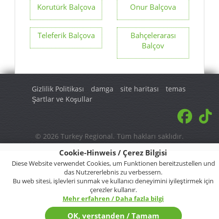
Korutürk Balçova
Onur Balçova
Teleferik Balçova
Bahçelerarası
Balçov
Gizlilik Politikası
damga
site haritası
temas
Şartlar ve Koşullar
© 2026 Turkey Regional. Tüm hakları saklıdır.
Cookie-Hinweis / Çerez Bilgisi
Diese Website verwendet Cookies, um Funktionen bereitzustellen und
das Nutzererlebnis zu verbessern.
Bu web sitesi, işlevleri sunmak ve kullanıcı deneyimini iyileştirmek için
çerezler kullanır.
Mehr erfahren / Daha fazla bilgi
OK, verstanden / Tamam