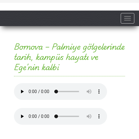
Toggl
Bornova – Palmiye gölgelerinde
tarih, kampüs hayatı ve
Ege’nin kalbi