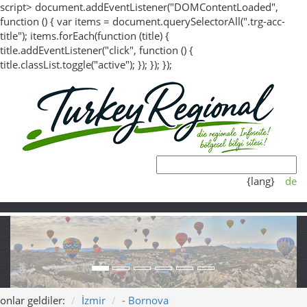
script> document.addEventListener("DOMContentLoaded",
function () { var items = document.querySelectorAll(".trg-acc-
title"); items.forEach(function (title) {
title.addEventListener("click", function () {
title.classList.toggle("active"); }); }); });
{lang}
de
onlar geldiler:
İzmir
- Bornova