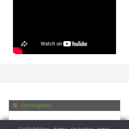
Citynavigation
Gizlilik Politikası
damga
site haritası
temas