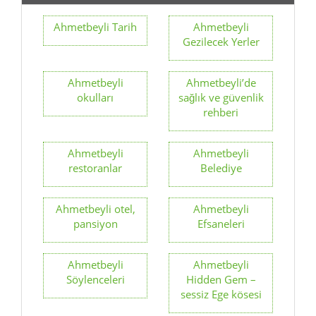
Ahmetbeyli
Ahmetbeyli’de
okulları
sağlık ve güvenlik
rehberi
Ahmetbeyli
Ahmetbeyli
restoranlar
Belediye
Ahmetbeyli otel,
Ahmetbeyli
pansiyon
Efsaneleri
Ahmetbeyli
Ahmetbeyli
Söylenceleri
Hidden Gem –
sessiz Ege kösesi
Ahmetbeyli
Ahmetbeyli
yürüyüs rotaları,
marketler
Klaros ve kıyı
yolları