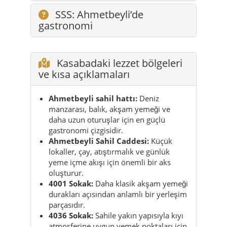
Kasabadaki lezzet bölgeleri
ve kısa açıklamaları
Ahmetbeyli sahil hattı:
Deniz
manzarası, balık, akşam yemeği ve
daha uzun oturuşlar için en güçlü
gastronomi çizgisidir.
Ahmetbeyli Sahil Caddesi:
Küçük
lokaller, çay, atıştırmalık ve günlük
yeme içme akışı için önemli bir aks
oluşturur.
4001 Sokak:
Daha klasik akşam yemeği
durakları açısından anlamlı bir yerleşim
parçasıdır.
4036 Sokak:
Sahile yakın yapısıyla kıyı
atmosferine uygun yemek noktaları için
dikkat çeker.
Ahmet Piriştina Caddesi:
Kasabanın
gastronomi haritasını tamamlayan ek
bir yerel hat işlevi görür.