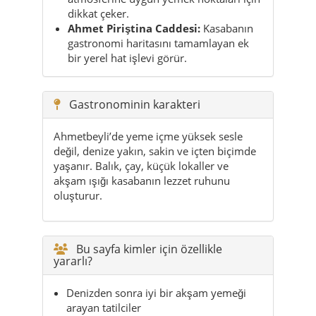
Gastronominin karakteri
Ahmetbeyli’de yeme içme yüksek sesle
değil, denize yakın, sakin ve içten biçimde
yaşanır. Balık, çay, küçük lokaller ve
akşam ışığı kasabanın lezzet ruhunu
oluşturur.
Bu sayfa kimler için özellikle
yararlı?
Denizden sonra iyi bir akşam yemeği
arayan tatilciler
Balık ve meze seven ziyaretçiler
Sakin ve rahat mekân arayan aileler
Küçük kafe ve çay noktalarını seven
gezginler