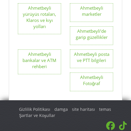
Ahmetbeyli’de
garip güzellikler
Ahmetbeyli
Ahmetbeyli posta
bankalar ve ATM
ve PTT bilgileri
rehberi
Ahmetbeyli
Fotoğraf
Gizlilik Politikası
damga
site haritası
temas
Şartlar ve Koşullar
© 2026 Turkey Regional. Tüm hakları saklıdır.