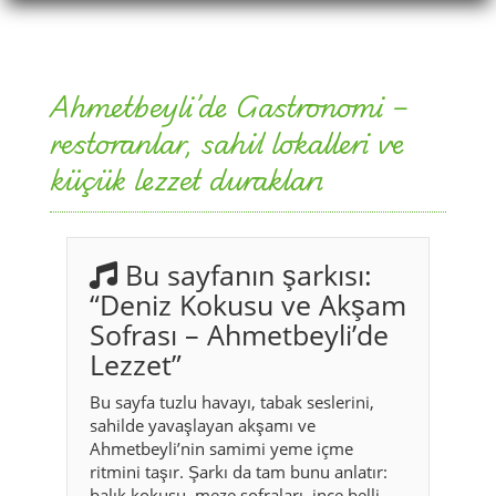
restoranlar, sahil lokalleri ve
küçük lezzet durakları
Bu sayfanın şarkısı:
“Deniz Kokusu ve Akşam
Sofrası – Ahmetbeyli’de
Lezzet”
Bu sayfa tuzlu havayı, tabak seslerini,
sahilde yavaşlayan akşamı ve
Ahmetbeyli’nin samimi yeme içme
ritmini taşır. Şarkı da tam bunu anlatır:
balık kokusu, meze sofraları, ince belli
çay, küçük ama içten mekânlar ve denize
yakın bir akşamın hafızada kalan
sıcaklığı. Ahmetbeyli’de gastronomi
büyük gösterilerle değil, kıyıya yakın
sofralar, dürüst lezzetler ve rahat bir