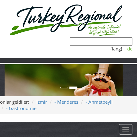
{lang}
de
onlar geldiler:
İzmir
- Menderes
- Ahmetbeyli
- Gastronomie
Toggl
Ahmetbeyli’de Gastronomi –