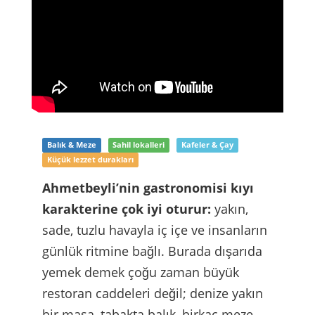
Balık & Meze
Sahil lokalleri
Kafeler & Çay
Küçük lezzet durakları
Ahmetbeyli’nin gastronomisi kıyı
karakterine çok iyi oturur:
yakın,
sade, tuzlu havayla iç içe ve insanların
günlük ritmine bağlı. Burada dışarıda
yemek demek çoğu zaman büyük
restoran caddeleri değil; denize yakın
bir masa, tabakta balık, birkaç meze,
ince belli çay ve sahil akşamına
yakışan rahat bir ortam demektir. Bu
yüzden Ahmetbeyli’de yeme içme,