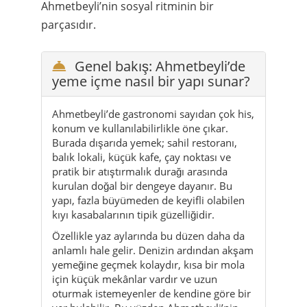
yeme içme nasıl bir yapı sunar?
Ahmetbeyli’de gastronomi sayıdan çok his,
konum ve kullanılabilirlikle öne çıkar.
Burada dışarıda yemek; sahil restoranı,
balık lokali, küçük kafe, çay noktası ve
pratik bir atıştırmalık durağı arasında
kurulan doğal bir dengeye dayanır. Bu
yapı, fazla büyümeden de keyifli olabilen
kıyı kasabalarının tipik güzelliğidir.
Özellikle yaz aylarında bu düzen daha da
anlamlı hale gelir. Denizin ardından akşam
yemeğine geçmek kolaydır, kısa bir mola
için küçük mekânlar vardır ve uzun
oturmak istemeyenler de kendine göre bir
yer bulabilir. Bu yüzden Ahmetbeyli’nin
gastronomisi yalnızca restoran sayısıyla
değil, günün farklı anlarına uyumuyla
değer kazanır.
Bu sayfa da o yüzden tek bir tür mekâna