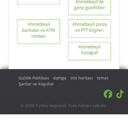
bankalar ve ATM
ve PTT bilgileri
rehberi
Ahmetbeyli
Fotoğraf
Gizlilik Politikası
damga
site haritası
temas
Şartlar ve Koşullar
© 2026 Turkey Regional. Tüm hakları saklıdır.