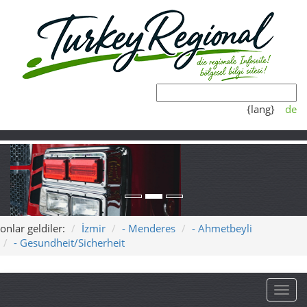
{lang}
de
onlar geldiler:
İzmir
- Menderes
- Ahmetbeyli
- Gesundheit/Sicherheit
Toggl
Ahmetbeyli Jandarma
Ahmetbeyli yakininda
eczaneler ve yardim