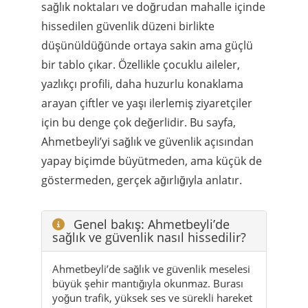
yazlıkçı profili, daha huzurlu konaklama
arayan çiftler ve yaşı ilerlemiş ziyaretçiler
için bu denge çok değerlidir. Bu sayfa,
Ahmetbeyli’yi sağlık ve güvenlik açısından
yapay biçimde büyütmeden, ama küçük de
göstermeden, gerçek ağırlığıyla anlatır.
Genel bakış: Ahmetbeyli’de
sağlık ve güvenlik nasıl hissedilir?
Ahmetbeyli’de sağlık ve güvenlik meselesi
büyük şehir mantığıyla okunmaz. Burası
yoğun trafik, yüksek ses ve sürekli hareket
üzerinden tanımlanan bir yer değildir. Tam
tersine, burada ilk hissedilen şey sadelik
ve yavaşlamadır. Bu da insanların güven
algısını doğrudan etkiler. Çünkü çoğu
zaman insanı rahatlatan şey yalnızca