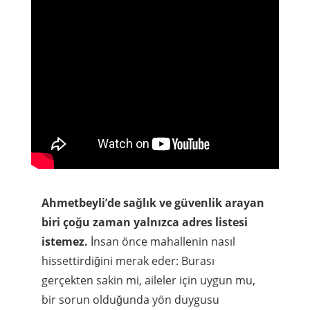
Ahmetbeyli’de sağlık ve güvenlik arayan
biri çoğu zaman yalnızca adres listesi
istemez.
İnsan önce mahallenin nasıl
hissettirdiğini merak eder: Burası
gerçekten sakin mi, aileler için uygun mu,
bir sorun olduğunda yön duygusu
kayboluyor mu, yoksa küçük bir yer
olmasına rağmen düzenli bir yapı
hissediliyor mu? Ahmetbeyli’nin gücü tam
burada ortaya çıkar. Burası gösterişli bir