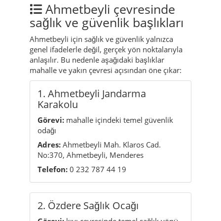
anlaşılır. Bu nedenle aşağıdaki başlıklar
mahalle ve yakın çevresi açısından öne çıkar:
1. Ahmetbeyli Jandarma
Karakolu
Görevi:
mahalle içindeki temel güvenlik
odağı
Adres:
Ahmetbeyli Mah. Klaros Cad.
No:370, Ahmetbeyli, Menderes
Telefon:
0 232 787 44 19
2. Özdere Sağlık Ocağı
Görevi:
kıyı çevresinde temel sağlık yönü
Adres:
Cumhuriyet Mah. Alimoğlu Caddesi
No:67, Özdere, Menderes
Telefon:
0 232 797 56 55