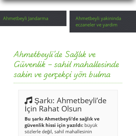
Ahmetbeyli’de Sağlık ve
Güvenlik – sahil mahallesinde
sakin ve gerçekçi yön bulma
Şarkı: Ahmetbeyli’de
İçin Rahat Olsun
Bu şarkı Ahmetbeyli’de sağlık ve
güvenlik hissi için yazıldı:
büyük
sözlerle değil, sahil mahallesinin
dinginliğiyle ilerliyor. Burada güven
bazen tanıdık bir yol, bazen düzenli bir
mahalle ritmi, bazen de insanın
omzundan ağırlığı alan sakin bir ortam
demektir. Şarkı da tam bunu taşır: