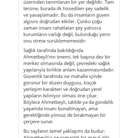
kurumların varlığı değil, bulunduğu yerin
onu strese sürüklememesidir.
Sağlık tarafında bakıldığında
Ahmetbeyli’nin önemi, tek başına dev bir
merkez olmasında değil; çevredeki sağlık
yapılarıyla birlikte anlam kazanmasındadır.
Güvenlik tarafında ise mahalle içinde
görünür bir düzen duygusu, küçük
yerleşim karakteri ve doğrudan yerel
yapıların biliniyor olması öne çıkar.
Böylece Ahmetbeyli, tatilde ya da gündelik
yaşamda insanı bunaltmayan, ama
gerektiğinde yönsüz de bırakmayan bir
çerçeve sunar.
Bu sayfanın temel yaklaşımı da budur:
Ahmetbeyli’yi ne romantik bir masal gibi
göstermek ne de gereksiz endişe dili
kurmak. Doğru yaklaşım, sakin ama
bilinçli bir yerel okuma yapmaktır.