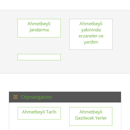
eczaneler ve
yardim
Citynavigation
Ahmetbeyli Tarih
Ahmetbeyli
Gezilecek Yerler
Ahmetbeyli
Ahmetbeyli’de
okulları
sağlık ve güvenlik
rehberi