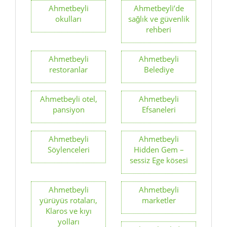
Ahmetbeyli
Ahmetbeyli
restoranlar
Belediye
Ahmetbeyli otel,
Ahmetbeyli
pansiyon
Efsaneleri
Ahmetbeyli
Ahmetbeyli
Söylenceleri
Hidden Gem –
sessiz Ege kösesi
Ahmetbeyli
Ahmetbeyli
yürüyüs rotaları,
marketler
Klaros ve kıyı
yolları
Ahmetbeyli’de
garip güzellikler
Ahmetbeyli
Ahmetbeyli posta