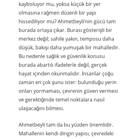
merkez değil; sahile yakın, temposu daha
düşük, bakışı daha yumuşak bir mahalledir.
Bu nedenle sağlık ve güvenlik konusu
burada abartılı ifadelerle değil, gerçek
hayat içinden okunmalıdır. İnsanlar çoğu
zaman en çok şunu ister: bulunduğu yerin
onları yormaması, çevrenin güven vermesi
ve gerektiğinde temel noktalara nasıl
ulaşacağını bilmesi.
Ahmetbeyli tam da bu yüzden önemlidir.
Mahallenin kendi dingin yapısı, çevredeki
sağlık noktaları ve doğrudan mahalle içinde
hissedilen güvenlik düzeni birlikte
düşünüldüğünde ortaya sakin ama güçlü
bir tablo çıkar. Özellikle çocuklu aileler,