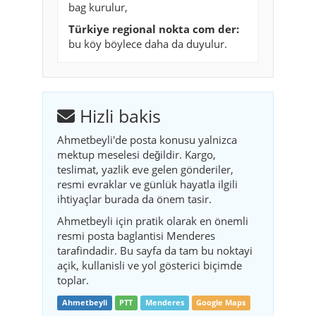
bag kurulur,
Türkiye regional nokta com der:
bu köy böylece daha da duyulur.
Hizli bakis
Ahmetbeyli'de posta konusu yalnizca
mektup meselesi değildir. Kargo,
teslimat, yazlik eve gelen gönderiler,
resmi evraklar ve günlük hayatla ilgili
ihtiyaçlar burada da önem tasir.
Ahmetbeyli için pratik olarak en önemli
resmi posta baglantisi Menderes
tarafindadir. Bu sayfa da tam bu noktayi
açik, kullanisli ve yol gösterici biçimde
toplar.
Ahmetbeyli
PTT
Menderes
Google Maps