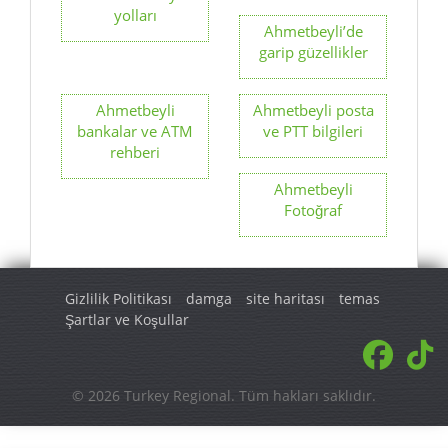
yolları
Ahmetbeyli’de
garip güzellikler
Ahmetbeyli
Ahmetbeyli posta
bankalar ve ATM
ve PTT bilgileri
rehberi
Ahmetbeyli
Fotoğraf
Gizlilik Politikası
damga
site haritası
temas
Şartlar ve Koşullar
© 2026 Turkey Regional. Tüm hakları saklıdır.