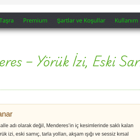
anar
alle adı olarak değil, Menderes’in iç kesimlerinde saklı kalan
rük izi, eski sarnıç, tarla yolları, akşam ışığı ve sessiz kırsal
eşerek Çakaltepe adını akılda kalıcı bir ezgiye dönüştürür.
ir bakış