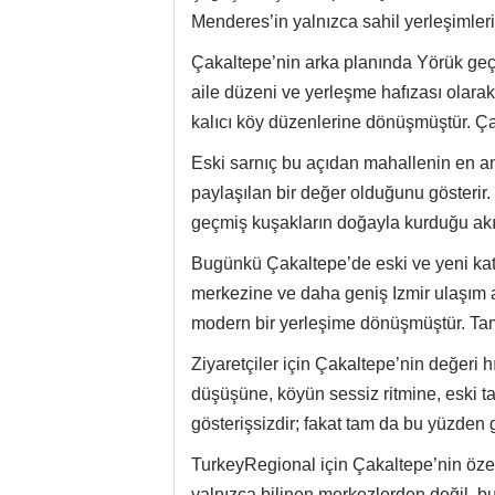
modern bir yerleşime dönüşmüştür. Tam 
Ziyaretçiler için Çakaltepe’nin değeri hı
düşüşüne, köyün sessiz ritmine, eski ta
gösterişsizdir; fakat tam da bu yüzden g
TurkeyRegional için Çakaltepe’nin özel 
yalnızca bilinen merkezlerden değil, 
niyeti olan ve kendi sayfasını hak eden 
Tarih & Anlam – Yörük İzler
Çakaltepe’de Ne Hissedilir
Yürüyüşler, Doğa Yolları & 
Köy Mutfağı & Yerel Lezzet