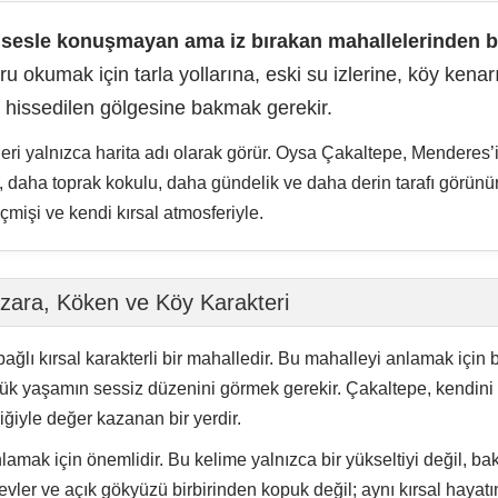
ğlı kırsal karakterli bir mahalledir. Bu mahalleyi anlamak için bü
nlük yaşamın sessiz düzenini görmek gerekir. Çakaltepe, kendini 
ğiyle değer kazanan bir yerdir.
amak için önemlidir. Bu kelime yalnızca bir yükseltiyi değil, bak
ar, evler ve açık gökyüzü birbirinden kopuk değil; aynı kırsal haya
nden ibaret olmadığını güçlü biçimde gösterir.
i önemli bir yer tutar. Yörük kültürü burada süslenmiş bir folklor
k düşünülmelidir. Bir zamanlar mevsimlere, otlaklara ve su kayn
kaltepe gibi mahalleler bu dönüşümün izlerini büyük anıtlarda d
amlı yerel işaretlerinden biridir. Sarnıç, suyun yalnızca içilen
. Kurak ve sıcak dönemlerde suyu korumak, yaşamın devamı için 
ilişkinin sessiz bir tanığı gibi okunabilir.
nlar birlikte görülür. Bir yanda kırsal hayat, tarla çevresi, sak
ğına yakın olmanın getirdiği değişim hissedilir. Mahalle ne tam