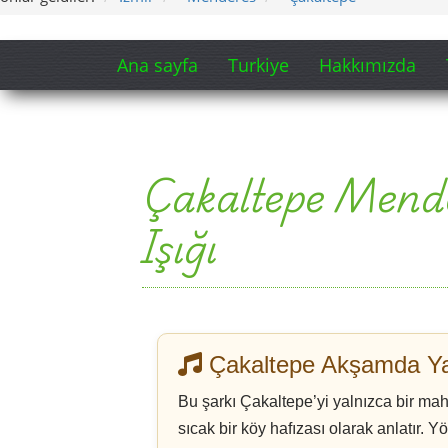
Çakaltepe Akşamda Y
Bu şarkı Çakaltepe’yi yalnızca bir mah
sıcak bir köy hafızası olarak anlatır. Yö
atmosfer; nakaratın güçlü ritmiyle birl
Versiyon 1 – 4:52 dakika
Versiyon 2 – 5:40 dakika
Çakaltepe’nin kalbine küçük b