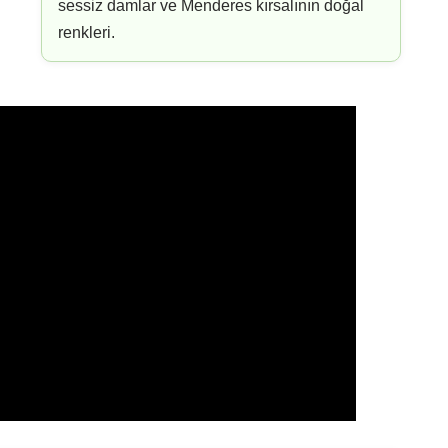
idir.
Bu yüzden burayı anlatırken klasik tatil
narındaki sessizliğe, akşam saatlerinde değişen
 kıyıdan ibaret olmadığını gösteren değerli bir yerel
ür. Bu sayfa da tam bu yüzden Çakaltepe’yi tek başına