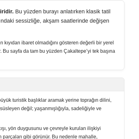
yük turistik başlıklar aramak yerine toprağın dilini,
süsleyen değil; yaşanmışlığıyla, sadeliğiyle ve
ışı, yön duygusunu ve çevreyle kurulan ilişkiyi
tın parçaları gibi görünür. Bu nedenle mahalle,
 anlatısı olarak değil; hareket, yol, su, hayvancılık,
aklarına göre şekillenen yaşam biçimleri, zamanla
eğil, günlük mekânlarda taşır.
 bir kaynak değil, aynı zamanda planlanan, saklanan ve
temel bir bilgiydi. Bu yüzden sarnıç, Çakaltepe’de
in yollar ve köy kenarları vardır; diğer yanda Menderes
amen geçmişte kalmıştır ne de karakterini kaybetmiş