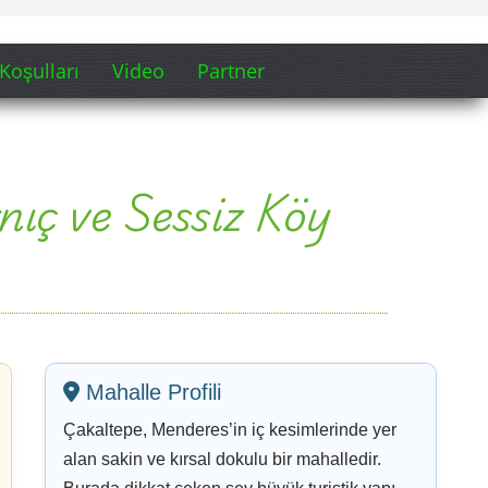
Mahalle Profili
Çakaltepe, Menderes’in iç kesimlerinde yer
alan sakin ve kırsal dokulu bir mahalledir.
Burada dikkat çeken şey büyük turistik yapı
değil; yol kenarları, tarla çizgileri, eski izler,
köy sessizliği ve toprağa yakın yaşam hissidir.
Sarnıç Hafızası
Eski sarnıç, Çakaltepe için yalnızca taş ve
suyla ilgili bir iz değildir. O; kurak dönemleri,
beklenen yağmuru, köy yaşamının planını ve
önceki kuşakların doğayla kurduğu pratik bağı
hatırlatır.