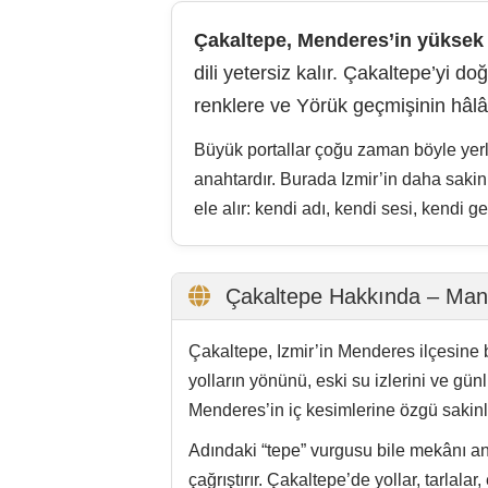
Çakaltepe, Izmir’in Menderes ilçesine ba
yolların yönünü, eski su izlerini ve gü
Menderes’in iç kesimlerine özgü sakinli
Adındaki “tepe” vurgusu bile mekânı anl
çağrıştırır. Çakaltepe’de yollar, tarlal
Menderes’in yalnızca sahil yerleşimleri
Çakaltepe’nin arka planında Yörük geçmiş
aile düzeni ve yerleşme hafızası olara
kalıcı köy düzenlerine dönüşmüştür. Ça
Eski sarnıç bu açıdan mahallenin en anl
paylaşılan bir değer olduğunu gösterir
geçmiş kuşakların doğayla kurduğu akıllı 
Bugünkü Çakaltepe’de eski ve yeni katma
merkezine ve daha geniş Izmir ulaşım a