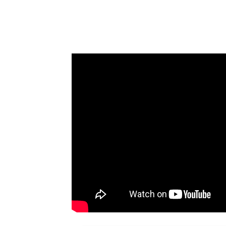
Çakaltepe, Menderes’in yüksek 
dili yetersiz kalır. Çakaltepe’yi d
renklere ve Yörük geçmişinin hâlâ
Büyük portallar çoğu zaman böyle yerle
anahtardır. Burada Izmir’in daha saki
ele alır: kendi adı, kendi sesi, kendi g
Çakaltepe Hakkında – Manz