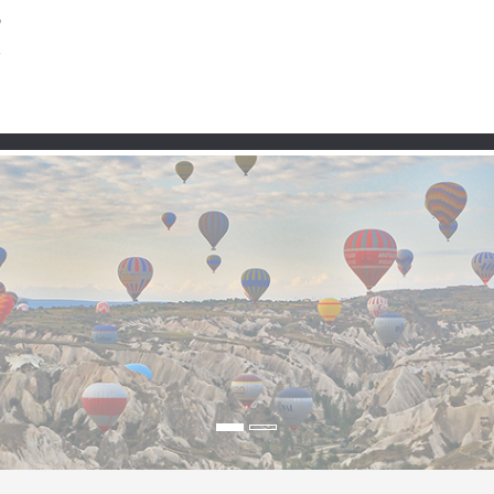
Taşra
Premium
Şartlar ve Koşullar
Kullanım 
es – Yörük İzi, Eski Sar