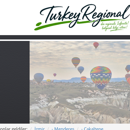
onlar geldiler:
İzmir
- Menderes
- Çakaltepe
Ana sayfa
Turkiye
Hakkımızda
Çakaltepe Mender
Işığı