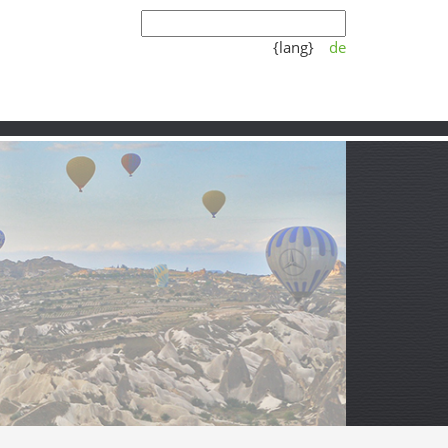
{lang}
de
Koşulları
Video
Partner
nıç ve Sessiz Köy