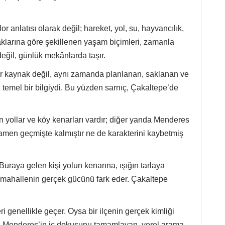
 Buraya gelen kişi yolun kenarına, ışığın tarlaya
de mahallenin gerçek gücünü fark eder. Çakaltepe
 genellikle geçer. Oysa bir ilçenin gerçek kimliği
pe, Menderes’in iç dokusunu tamamlayan, yerel arama