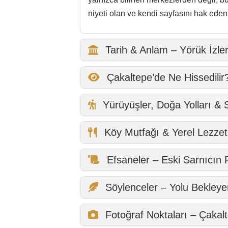
Efsaneler – Eski Sarnıcın 
Söylenceler – Yolu Bekley
Fotoğraf Noktaları – Çakal
Erişilebilirlik / Konfor
Engelli Misafirler İçin Bilgil
Çakaltepe SSS
Çevre & Menderes İçindeki 