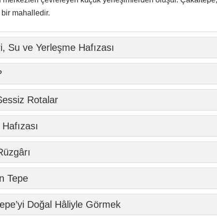
Rüzgârı
en Tepe
tepe’yi Doğal Hâliyle Görmek
er
Yakın Bağlantılar