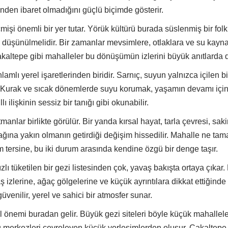
tersine, bu iki durum arasında kendine özgü bir denge taşır.
zlı tüketilen bir gezi listesinden çok, yavaş bakışta ortaya çıkar.
ş izlerine, ağaç gölgelerine ve küçük ayrıntılara dikkat ettiğin
üvenilir, yerel ve sahici bir atmosfer sunar.
önemi buradan gelir. Büyük gezi siteleri böyle küçük mahalleleri
bu merkezleri çevreleyen küçük yerleşimlerden oluşur. Çakalte
bir mahalledir.
i, Su ve Yerleşme Hafızası
?
Sessiz Rotalar
 Hafızası