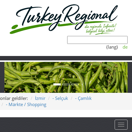
{lang}
de
onlar geldiler:
İzmir
- Selçuk
- Çamlık
- Märkte / Shopping
Toggl