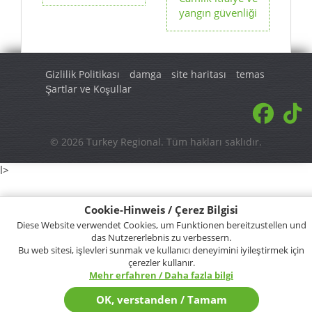
yangın güvenliği
Gizlilik Politikası
damga
site haritası
temas
Şartlar ve Koşullar
© 2026 Turkey Regional. Tüm hakları saklıdır.
l>
Cookie-Hinweis / Çerez Bilgisi
Diese Website verwendet Cookies, um Funktionen bereitzustellen und
das Nutzererlebnis zu verbessern.
Bu web sitesi, işlevleri sunmak ve kullanıcı deneyimini iyileştirmek için
çerezler kullanır.
Mehr erfahren / Daha fazla bilgi
OK, verstanden / Tamam