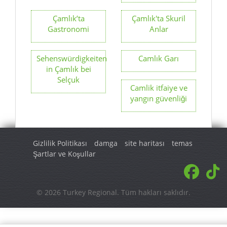
Çamlık’ta
Çamlık'ta Skuril
Gastronomi
Anlar
Sehenswürdigkeiten
Camlık Garı
in Çamlık bei
Selçuk
Camlik itfaiye ve
yangın güvenliği
Gizlilik Politikası
damga
site haritası
temas
Şartlar ve Koşullar
© 2026 Turkey Regional. Tüm hakları saklıdır.