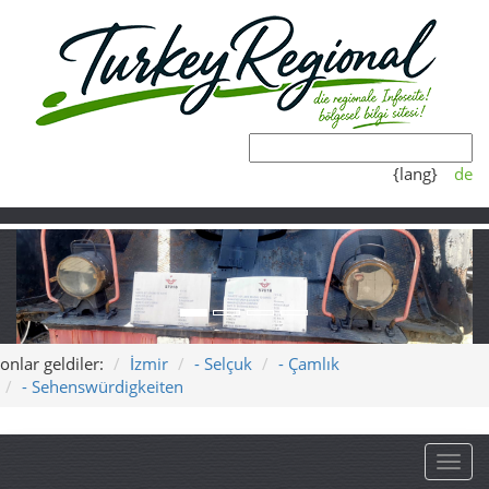
{lang}
de
onlar geldiler:
İzmir
- Selçuk
- Çamlık
- Sehenswürdigkeiten
Toggl