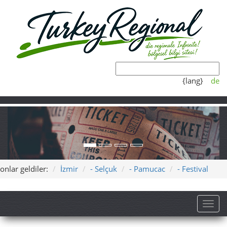
{lang}
de
onlar geldiler:
İzmir
- Selçuk
- Pamucac
- Festival
Toggl