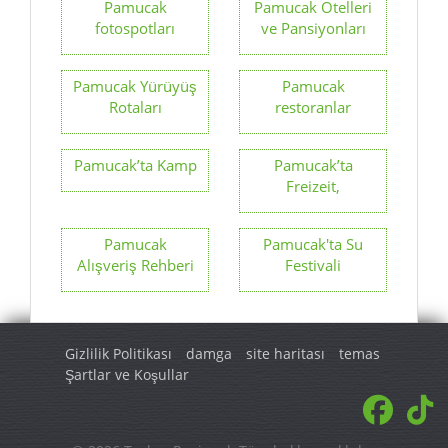
Pamucak
Pamucak Otelleri
fotospotları
ve Pansiyonları
Pamucak Yürüyüş
Pamucak
Rotaları
restoranlar
Pamucak’ta Kamp
Pamucak’ta
Freizeit,
Pamucak
Pamucak'ta Su
Alışveriş Rehberi
Festivali
Gizlilik Politikası
damga
site haritası
temas
Şartlar ve Koşullar