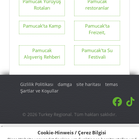
Pamucak Yürüyüş
Pamucak
Rotaları
restoranlar
Pamucak’ta Kamp
Pamucak’ta
Freizeit,
Pamucak
Pamucak'ta Su
Alışveriş Rehberi
Festivali
Gizlilik Politikası
damga
site haritası
temas
Şartlar ve Koşullar
© 2026 Turkey Regional. Tüm hakları saklıdır.
<
Cookie-Hinweis / Çerez Bilgisi