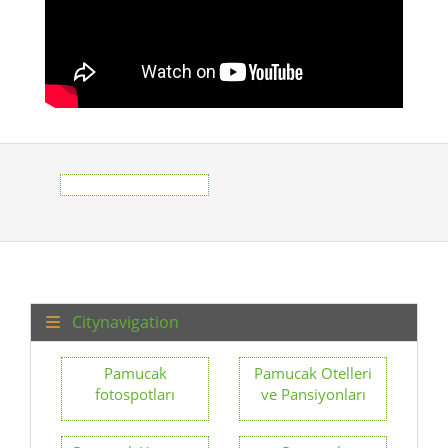
Citynavigation
Pamucak
Pamucak Otelleri
fotospotları
ve Pansiyonları