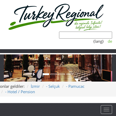
{lang}
de
onlar geldiler:
İzmir
- Selçuk
- Pamucac
- Hotel / Pension
Toggl