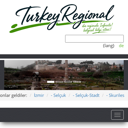
{lang}
de
onlar geldiler:
İzmir
- Selçuk
- Selçuk-Stadt
- Skuriles
Toggl