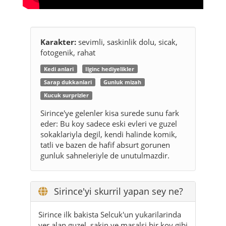
Karakter:
sevimli, saskinlik dolu, sicak,
fotogenik, rahat
Kedi anlari
Ilginc hediyelikler
Sarap dukkanlari
Gunluk mizah
Kucuk surprizler
Sirince'ye gelenler kisa surede sunu fark
eder: Bu koy sadece eski evleri ve guzel
sokaklariyla degil, kendi halinde komik,
tatli ve bazen de hafif absurt gorunen
gunluk sahneleriyle de unutulmazdir.
Sirince'yi skurril yapan sey ne?
Sirince ilk bakista Selcuk'un yukarilarinda
yer alan guzel, sakin ve masalsi bir koy gibi