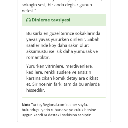
sokagin sesi, bir anda degisir gunun
nefesi.”
Dinleme tavsiyesi
Bu sarki en guzel Sirince sokaklarinda
yavas yavas yururken dinlenir. Sabah
saatlerinde koy daha sakin olur;
aksamustu ise isik daha yumusak ve
romantiktir.
Yururken vitrinlere, merdivenlere,
kedilere, renkli suslere ve ansizin
karsina cikan komik detaylara dikkat
et. Sirince'nin farki tam da bu anlarda
hissedilir.
Not:
TurkeyRegional.com'da her sayfa,
bulundugu yerin ruhuna ve yolculuk hissine
uygun kendi AI destekli sarkisina sahiptir.