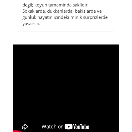
degil; koyun tamaminda saklidir.
Sokaklarda, dukkanlarda, bakislarda ve
gunluk hayatin icindeki minik surprizlerde
yasarsin.