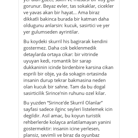
gorunur. Beyaz evler, tas sokaklar, cicekler
ve yavas akan bir hayat... Ama biraz
dikkatli bakinca burada bir katman daha
oldugunu anlarsin: kucuk, sasirtici ve yer
yer gulumseden ayrintilar.
Bu koydeki skurril his bagirarak kendini
gostermez. Daha cok beklenmedik
detaylarda ortaya cikar: bir vitrinde
uyuyan kedi, romantik bir sarap
dukkaninin icinde birdenbire karsina cikan
esprili bir obje, ya da sokagin ortasinda
insanin durup tekrar bakmasina neden
olan kucuk bir sahne. Tam da bu dogal
sasirticilik Sirince'nin ruhunu ozel kilar.
Bu yuzden “Sirince'de Skurril Olanlar”
sayfasi sadece ilginc seyleri listelemek icin
degildir. Asil amac, bu koyun turistik
rehberlerde kolayca anlatilamayan yanini
gostermektir: insanin icine yerlesen,
plansiz, sevimli ve biraz da oyunbaz