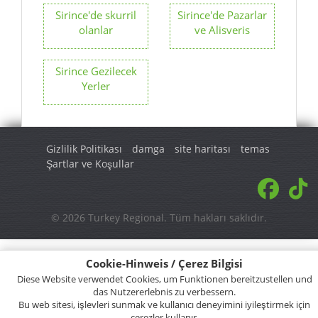
Sirince'de skurril
Sirince'de Pazarlar
olanlar
ve Alisveris
Sirince Gezilecek
Yerler
Gizlilik Politikası
damga
site haritası
temas
Şartlar ve Koşullar
© 2026 Turkey Regional. Tüm hakları saklıdır.
Cookie-Hinweis / Çerez Bilgisi
Diese Website verwendet Cookies, um Funktionen bereitzustellen und
das Nutzererlebnis zu verbessern.
Bu web sitesi, işlevleri sunmak ve kullanıcı deneyimini iyileştirmek için
çerezler kullanır.