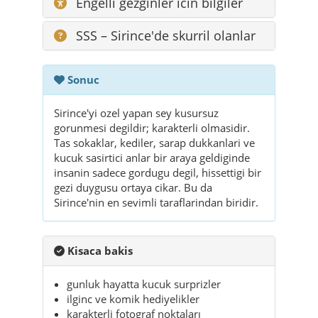
Engelli gezginler icin bilgiler
SSS – Sirince'de skurril olanlar
Sonuc
Sirince'yi ozel yapan sey kusursuz
gorunmesi degildir; karakterli olmasidir.
Tas sokaklar, kediler, sarap dukkanlari ve
kucuk sasirtici anlar bir araya geldiginde
insanin sadece gordugu degil, hissettigi bir
gezi duygusu ortaya cikar. Bu da
Sirince'nin en sevimli taraflarindan biridir.
Kisaca bakis
gunluk hayatta kucuk surprizler
ilginc ve komik hediyelikler
karakterli fotograf noktaları