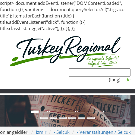
script> document.addEventListener("DOMContentLoaded",
function () { var items = document.querySelectorAll(".trg-acc-
title"); items.forEach(function (title) {
title.addEventListener("click", function () {
title.classList.toggle("active"); }); }); });
{lang}
de
onlar geldiler:
İzmir
- Selçuk
- Veranstaltungen / Selcuk