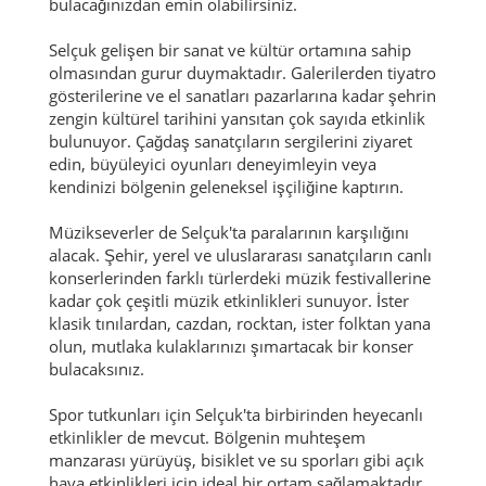
bulacağınızdan emin olabilirsiniz.
Selçuk gelişen bir sanat ve kültür ortamına sahip
olmasından gurur duymaktadır. Galerilerden tiyatro
gösterilerine ve el sanatları pazarlarına kadar şehrin
zengin kültürel tarihini yansıtan çok sayıda etkinlik
bulunuyor. Çağdaş sanatçıların sergilerini ziyaret
edin, büyüleyici oyunları deneyimleyin veya
kendinizi bölgenin geleneksel işçiliğine kaptırın.
Müzikseverler de Selçuk'ta paralarının karşılığını
alacak. Şehir, yerel ve uluslararası sanatçıların canlı
konserlerinden farklı türlerdeki müzik festivallerine
kadar çok çeşitli müzik etkinlikleri sunuyor. İster
klasik tınılardan, cazdan, rocktan, ister folktan yana
olun, mutlaka kulaklarınızı şımartacak bir konser
bulacaksınız.
Spor tutkunları için Selçuk'ta birbirinden heyecanlı
etkinlikler de mevcut. Bölgenin muhteşem
manzarası yürüyüş, bisiklet ve su sporları gibi açık
hava etkinlikleri için ideal bir ortam sağlamaktadır.