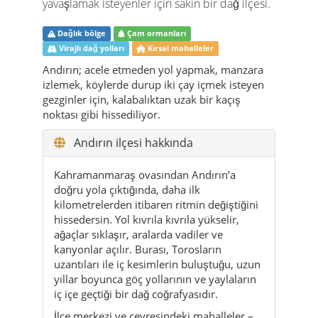
yavaşlamak isteyenler için sakin bir dağ ilçesi.
Dağlık bölge
Çam ormanları
Virajlı dağ yolları
Kırsal mahalleler
Andırın; acele etmeden yol yapmak, manzara
izlemek, köylerde durup iki çay içmek isteyen
gezginler için, kalabalıktan uzak bir kaçış
noktası gibi hissediliyor.
Andırın ilçesi hakkında
Kahramanmaraş ovasından Andırın’a
doğru yola çıktığında, daha ilk
kilometrelerden itibaren ritmin değiştiğini
hissedersin. Yol kıvrıla kıvrıla yükselir,
ağaçlar sıklaşır, aralarda vadiler ve
kanyonlar açılır. Burası, Torosların
uzantıları ile iç kesimlerin buluştuğu, uzun
yıllar boyunca göç yollarının ve yaylaların
iç içe geçtiği bir dağ coğrafyasıdır.
İlçe merkezi ve çevresindeki mahalleler –