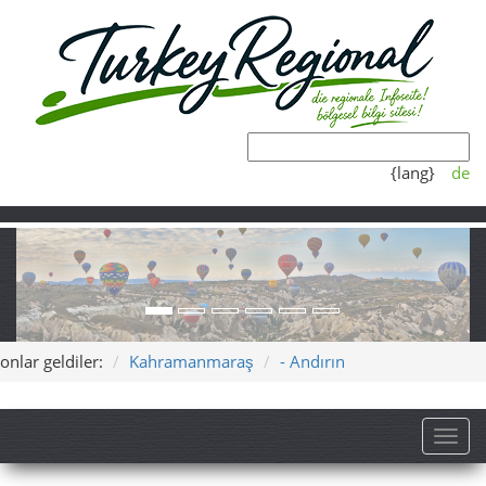
{lang}
de
onlar geldiler:
Kahramanmaraş
- Andırın
Toggl