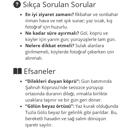
Sıkça Sorulan Sorular
En iyi ziyaret zamanı?
İlkbahar ve sonbahar
ılıman hava ve net ışık sunar; yaz sıcak, kış
fotoğraf için huzurlu.
Ne kadar süre ayırmalı?
Göl, köprü ve
köyler için yarım gün; yürüyüşlerle tam gün.
Nelere dikkat etmeli?
Sulak alanlara
girilmemeli, köylerde fotoğraf çekerken izin
alınmalı.
Efsaneler
“Dilekleri duyan köprü”:
Gün batımında
Şahruh Köprüsü’nde sessizce yürüyüp
ortasında duranın dileği, ırmakla birlikte
uzaklara taşınır ve bir gün geri döner.
“Gölün beyaz örtüsü”:
Yaz kurak olduğunda
Tuzla Gölü beyaz bir gelinlik gibi parıldar. Bu,
bereketli hasadın ve sağ salim dönüşün
işareti sayılır.