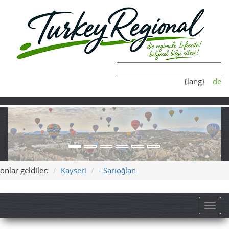
{lang}
de
onlar geldiler:
Kayseri
- Sarıoğlan
Toggl