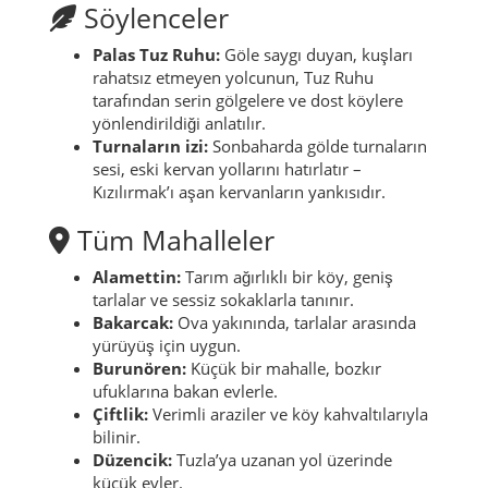
Söylenceler
Palas Tuz Ruhu:
Göle saygı duyan, kuşları
rahatsız etmeyen yolcunun, Tuz Ruhu
tarafından serin gölgelere ve dost köylere
yönlendirildiği anlatılır.
Turnaların izi:
Sonbaharda gölde turnaların
sesi, eski kervan yollarını hatırlatır –
Kızılırmak’ı aşan kervanların yankısıdır.
Tüm Mahalleler
Alamettin:
Tarım ağırlıklı bir köy, geniş
tarlalar ve sessiz sokaklarla tanınır.
Bakarcak:
Ova yakınında, tarlalar arasında
yürüyüş için uygun.
Burunören:
Küçük bir mahalle, bozkır
ufuklarına bakan evlerle.
Çiftlik:
Verimli araziler ve köy kahvaltılarıyla
bilinir.
Düzencik:
Tuzla’ya uzanan yol üzerinde
küçük evler.