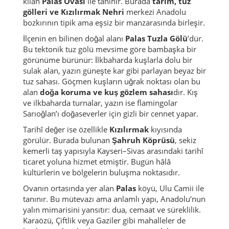
kılan
Palas Ovası
ile tanınır. Burada
tarım, tuz
gölleri ve Kızılırmak Nehri
merkezi Anadolu
bozkırının tipik ama eşsiz bir manzarasında birleşir.
İlçenin en bilinen doğal alanı
Palas Tuzla Gölü
’dür.
Bu tektonik tuz gölü mevsime göre bambaşka bir
görünüme bürünür: İlkbaharda kuşlarla dolu bir
sulak alan, yazın güneşte kar gibi parlayan beyaz bir
tuz sahası. Göçmen kuşların uğrak noktası olan bu
alan
doğa koruma ve kuş gözlem sahası
dır. Kış
ve ilkbaharda turnalar, yazın ise flamingolar
Sarıoğlan’ı doğaseverler için gizli bir cennet yapar.
Tarihî değer ise özellikle
Kızılırmak
kıyısında
görülür. Burada bulunan
Şahruh Köprüsü
, sekiz
kemerli taş yapısıyla Kayseri–Sivas arasındaki tarihî
ticaret yoluna hizmet etmiştir. Bugün hâlâ
kültürlerin ve bölgelerin buluşma noktasıdır.
Ovanın ortasında yer alan
Palas
köyü, Ulu Camii ile
tanınır. Bu mütevazı ama anlamlı yapı, Anadolu’nun
yalın mimarisini yansıtır: dua, cemaat ve süreklilik.
Karaözü, Çiftlik veya Gaziler gibi mahalleler de