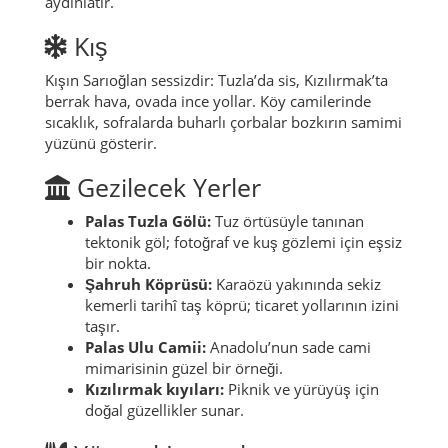
aydınlatır.
Kış
Kışın Sarıoğlan sessizdir: Tuzla’da sis, Kızılırmak’ta
berrak hava, ovada ince yollar. Köy camilerinde
sıcaklık, sofralarda buharlı çorbalar bozkırın samimi
yüzünü gösterir.
Gezilecek Yerler
Palas Tuzla Gölü:
Tuz örtüsüyle tanınan
tektonik göl; fotoğraf ve kuş gözlemi için eşsiz
bir nokta.
Şahruh Köprüsü:
Karaözü yakınında sekiz
kemerli tarihî taş köprü; ticaret yollarının izini
taşır.
Palas Ulu Camii:
Anadolu’nun sade cami
mimarisinin güzel bir örneği.
Kızılırmak kıyıları:
Piknik ve yürüyüş için
doğal güzellikler sunar.