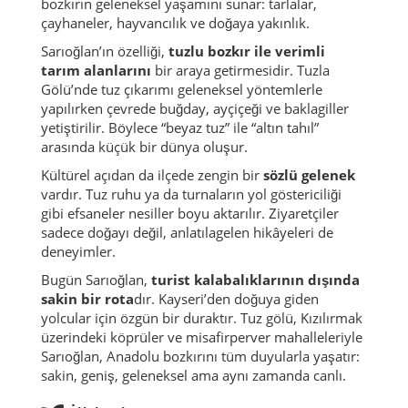
bozkırın geleneksel yaşamını sunar: tarlalar,
çayhaneler, hayvancılık ve doğaya yakınlık.
Sarıoğlan’ın özelliği,
tuzlu bozkır ile verimli
tarım alanlarını
bir araya getirmesidir. Tuzla
Gölü’nde tuz çıkarımı geleneksel yöntemlerle
yapılırken çevrede buğday, ayçiçeği ve baklagiller
yetiştirilir. Böylece “beyaz tuz” ile “altın tahıl”
arasında küçük bir dünya oluşur.
Kültürel açıdan da ilçede zengin bir
sözlü gelenek
vardır. Tuz ruhu ya da turnaların yol göstericiliği
gibi efsaneler nesiller boyu aktarılır. Ziyaretçiler
sadece doğayı değil, anlatılagelen hikâyeleri de
deneyimler.
Bugün Sarıoğlan,
turist kalabalıklarının dışında
sakin bir rota
dır. Kayseri’den doğuya giden
yolcular için özgün bir duraktır. Tuz gölü, Kızılırmak
üzerindeki köprüler ve misafirperver mahalleleriyle
Sarıoğlan, Anadolu bozkırını tüm duyularla yaşatır:
sakin, geniş, geleneksel ama aynı zamanda canlı.