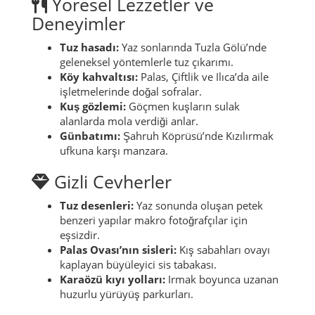
Yöresel Lezzetler ve
Deneyimler
Tuz hasadı:
Yaz sonlarında Tuzla Gölü’nde
geleneksel yöntemlerle tuz çıkarımı.
Köy kahvaltısı:
Palas, Çiftlik ve Ilıca’da aile
işletmelerinde doğal sofralar.
Kuş gözlemi:
Göçmen kuşların sulak
alanlarda mola verdiği anlar.
Günbatımı:
Şahruh Köprüsü’nde Kızılırmak
ufkuna karşı manzara.
Gizli Cevherler
Tuz desenleri:
Yaz sonunda oluşan petek
benzeri yapılar makro fotoğrafçılar için
eşsizdir.
Palas Ovası’nın sisleri:
Kış sabahları ovayı
kaplayan büyüleyici sis tabakası.
Karaözü kıyı yolları:
Irmak boyunca uzanan
huzurlu yürüyüş parkurları.