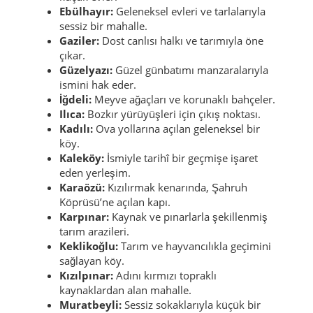
Ebülhayır:
Geleneksel evleri ve tarlalarıyla
sessiz bir mahalle.
Gaziler:
Dost canlısı halkı ve tarımıyla öne
çıkar.
Güzelyazı:
Güzel günbatımı manzaralarıyla
ismini hak eder.
İğdeli:
Meyve ağaçları ve korunaklı bahçeler.
Ilıca:
Bozkır yürüyüşleri için çıkış noktası.
Kadılı:
Ova yollarına açılan geleneksel bir
köy.
Kaleköy:
İsmiyle tarihî bir geçmişe işaret
eden yerleşim.
Karaözü:
Kızılırmak kenarında, Şahruh
Köprüsü’ne açılan kapı.
Karpınar:
Kaynak ve pınarlarla şekillenmiş
tarım arazileri.
Keklikoğlu:
Tarım ve hayvancılıkla geçimini
sağlayan köy.
Kızılpınar:
Adını kırmızı topraklı
kaynaklardan alan mahalle.
Muratbeyli:
Sessiz sokaklarıyla küçük bir