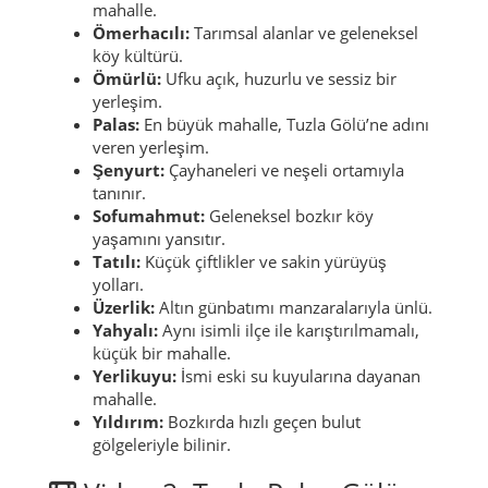
mahalle.
Ömerhacılı:
Tarımsal alanlar ve geleneksel
köy kültürü.
Ömürlü:
Ufku açık, huzurlu ve sessiz bir
yerleşim.
Palas:
En büyük mahalle, Tuzla Gölü’ne adını
veren yerleşim.
Şenyurt:
Çayhaneleri ve neşeli ortamıyla
tanınır.
Sofumahmut:
Geleneksel bozkır köy
yaşamını yansıtır.
Tatılı:
Küçük çiftlikler ve sakin yürüyüş
yolları.
Üzerlik:
Altın günbatımı manzaralarıyla ünlü.
Yahyalı:
Aynı isimli ilçe ile karıştırılmamalı,
küçük bir mahalle.
Yerlikuyu:
İsmi eski su kuyularına dayanan
mahalle.
Yıldırım:
Bozkırda hızlı geçen bulut
gölgeleriyle bilinir.