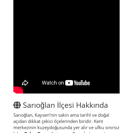
Sarıoğlan İlçesi Hakkında
Sarıoğlan, Kayseri’nin sakin ama tarihî ve doğal
açıdan dikkat çekici ilçelerinden biridir. Kent
merkezinin kuzeydoğusunda yer alır ve ufku sınırsız