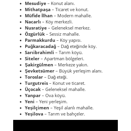
Mesudiye
– Konut alanı.
Mithatpaşa
– Ticaret ve konut.
Müfide İlhan
– Modern mahalle.
Nacarlı
– Köy merkezli.
Nusratiye
– Geleneksel merkez.
Özgürlük
– Sessiz mahalle.
Parmakkurdu
– Köy yapısı.
Puğkaracadağ
– Dağ eteğinde köy.
Sarıibrahimli
– Tarım köyü.
Siteler
– Apartman bölgeleri.
Şakirgülmen
– Merkeze yakın.
Şevketsümer
– Büyük yerleşim alanı.
Toroslar
– Dağ eteği.
Turgutreis
– Konut ve ticaret.
Üçocak
– Geleneksel mahalle.
Yanpar
– Ova köyü.
Yeni
– Yeni yerleşim.
Yeşilçimen
– Yeşil alanlı mahalle.
Yeşilova
– Tarım ve bahçeler.