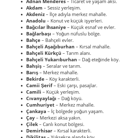
Adnan Menderes
– Ticaret ve yaşam aksı.
Akdam
– Sessiz yerleşim.
Akdeniz
– İlçe adıyla merkez mahalle.
Anadolu
– Konut ve küçük işyerleri.
Bağcılar İhsaniye
– Küçük esnaf ve evler.
Bağlarbaşı
– Yoğun nüfuslu bölge.
Bahçe
– Bahçeli evler.
Bahçeli Aşağıburhan
– Kırsal mahalle.
Bahçeli Kürkçü
– Tarım alanı.
Bahçeli Yukarıburhan
– Dağ eteğinde köy.
Bahşiş
– Seralar ve tarım.
Barış
– Merkez mahalle.
Bekirde
– Köy karakterli.
Camii Şerif
– Eski çarşı, pasajlar.
Camili
– Küçük yerleşim.
Cıvanyaylağı
– Dağ köyü.
Cumhuriyet
– Merkez mahalle.
Çankaya
– İç bölgede yoğun yaşam.
Çay
– Merkezi aksa yakın.
Çilek
– Canlı konut bölgesi.
Demirhisar
– Kırsal karakterli.
Dikilitaş
– Yüksekçe alanda köy.