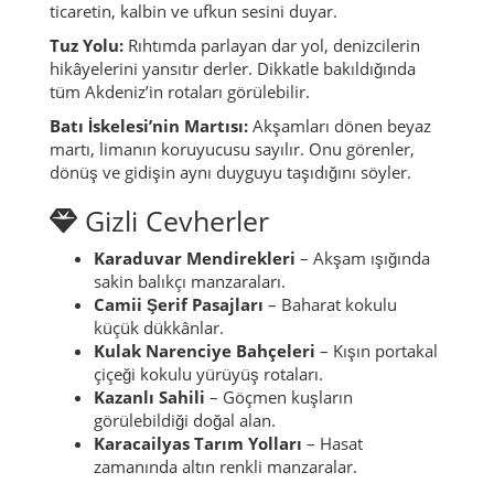
ticaretin, kalbin ve ufkun sesini duyar.
Tuz Yolu:
Rıhtımda parlayan dar yol, denizcilerin
hikâyelerini yansıtır derler. Dikkatle bakıldığında
tüm Akdeniz’in rotaları görülebilir.
Batı İskelesi’nin Martısı:
Akşamları dönen beyaz
martı, limanın koruyucusu sayılır. Onu görenler,
dönüş ve gidişin aynı duyguyu taşıdığını söyler.
Gizli Cevherler
Karaduvar Mendirekleri
– Akşam ışığında
sakin balıkçı manzaraları.
Camii Şerif Pasajları
– Baharat kokulu
küçük dükkânlar.
Kulak Narenciye Bahçeleri
– Kışın portakal
çiçeği kokulu yürüyüş rotaları.
Kazanlı Sahili
– Göçmen kuşların
görülebildiği doğal alan.
Karacailyas Tarım Yolları
– Hasat
zamanında altın renkli manzaralar.