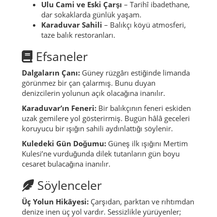
Ulu Cami ve Eski Çarşı
– Tarihî ibadethane,
dar sokaklarda günlük yaşam.
Karaduvar Sahili
– Balıkçı köyü atmosferi,
taze balık restoranları.
Efsaneler
Dalgaların Çanı:
Güney rüzgârı estiğinde limanda
görünmez bir çan çalarmış. Bunu duyan
denizcilerin yolunun açık olacağına inanılır.
Karaduvar’ın Feneri:
Bir balıkçının feneri eskiden
uzak gemilere yol gösterirmiş. Bugün hâlâ geceleri
koruyucu bir ışığın sahili aydınlattığı söylenir.
Kuledeki Gün Doğumu:
Güneş ilk ışığını Mertim
Kulesi’ne vurduğunda dilek tutanların gün boyu
cesaret bulacağına inanılır.
Söylenceler
Üç Yolun Hikâyesi:
Çarşıdan, parktan ve rıhtımdan
denize inen üç yol vardır. Sessizlikle yürüyenler;