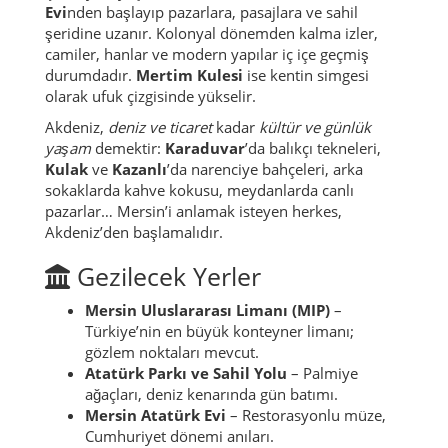
Evi
nden başlayıp pazarlara, pasajlara ve sahil
şeridine uzanır. Kolonyal dönemden kalma izler,
camiler, hanlar ve modern yapılar iç içe geçmiş
durumdadır.
Mertim Kulesi
ise kentin simgesi
olarak ufuk çizgisinde yükselir.
Akdeniz,
deniz ve ticaret
kadar
kültür ve günlük
yaşam
demektir:
Karaduvar
’da balıkçı tekneleri,
Kulak
ve
Kazanlı
’da narenciye bahçeleri, arka
sokaklarda kahve kokusu, meydanlarda canlı
pazarlar… Mersin’i anlamak isteyen herkes,
Akdeniz’den başlamalıdır.
Gezilecek Yerler
Mersin Uluslararası Limanı (MIP)
–
Türkiye’nin en büyük konteyner limanı;
gözlem noktaları mevcut.
Atatürk Parkı ve Sahil Yolu
– Palmiye
ağaçları, deniz kenarında gün batımı.
Mersin Atatürk Evi
– Restorasyonlu müze,
Cumhuriyet dönemi anıları.