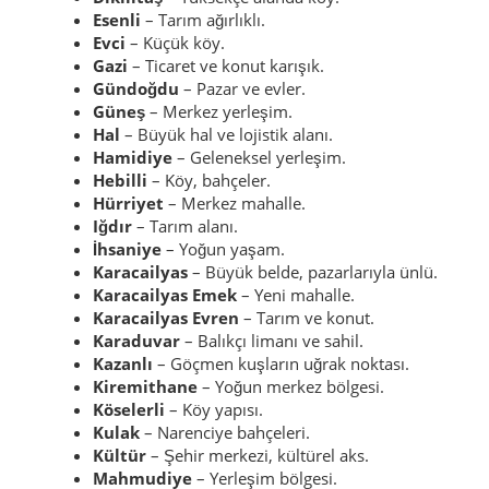
Esenli
– Tarım ağırlıklı.
Evci
– Küçük köy.
Gazi
– Ticaret ve konut karışık.
Gündoğdu
– Pazar ve evler.
Güneş
– Merkez yerleşim.
Hal
– Büyük hal ve lojistik alanı.
Hamidiye
– Geleneksel yerleşim.
Hebilli
– Köy, bahçeler.
Hürriyet
– Merkez mahalle.
Iğdır
– Tarım alanı.
İhsaniye
– Yoğun yaşam.
Karacailyas
– Büyük belde, pazarlarıyla ünlü.
Karacailyas Emek
– Yeni mahalle.
Karacailyas Evren
– Tarım ve konut.
Karaduvar
– Balıkçı limanı ve sahil.
Kazanlı
– Göçmen kuşların uğrak noktası.
Kiremithane
– Yoğun merkez bölgesi.
Köselerli
– Köy yapısı.
Kulak
– Narenciye bahçeleri.
Kültür
– Şehir merkezi, kültürel aks.
Mahmudiye
– Yerleşim bölgesi.