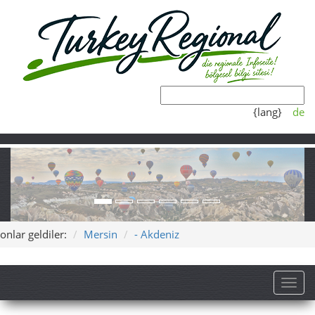
{lang}
de
onlar geldiler:
Mersin
- Akdeniz
Toggl