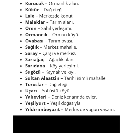
Korucuk
– Ormanlık alan.
Kükür
– Dağ eteği.
Lale
– Merkezde konut.
Malaklar
– Tarım alanı.
Ören
– Sahil yerleşimi.
Ormancık
– Orman köyü.
Ovabaşı
– Tarım ovası.
Sağlık
– Merkez mahalle.
Saray
– Çarşı ve merkez.
Sarıağaç
– Ağaçlık alan.
Sarıdana
– Köy yerleşimi.
Sugözü
– Kaynak ve kıyı.
Sultan Alaattin
– Tarihî isimli mahalle.
Toroslar
– Dağ eteği.
Uçarı
– Yol üstü köyü.
Yalıevleri
– Deniz kenarında evler.
Yeşilyurt
– Yeşil doğasıyla.
Yıldırımbeyazıt
– Merkezde yoğun yaşam.