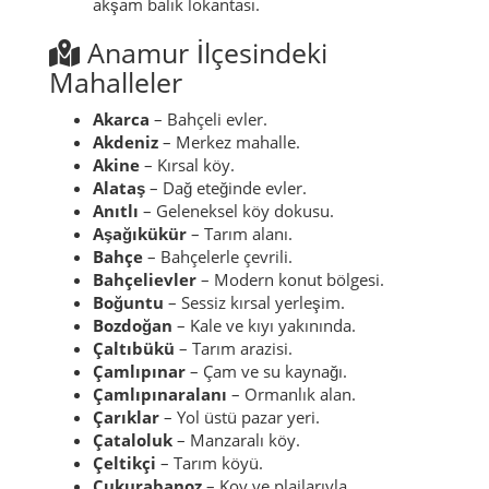
akşam balık lokantası.
Anamur İlçesindeki
Mahalleler
Akarca
– Bahçeli evler.
Akdeniz
– Merkez mahalle.
Akine
– Kırsal köy.
Alataş
– Dağ eteğinde evler.
Anıtlı
– Geleneksel köy dokusu.
Aşağıkükür
– Tarım alanı.
Bahçe
– Bahçelerle çevrili.
Bahçelievler
– Modern konut bölgesi.
Boğuntu
– Sessiz kırsal yerleşim.
Bozdoğan
– Kale ve kıyı yakınında.
Çaltıbükü
– Tarım arazisi.
Çamlıpınar
– Çam ve su kaynağı.
Çamlıpınaralanı
– Ormanlık alan.
Çarıklar
– Yol üstü pazar yeri.
Çataloluk
– Manzaralı köy.
Çeltikçi
– Tarım köyü.
Çukurabanoz
– Koy ve plajlarıyla.