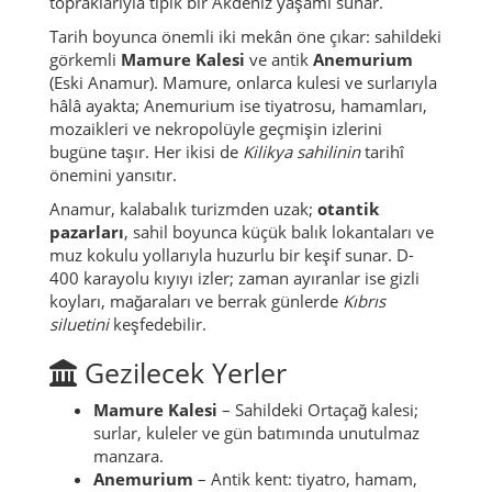
topraklarıyla tipik bir Akdeniz yaşamı sunar.
Tarih boyunca önemli iki mekân öne çıkar: sahildeki
görkemli
Mamure Kalesi
ve antik
Anemurium
(Eski Anamur). Mamure, onlarca kulesi ve surlarıyla
hâlâ ayakta; Anemurium ise tiyatrosu, hamamları,
mozaikleri ve nekropolüyle geçmişin izlerini
bugüne taşır. Her ikisi de
Kilikya sahilinin
tarihî
önemini yansıtır.
Anamur, kalabalık turizmden uzak;
otantik
pazarları
, sahil boyunca küçük balık lokantaları ve
muz kokulu yollarıyla huzurlu bir keşif sunar. D-
400 karayolu kıyıyı izler; zaman ayıranlar ise gizli
koyları, mağaraları ve berrak günlerde
Kıbrıs
siluetini
keşfedebilir.
Gezilecek Yerler
Mamure Kalesi
– Sahildeki Ortaçağ kalesi;
surlar, kuleler ve gün batımında unutulmaz
manzara.
Anemurium
– Antik kent: tiyatro, hamam,