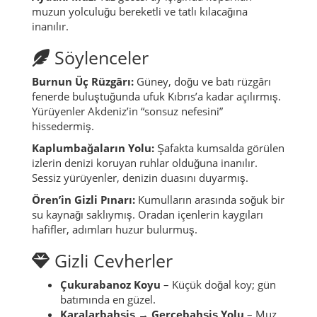
muzun yolculuğu bereketli ve tatlı kılacağına
inanılır.
Söylenceler
Burnun Üç Rüzgârı:
Güney, doğu ve batı rüzgârı
fenerde buluştuğunda ufuk Kıbrıs’a kadar açılırmış.
Yürüyenler Akdeniz’in “sonsuz nefesini”
hissedermiş.
Kaplumbağaların Yolu:
Şafakta kumsalda görülen
izlerin denizi koruyan ruhlar olduğuna inanılır.
Sessiz yürüyenler, denizin duasını duyarmış.
Ören’in Gizli Pınarı:
Kumulların arasında soğuk bir
su kaynağı saklıymış. Oradan içenlerin kaygıları
hafifler, adımları huzur bulurmuş.
Gizli Cevherler
Çukurabanoz Koyu
– Küçük doğal koy; gün
batımında en güzel.
Karalarbahşiş → Gercebahşiş Yolu
– Muz