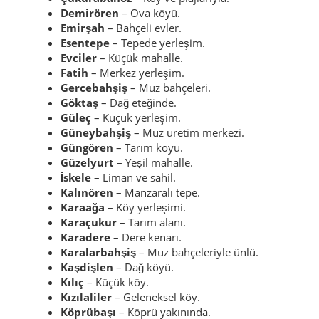
Demirören
– Ova köyü.
Emirşah
– Bahçeli evler.
Esentepe
– Tepede yerleşim.
Evciler
– Küçük mahalle.
Fatih
– Merkez yerleşim.
Gercebahşiş
– Muz bahçeleri.
Göktaş
– Dağ eteğinde.
Güleç
– Küçük yerleşim.
Güneybahşiş
– Muz üretim merkezi.
Güngören
– Tarım köyü.
Güzelyurt
– Yeşil mahalle.
İskele
– Liman ve sahil.
Kalınören
– Manzaralı tepe.
Karaağa
– Köy yerleşimi.
Karaçukur
– Tarım alanı.
Karadere
– Dere kenarı.
Karalarbahşiş
– Muz bahçeleriyle ünlü.
Kaşdişlen
– Dağ köyü.
Kılıç
– Küçük köy.
Kızılaliler
– Geleneksel köy.
Köprübaşı
– Köprü yakınında.