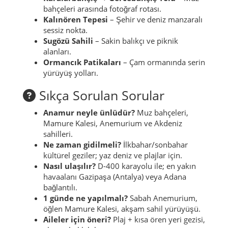
bahçeleri arasında fotoğraf rotası.
Kalınören Tepesi
– Şehir ve deniz manzaralı
sessiz nokta.
Sugözü Sahili
– Sakin balıkçı ve piknik
alanları.
Ormancık Patikaları
– Çam ormanında serin
yürüyüş yolları.
Sıkça Sorulan Sorular
Anamur neyle ünlüdür?
Muz bahçeleri,
Mamure Kalesi, Anemurium ve Akdeniz
sahilleri.
Ne zaman gidilmeli?
İlkbahar/sonbahar
kültürel geziler; yaz deniz ve plajlar için.
Nasıl ulaşılır?
D-400 karayolu ile; en yakın
havaalanı Gazipaşa (Antalya) veya Adana
bağlantılı.
1 günde ne yapılmalı?
Sabah Anemurium,
öğlen Mamure Kalesi, akşam sahil yürüyüşü.
Aileler için öneri?
Plaj + kısa ören yeri gezisi,