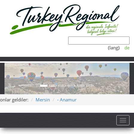
{lang}
de
onlar geldiler:
Mersin
- Anamur
Toggl