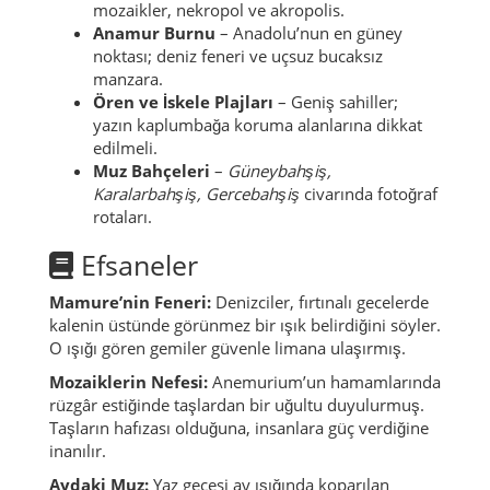
mozaikler, nekropol ve akropolis.
Anamur Burnu
– Anadolu’nun en güney
noktası; deniz feneri ve uçsuz bucaksız
manzara.
Ören ve İskele Plajları
– Geniş sahiller;
yazın kaplumbağa koruma alanlarına dikkat
edilmeli.
Muz Bahçeleri
–
Güneybahşiş,
Karalarbahşiş, Gercebahşiş
civarında fotoğraf
rotaları.
Efsaneler
Mamure’nin Feneri:
Denizciler, fırtınalı gecelerde
kalenin üstünde görünmez bir ışık belirdiğini söyler.
O ışığı gören gemiler güvenle limana ulaşırmış.
Mozaiklerin Nefesi:
Anemurium’un hamamlarında
rüzgâr estiğinde taşlardan bir uğultu duyulurmuş.
Taşların hafızası olduğuna, insanlara güç verdiğine
inanılır.
Aydaki Muz:
Yaz gecesi ay ışığında koparılan