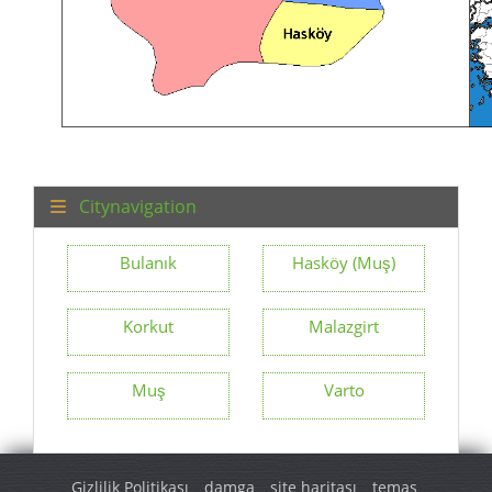
Citynavigation
Bulanık
Hasköy (Muş)
Korkut
Malazgirt
Muş
Varto
Gizlilik Politikası
damga
site haritası
temas