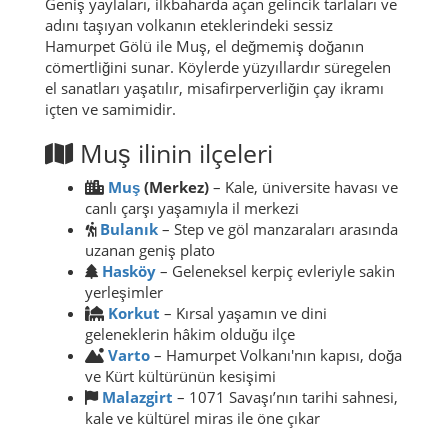
Geniş yaylaları, ilkbaharda açan gelincik tarlaları ve
adını taşıyan volkanın eteklerindeki sessiz
Hamurpet Gölü ile Muş, el değmemiş doğanın
cömertliğini sunar. Köylerde yüzyıllardır süregelen
el sanatları yaşatılır, misafirperverliğin çay ikramı
içten ve samimidir.
Muş ilinin ilçeleri
Muş
(Merkez)
– Kale, üniversite havası ve
canlı çarşı yaşamıyla il merkezi
Bulanık
– Step ve göl manzaraları arasında
uzanan geniş plato
Hasköy
– Geleneksel kerpiç evleriyle sakin
yerleşimler
Korkut
– Kırsal yaşamın ve dini
geleneklerin hâkim olduğu ilçe
Varto
– Hamurpet Volkanı'nın kapısı, doğa
ve Kürt kültürünün kesişimi
Malazgirt
– 1071 Savaşı’nın tarihi sahnesi,
kale ve kültürel miras ile öne çıkar