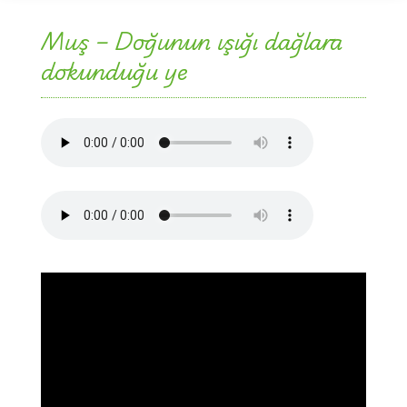
Muş – Doğunun ışığı dağlara
dokunduğu ye