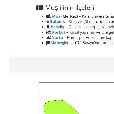
Muş ilinin ilçeleri
Muş
(Merkez)
– Kale, üniversite ha
Bulanık
– Step ve göl manzaraları a
Hasköy
– Geleneksel kerpiç evleriyl
Korkut
– Kırsal yaşamın ve dini ge
Varto
– Hamurpet Volkanı'nın kapıs
Malazgirt
– 1071 Savaşı’nın tarihi s