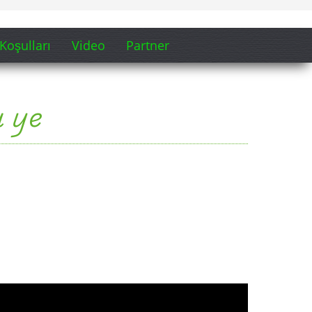
Koşulları
Video
Partner
 ye