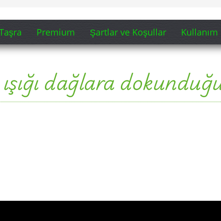
Taşra
Premium
Şartlar ve Koşullar
Kullanım 
şığı dağlara dokunduğu