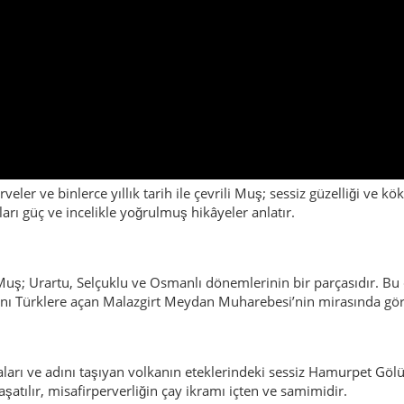
ler ve binlerce yıllık tarih ile çevrili Muş; sessiz güzelliği ve kö
arı güç ve incelikle yoğrulmuş hikâyeler anlatır.
Muş; Urartu, Selçuklu ve Osmanlı dönemlerinin bir parçasıdır. Bu 
ını Türklere açan Malazgirt Meydan Muharebesi’nin mirasında görü
rlaları ve adını taşıyan volkanın eteklerindeki sessiz Hamurpet Gö
aşatılır, misafirperverliğin çay ikramı içten ve samimidir.