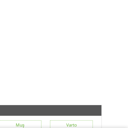
Muş
Varto