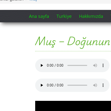
Ana sayfa
Turkiye
Hakkımızda
Muş – Doğunun ı