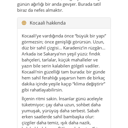
günün ağırlığı bir anda gevşer. Burada tatil
biraz da nefes almaktır.
Kocaali hakkında
Kocaali’ye vardığında önce “büyük bir yapı”
görmezsin; önce genişliği görürsün. Uzun,
düz bir sahil çizgisi… Karadeniz’in rüzgârı…
Arkada ise Sakarya’nın yeşil yüzü: fındık
bahçeleri, tarlalar, küçük mahalleler ve
yazın bile serin kalabilen gölgeli vadiler.
Kocaali’nin güzelliği tam burada: bir günde
hem sahil ferahlığı yaşarsın hem de birkaç
dakika içinde yeşile kaçıp “klima değiştirir”
gibi rahatlayabilirsin.
İlçenin ritmi sakin. İnsanlar günü aceleyle
tüketmiyor; çay daha uzun, sohbet daha
yumuşak, yürüyüş daha serbest. Sabah
erken saatlerde sahil bambaşka olur:
çizgiler daha temiz, ışık daha nazik,