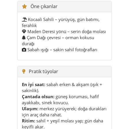
Öne çıkanlar
Kocaali Sahili – yürüyüş, gün batımı,
ferahlık
Maden Deresi yönü – serin doğa molası
Çam Dağı çevresi – orman kokusu
durağı
Sabah ışığı – sakin sahil fotoğrafları
Pratik tüyolar
En iyi saat:
sabah erken & akşam (ışık +
sakinlik).
Çantada olsun:
güneş koruması, hafif
ayakkabı, sinek kovucu.
Ulaşım:
merkez yürüyerek; doğa durakları
için araç daha rahat.
Ritim:
sahil + yeşil molası yap; gün daha
keyifli akar.