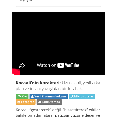
Kocaali’nin karakteri:
Uzun sahil, yeşil arka
plan ve insanı yavaşlatan bir ferahlık.
Kıyı
Yeşil & orman kokusu
Mikro rotalar
Fotoğraf
Sakin tempo
Kocaali “göstererek” değil, “hissettirerek” etkiler.
Sahile bir adım atarsın, rüzgâr yüzüne değer ve