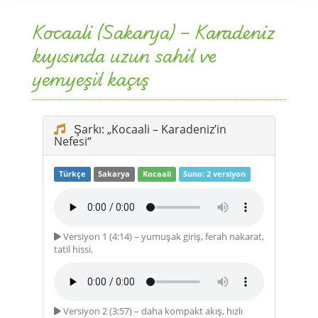
Kocaali (Sakarya) – Karadeniz
kıyısında uzun sahil ve
yemyeşil kaçış
Şarkı: „Kocaali – Karadeniz’in
Nefesi“
Türkçe
Sakarya
Kocaali
Suno: 2 versiyon
Versiyon 1 (4:14) – yumuşak giriş, ferah nakarat,
tatil hissi.
Versiyon 2 (3:57) – daha kompakt akış, hızlı