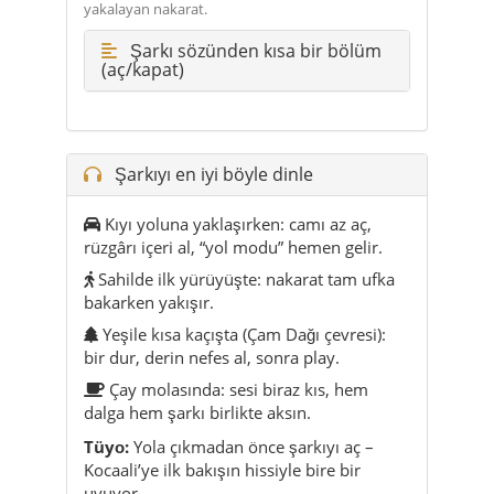
yakalayan nakarat.
Şarkı sözünden kısa bir bölüm
(aç/kapat)
Şarkıyı en iyi böyle dinle
Kıyı yoluna yaklaşırken: camı az aç,
rüzgârı içeri al, “yol modu” hemen gelir.
Sahilde ilk yürüyüşte: nakarat tam ufka
bakarken yakışır.
Yeşile kısa kaçışta (Çam Dağı çevresi):
bir dur, derin nefes al, sonra play.
Çay molasında: sesi biraz kıs, hem
dalga hem şarkı birlikte aksın.
Tüyо:
Yola çıkmadan önce şarkıyı aç –
Kocaali’ye ilk bakışın hissiyle bire bir
uyuyor.