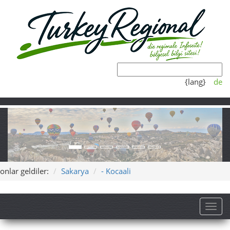
{lang}
de
onlar geldiler:
Sakarya
- Kocaali
Toggl