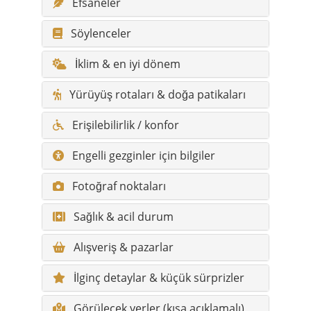
Efsaneler
Söylenceler
İklim & en iyi dönem
Yürüyüş rotaları & doğa patikaları
Erişilebilirlik / konfor
Engelli gezginler için bilgiler
Fotoğraf noktaları
Sağlık & acil durum
Alışveriş & pazarlar
İlginç detaylar & küçük sürprizler
Görülecek yerler (kısa açıklamalı)