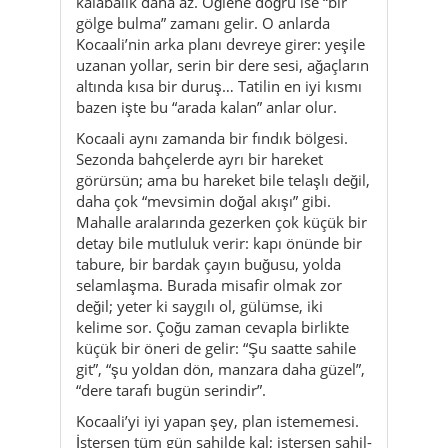
kalabalık daha az. Öğlene doğru ise “bir
gölge bulma” zamanı gelir. O anlarda
Kocaali’nin arka planı devreye girer: yeşile
uzanan yollar, serin bir dere sesi, ağaçların
altında kısa bir duruş… Tatilin en iyi kısmı
bazen işte bu “arada kalan” anlar olur.
Kocaali aynı zamanda bir fındık bölgesi.
Sezonda bahçelerde ayrı bir hareket
görürsün; ama bu hareket bile telaşlı değil,
daha çok “mevsimin doğal akışı” gibi.
Mahalle aralarında gezerken çok küçük bir
detay bile mutluluk verir: kapı önünde bir
tabure, bir bardak çayın buğusu, yolda
selamlaşma. Burada misafir olmak zor
değil; yeter ki saygılı ol, gülümse, iki
kelime sor. Çoğu zaman cevapla birlikte
küçük bir öneri de gelir: “Şu saatte sahile
git”, “şu yoldan dön, manzara daha güzel”,
“dere tarafı bugün serindir”.
Kocaali’yi iyi yapan şey, plan istememesi.
İstersen tüm gün sahilde kal; istersen sahil-