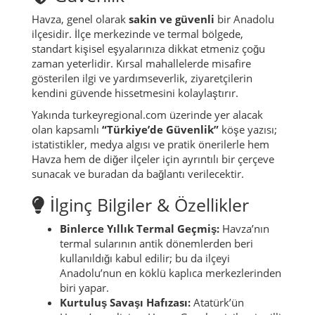
Havza, genel olarak
sakin ve güvenli
bir Anadolu
ilçesidir. İlçe merkezinde ve termal bölgede,
standart kişisel eşyalarınıza dikkat etmeniz çoğu
zaman yeterlidir. Kırsal mahallelerde misafire
gösterilen ilgi ve yardımseverlik, ziyaretçilerin
kendini güvende hissetmesini kolaylaştırır.
Yakında turkeyregional.com üzerinde yer alacak
olan kapsamlı
“Türkiye’de Güvenlik”
köşe yazısı;
istatistikler, medya algısı ve pratik önerilerle hem
Havza hem de diğer ilçeler için ayrıntılı bir çerçeve
sunacak ve buradan da bağlantı verilecektir.
İlginç Bilgiler & Özellikler
Binlerce Yıllık Termal Geçmiş:
Havza’nın
termal sularının antik dönemlerden beri
kullanıldığı kabul edilir; bu da ilçeyi
Anadolu’nun en köklü kaplıca merkezlerinden
biri yapar.
Kurtuluş Savaşı Hafızası:
Atatürk’ün