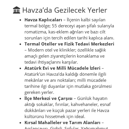
Havza’da Gezilecek Yerler
Havza Kaplıcaları
– İlçenin kalbi sayılan
termal bölge; 55 dereceyi aşan şifalı sularıyla
romatizma, kas-eklem ağrıları ve bazı cilt
sorunları için tercih edilen tarihi kaplıca alanı.
Termal Oteller ve Fizik Tedavi Merkezleri
– Modern otel ve klinikler; özellikle sağlık
amaçlı gelen ziyaretçilerin konaklama ve
tedavi ihtiyaçlarını karşılar.
Atatürk Evi ve Milli Mücadele İzleri
–
Atatürk’ün Havza’da kaldığı dönemle ilgili
mekânlar ve anı noktaları; milli mücadele
tarihine ilgi duyanlar için mutlaka görülmesi
gereken yerler.
İlçe Merkezi ve Çarşısı
– Günlük hayatın
aktığı sokaklar, fırınlar, kahvehaneler, esnaf
dükkânları ve küçük pazar yerleri ile Havza
kültürünü hissetmek için ideal.
Kırsal Mahalleler ve Tarım Alanları
–
Arslançayırı, Gidirli, Sofular, Yağcımahmut