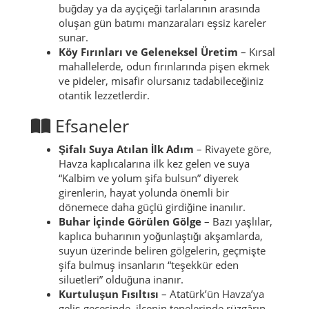
buğday ya da ayçiçeği tarlalarının arasında
oluşan gün batımı manzaraları eşsiz kareler
sunar.
Köy Fırınları ve Geleneksel Üretim
– Kırsal
mahallelerde, odun fırınlarında pişen ekmek
ve pideler, misafir olursanız tadabileceğiniz
otantik lezzetlerdir.
Efsaneler
Şifalı Suya Atılan İlk Adım
– Rivayete göre,
Havza kaplıcalarına ilk kez gelen ve suya
“Kalbim ve yolum şifa bulsun” diyerek
girenlerin, hayat yolunda önemli bir
dönemece daha güçlü girdiğine inanılır.
Buhar İçinde Görülen Gölge
– Bazı yaşlılar,
kaplıca buharının yoğunlaştığı akşamlarda,
suyun üzerinde beliren gölgelerin, geçmişte
şifa bulmuş insanların “teşekkür eden
siluetleri” olduğuna inanır.
Kurtuluşun Fısıltısı
– Atatürk’ün Havza’ya
geliş gecesinde, ilçenin tepelerinde rüzgârın