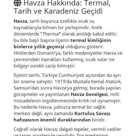
Havza Hakkında: Termal,
Tarih ve Karadeniz Geçidi
Havza
, tarih boyunca özellikle sıcak su
kaynaklarıyla bilinen bir yerleşimdir. Antik
dönemlerde “
Thermai
” olarak anıldığı kabul edilir;
bu bile başlı başına ilçenin
termal kimliğinin
binlerce yıllık geçmişi
olduğunu gösterir.
Hititlerden Osmanlı’ya, farklı medeniyetler Havza ve
çevresindeki toprakları kullanmış; sıcak sular ise
bölgeyi sürekli cazip kılmıştır.
İlçenin tarihi, Türkiye Cumhuriyeti açısından da ayrı
bir öneme sahiptir. 1919’da Mustafa Kemal Atatürk,
Samsun’dan sonra Havza’ya gelmiş; burada yapılan
görüşmeler ve yayımlanan
Havza Genelgesi
, milli
mücadelenin örgütlenmesinde kritik rol oynamıştır.
Bu nedenle Havza, yalnızca termal bir sağlık
merkezi değil, aynı zamanda
Kurtuluş Savaşı
hafızasının önemli duraklarından
biridir.
Coğrafi olarak Havza; dalgalı tepeler, verimli vadiler
ve tarım arazileriyle çevrilidir. İlçe merkezinin