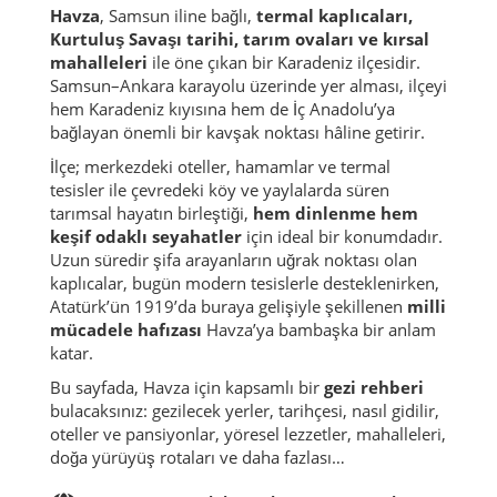
Havza
, Samsun iline bağlı,
termal kaplıcaları,
Kurtuluş Savaşı tarihi, tarım ovaları ve kırsal
mahalleleri
ile öne çıkan bir Karadeniz ilçesidir.
Samsun–Ankara karayolu üzerinde yer alması, ilçeyi
hem Karadeniz kıyısına hem de İç Anadolu’ya
bağlayan önemli bir kavşak noktası hâline getirir.
İlçe; merkezdeki oteller, hamamlar ve termal
tesisler ile çevredeki köy ve yaylalarda süren
tarımsal hayatın birleştiği,
hem dinlenme hem
keşif odaklı seyahatler
için ideal bir konumdadır.
Uzun süredir şifa arayanların uğrak noktası olan
kaplıcalar, bugün modern tesislerle desteklenirken,
Atatürk’ün 1919’da buraya gelişiyle şekillenen
milli
mücadele hafızası
Havza’ya bambaşka bir anlam
katar.
Bu sayfada, Havza için kapsamlı bir
gezi rehberi
bulacaksınız: gezilecek yerler, tarihçesi, nasıl gidilir,
oteller ve pansiyonlar, yöresel lezzetler, mahalleleri,
doğa yürüyüş rotaları ve daha fazlası…