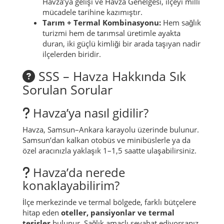
Havza’ya gelişi ve Havza Genelgesi, ilçeyi milli
mücadele tarihine kazımıştır.
Tarım + Termal Kombinasyonu:
Hem sağlık
turizmi hem de tarımsal üretimle ayakta
duran, iki güçlü kimliği bir arada taşıyan nadir
ilçelerden biridir.
SSS – Havza Hakkında Sık
Sorulan Sorular
Havza’ya nasıl gidilir?
Havza, Samsun–Ankara karayolu üzerinde bulunur.
Samsun’dan kalkan otobüs ve minibüslerle ya da
özel aracınızla yaklaşık 1–1,5 saatte ulaşabilirsiniz.
Havza’da nerede
konaklayabilirim?
İlçe merkezinde ve termal bölgede, farklı bütçelere
hitap eden
oteller, pansiyonlar ve termal
tesisler
bulunur. Sağlık amaçlı seyahat ediyorsanız,