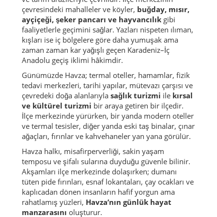
çevresindeki mahalleler ve köyler,
buğday, mısır,
ayçiçeği, şeker pancarı ve hayvancılık
gibi
faaliyetlerle geçimini sağlar. Yazları nispeten ılıman,
kışları ise iç bölgelere göre daha yumuşak ama
zaman zaman kar yağışlı geçen Karadeniz–İç
Anadolu geçiş iklimi hâkimdir.
Günümüzde Havza; termal oteller, hamamlar, fizik
tedavi merkezleri, tarihi yapılar, mütevazı çarşısı ve
çevredeki doğa alanlarıyla
sağlık turizmi
ile
kırsal
ve kültürel turizmi
bir araya getiren bir ilçedir.
İlçe merkezinde yürürken, bir yanda modern oteller
ve termal tesisler, diğer yanda eski taş binalar, çınar
ağaçları, fırınlar ve kahvehaneler yan yana görülür.
Havza halkı, misafirperverliği, sakin yaşam
temposu ve şifalı sularına duyduğu güvenle bilinir.
Akşamları ilçe merkezinde dolaşırken; dumanı
tüten pide fırınları, esnaf lokantaları, çay ocakları ve
kaplıcadan dönen insanların hafif yorgun ama
rahatlamış yüzleri,
Havza’nın günlük hayat
manzarasını
oluşturur.