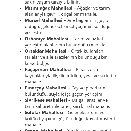
sakin yaşam tarzıyla bilinir.
Mısmılağaç Mahallesi
– Ağaçlar ve tarım
alanlarıyla çevrili, doğal bir mahalle.
Mürsel Mahallesi
– Aile bağlarının güçlü
olduğu, geleneksel kırsal yaşamın sürdüğü
yerleşim.
Orhaniye Mahallesi
– Tarım ve az katlı
yerleşim alanlarının bulunduğu mahalle.
Ortaklar Mahallesi
– Ortak kullanılan
tarlalar ve aile arazilerinin bulunduğu bir
kırsal bölge.
Paşapınarı Mahallesi
– Pınar ve su
kaynaklarıyla ilişkilendirilen, yeşil ve serin bir
mahalle.
Pınarçay Mahallesi
– Çay ve pınarların
bulunduğu, suyla iç içe geçen yerleşim.
Sivrikese Mahallesi
– Dalgalı araziler ve
tarımsal üretimle öne çıkan kırsal mahalle.
Sofular Mahallesi
– Geleneksel dini ve
kültürel yapının güçlü olduğu, köy atmosferli
mahalle.
Sondaj Mahallesi
– Yeraltı suyu ve sondaj