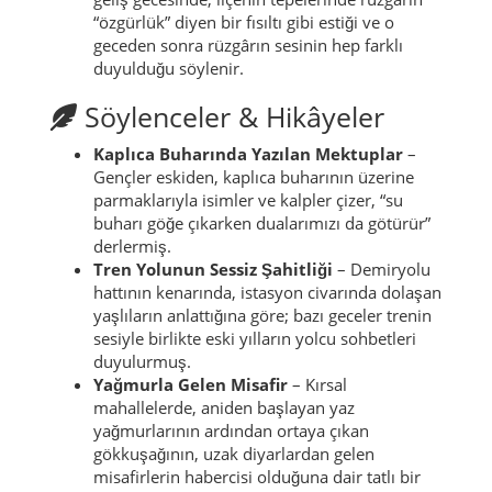
“özgürlük” diyen bir fısıltı gibi estiği ve o
geceden sonra rüzgârın sesinin hep farklı
duyulduğu söylenir.
Söylenceler & Hikâyeler
Kaplıca Buharında Yazılan Mektuplar
–
Gençler eskiden, kaplıca buharının üzerine
parmaklarıyla isimler ve kalpler çizer, “su
buharı göğe çıkarken dualarımızı da götürür”
derlermiş.
Tren Yolunun Sessiz Şahitliği
– Demiryolu
hattının kenarında, istasyon civarında dolaşan
yaşlıların anlattığına göre; bazı geceler trenin
sesiyle birlikte eski yılların yolcu sohbetleri
duyulurmuş.
Yağmurla Gelen Misafir
– Kırsal
mahallelerde, aniden başlayan yaz
yağmurlarının ardından ortaya çıkan
gökkuşağının, uzak diyarlardan gelen
misafirlerin habercisi olduğuna dair tatlı bir