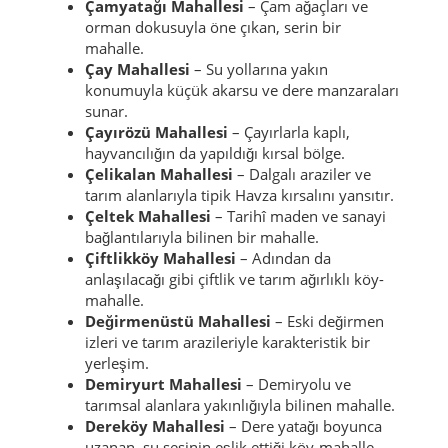
Çamyatağı Mahallesi
– Çam ağaçları ve
orman dokusuyla öne çıkan, serin bir
mahalle.
Çay Mahallesi
– Su yollarına yakın
konumuyla küçük akarsu ve dere manzaraları
sunar.
Çayırözü Mahallesi
– Çayırlarla kaplı,
hayvancılığın da yapıldığı kırsal bölge.
Çelikalan Mahallesi
– Dalgalı araziler ve
tarım alanlarıyla tipik Havza kırsalını yansıtır.
Çeltek Mahallesi
– Tarihî maden ve sanayi
bağlantılarıyla bilinen bir mahalle.
Çiftlikköy Mahallesi
– Adından da
anlaşılacağı gibi çiftlik ve tarım ağırlıklı köy-
mahalle.
Değirmenüstü Mahallesi
– Eski değirmen
izleri ve tarım arazileriyle karakteristik bir
yerleşim.
Demiryurt Mahallesi
– Demiryolu ve
tarımsal alanlara yakınlığıyla bilinen mahalle.
Dereköy Mahallesi
– Dere yatağı boyunca
uzanan, su sesinin eşlik ettiği köy-mahalle.