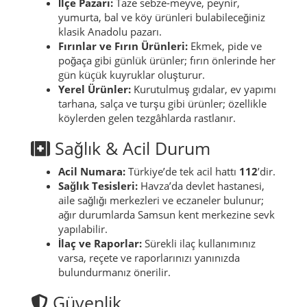
İlçe Pazarı:
Taze sebze-meyve, peynir,
yumurta, bal ve köy ürünleri bulabileceğiniz
klasik Anadolu pazarı.
Fırınlar ve Fırın Ürünleri:
Ekmek, pide ve
poğaça gibi günlük ürünler; fırın önlerinde her
gün küçük kuyruklar oluşturur.
Yerel Ürünler:
Kurutulmuş gıdalar, ev yapımı
tarhana, salça ve turşu gibi ürünler; özellikle
köylerden gelen tezgâhlarda rastlanır.
Sağlık & Acil Durum
Acil Numara:
Türkiye’de tek acil hattı
112
’dir.
Sağlık Tesisleri:
Havza’da devlet hastanesi,
aile sağlığı merkezleri ve eczaneler bulunur;
ağır durumlarda Samsun kent merkezine sevk
yapılabilir.
İlaç ve Raporlar:
Sürekli ilaç kullanımınız
varsa, reçete ve raporlarınızı yanınızda
bulundurmanız önerilir.
Güvenlik