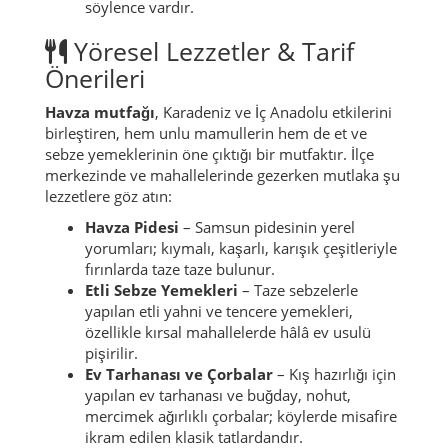
söylence vardır.
Yöresel Lezzetler & Tarif
Önerileri
Havza mutfağı
, Karadeniz ve İç Anadolu etkilerini
birleştiren, hem unlu mamullerin hem de et ve
sebze yemeklerinin öne çıktığı bir mutfaktır. İlçe
merkezinde ve mahallelerinde gezerken mutlaka şu
lezzetlere göz atın:
Havza Pidesi
– Samsun pidesinin yerel
yorumları; kıymalı, kaşarlı, karışık çeşitleriyle
fırınlarda taze taze bulunur.
Etli Sebze Yemekleri
– Taze sebzelerle
yapılan etli yahni ve tencere yemekleri,
özellikle kırsal mahallelerde hâlâ ev usulü
pişirilir.
Ev Tarhanası ve Çorbalar
– Kış hazırlığı için
yapılan ev tarhanası ve buğday, nohut,
mercimek ağırlıklı çorbalar; köylerde misafire
ikram edilen klasik tatlardandır.