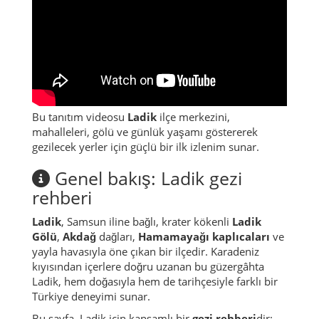
Bu tanıtım videosu
Ladik
ilçe merkezini,
mahalleleri, gölü ve günlük yaşamı göstererek
gezilecek yerler için güçlü bir ilk izlenim sunar.
Genel bakış: Ladik gezi
rehberi
Ladik
, Samsun iline bağlı, krater kökenli
Ladik
Gölü
,
Akdağ
dağları,
Hamamayağı kaplıcaları
ve
yayla havasıyla öne çıkan bir ilçedir. Karadeniz
kıyısından içerlere doğru uzanan bu güzergâhta
Ladik, hem doğasıyla hem de tarihçesiyle farklı bir
Türkiye deneyimi sunar.
Bu sayfa, Ladik için kapsamlı bir
gezi rehberi
dir: