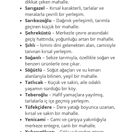
dikkat çeken mahalle.
Sarıgazel
– Kırsal karakterli, tarlalar ve
meralarla çevrili bir yerleşim.
Sarıksızoğlu
– Dağınık yerleşimli, tarımla
geçinen küçük bir mahalle.
Şehreküstü
– Merkezle çevre arasındaki
geçiş hattında, yoğunluğu artan bir mahalle.
Şıhlı
– İsmini dini gelenekten alan, camisiyle
tanınan kırsal yerleşim.
Soğanlı
– Sebze tarımıyla, özellikle soğan ve
benzeri ürünlerle öne çıkar.
Söğütlü
– Söğüt ağaçları ve su kenarı
alanlarıyla bilinen, yeşil bir mahalle.
Tatlıcak
– Küçük ve sakin, aile odaklı
yaşamın sürdüğü bir köy.
Teberoğlu
– Hafif yamaçlara yayılmış,
tarlalarla iç içe geçmiş yerleşim.
Tüfekçidere
– Dere yatağı boyunca uzanan,
kırsal ve sakin bir mahalle.
Yenicami
– Cami ve çarşıya yakınlığıyla
merkeze entegre, canlı bir mahalle.
Yukarıgölyazı
– Gölü yukarıdan gören,