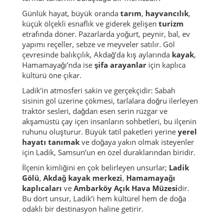
Günlük hayat, büyük oranda
tarım
,
hayvancılık
,
küçük ölçekli esnaflık ve giderek gelişen
turizm
etrafında döner. Pazarlarda yoğurt, peynir, bal, ev
yapımı reçeller, sebze ve meyveler satılır. Göl
çevresinde balıkçılık, Akdağ’da kış aylarında
kayak
,
Hamamayağı’nda ise
şifa arayanlar
için kaplıca
kültürü öne çıkar.
Ladik’in atmosferi sakin ve gerçekçidir: Sabah
sisinin göl üzerine çökmesi, tarlalara doğru ilerleyen
traktör sesleri, dağdan esen serin rüzgar ve
akşamüstü çay içen insanların sohbetleri, bu ilçenin
ruhunu oluşturur. Büyük tatil paketleri yerine
yerel
hayatı tanımak
ve doğaya yakın olmak isteyenler
için Ladik, Samsun’un en özel duraklarından biridir.
İlçenin kimliğini en çok belirleyen unsurlar;
Ladik
Gölü
,
Akdağ kayak merkezi
,
Hamamayağı
kaplıcaları
ve
Ambarköy Açık Hava Müzesi
dir.
Bu dört unsur, Ladik’i hem kültürel hem de doğa
odaklı bir destinasyon haline getirir.