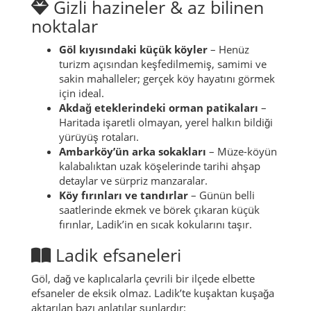
Gizli hazineler & az bilinen
noktalar
Göl kıyısındaki küçük köyler
– Henüz
turizm açısından keşfedilmemiş, samimi ve
sakin mahalleler; gerçek köy hayatını görmek
için ideal.
Akdağ eteklerindeki orman patikaları
–
Haritada işaretli olmayan, yerel halkın bildiği
yürüyüş rotaları.
Ambarköy’ün arka sokakları
– Müze-köyün
kalabalıktan uzak köşelerinde tarihi ahşap
detaylar ve sürpriz manzaralar.
Köy fırınları ve tandırlar
– Günün belli
saatlerinde ekmek ve börek çıkaran küçük
fırınlar, Ladik’in en sıcak kokularını taşır.
Ladik efsaneleri
Göl, dağ ve kaplıcalarla çevrili bir ilçede elbette
efsaneler de eksik olmaz. Ladik’te kuşaktan kuşağa
aktarılan bazı anlatılar şunlardır: