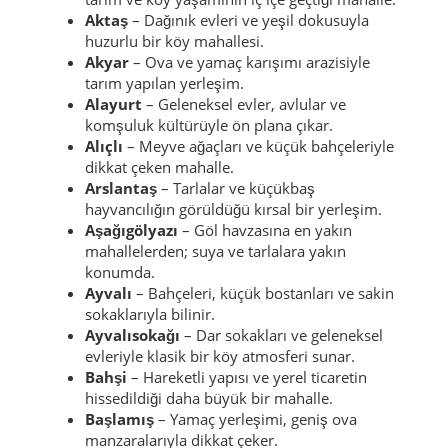
Aktaş
– Dağınık evleri ve yeşil dokusuyla
huzurlu bir köy mahallesi.
Akyar
– Ova ve yamaç karışımı arazisiyle
tarım yapılan yerleşim.
Alayurt
– Geleneksel evler, avlular ve
komşuluk kültürüyle ön plana çıkar.
Alıçlı
– Meyve ağaçları ve küçük bahçeleriyle
dikkat çeken mahalle.
Arslantaş
– Tarlalar ve küçükbaş
hayvancılığın görüldüğü kırsal bir yerleşim.
Aşağıgölyazı
– Göl havzasına en yakın
mahallelerden; suya ve tarlalara yakın
konumda.
Ayvalı
– Bahçeleri, küçük bostanları ve sakin
sokaklarıyla bilinir.
Ayvalısokağı
– Dar sokakları ve geleneksel
evleriyle klasik bir köy atmosferi sunar.
Bahşi
– Hareketli yapısı ve yerel ticaretin
hissedildiği daha büyük bir mahalle.
Başlamış
– Yamaç yerleşimi, geniş ova
manzaralarıyla dikkat çeker.