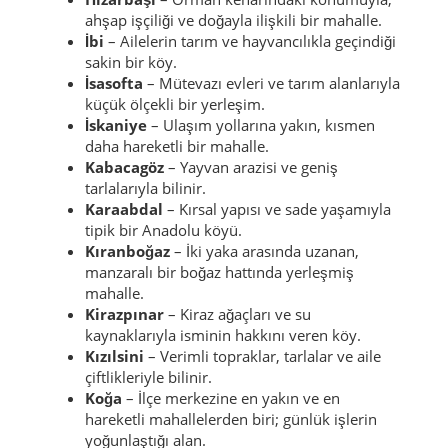
ahşap işçiliği ve doğayla ilişkili bir mahalle.
İbi
– Ailelerin tarım ve hayvancılıkla geçindiği
sakin bir köy.
İsasofta
– Mütevazı evleri ve tarım alanlarıyla
küçük ölçekli bir yerleşim.
İskaniye
– Ulaşım yollarına yakın, kısmen
daha hareketli bir mahalle.
Kabacagöz
– Yayvan arazisi ve geniş
tarlalarıyla bilinir.
Karaabdal
– Kırsal yapısı ve sade yaşamıyla
tipik bir Anadolu köyü.
Kıranboğaz
– İki yaka arasında uzanan,
manzaralı bir boğaz hattında yerleşmiş
mahalle.
Kirazpınar
– Kiraz ağaçları ve su
kaynaklarıyla isminin hakkını veren köy.
Kızılsini
– Verimli topraklar, tarlalar ve aile
çiftlikleriyle bilinir.
Koğa
– İlçe merkezine en yakın ve en
hareketli mahallelerden biri; günlük işlerin
yoğunlaştığı alan.