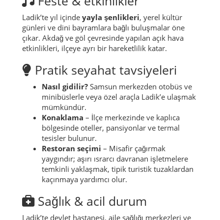
Feste & etkinlikler
Ladik’te yıl içinde
yayla şenlikleri
, yerel kültür
günleri ve dini bayramlara bağlı buluşmalar öne
çıkar. Akdağ ve göl çevresinde yapılan açık hava
etkinlikleri, ilçeye ayrı bir hareketlilik katar.
Pratik seyahat tavsiyeleri
Nasıl gidilir?
Samsun merkezden otobüs ve
minibüslerle veya özel araçla Ladik’e ulaşmak
mümkündür.
Konaklama
– İlçe merkezinde ve kaplıca
bölgesinde oteller, pansiyonlar ve termal
tesisler bulunur.
Restoran seçimi
– Misafir çağırmak
yaygındır; aşırı ısrarcı davranan işletmelere
temkinli yaklaşmak, tipik turistik tuzaklardan
kaçınmaya yardımcı olur.
Sağlık & acil durum
Ladik’te devlet hastanesi, aile sağlığı merkezleri ve