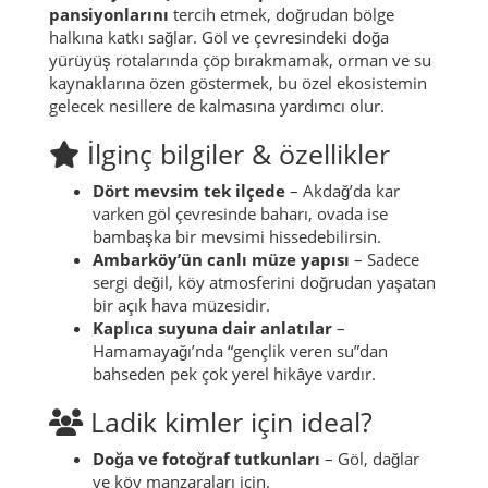
pansiyonlarını
tercih etmek, doğrudan bölge
halkına katkı sağlar. Göl ve çevresindeki doğa
yürüyüş rotalarında çöp bırakmamak, orman ve su
kaynaklarına özen göstermek, bu özel ekosistemin
gelecek nesillere de kalmasına yardımcı olur.
İlginç bilgiler & özellikler
Dört mevsim tek ilçede
– Akdağ’da kar
varken göl çevresinde baharı, ovada ise
bambaşka bir mevsimi hissedebilirsin.
Ambarköy’ün canlı müze yapısı
– Sadece
sergi değil, köy atmosferini doğrudan yaşatan
bir açık hava müzesidir.
Kaplıca suyuna dair anlatılar
–
Hamamayağı’nda “gençlik veren su”dan
bahseden pek çok yerel hikâye vardır.
Ladik kimler için ideal?
Doğa ve fotoğraf tutkunları
– Göl, dağlar
ve köy manzaraları için.