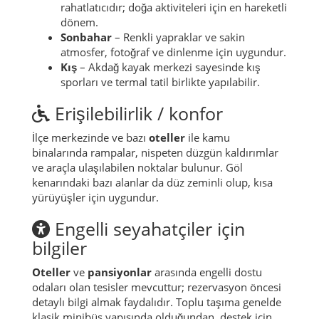
rahatlatıcıdır; doğa aktiviteleri için en hareketli
dönem.
Sonbahar
– Renkli yapraklar ve sakin
atmosfer, fotoğraf ve dinlenme için uygundur.
Kış
– Akdağ kayak merkezi sayesinde kış
sporları ve termal tatil birlikte yapılabilir.
Erişilebilirlik / konfor
İlçe merkezinde ve bazı
oteller
ile kamu
binalarında rampalar, nispeten düzgün kaldırımlar
ve araçla ulaşılabilen noktalar bulunur. Göl
kenarındaki bazı alanlar da düz zeminli olup, kısa
yürüyüşler için uygundur.
Engelli seyahatçiler için
bilgiler
Oteller
ve
pansiyonlar
arasında engelli dostu
odaları olan tesisler mevcuttur; rezervasyon öncesi
detaylı bilgi almak faydalıdır. Toplu taşıma genelde
klasik minibüs yapısında olduğundan, destek için