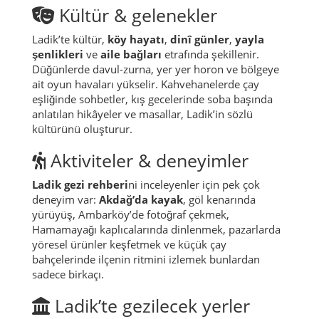
Kültür & gelenekler
Ladik’te kültür,
köy hayatı
,
dinî günler
,
yayla
şenlikleri
ve
aile bağları
etrafında şekillenir.
Düğünlerde davul-zurna, yer yer horon ve bölgeye
ait oyun havaları yükselir. Kahvehanelerde çay
eşliğinde sohbetler, kış gecelerinde soba başında
anlatılan hikâyeler ve masallar, Ladik’in sözlü
kültürünü oluşturur.
Aktiviteler & deneyimler
Ladik gezi rehberi
ni inceleyenler için pek çok
deneyim var:
Akdağ’da kayak
, göl kenarında
yürüyüş, Ambarköy’de fotoğraf çekmek,
Hamamayağı kaplıcalarında dinlenmek, pazarlarda
yöresel ürünler keşfetmek ve küçük çay
bahçelerinde ilçenin ritmini izlemek bunlardan
sadece birkaçı.
Ladik’te gezilecek yerler