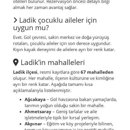
otelleri bulunur. Rezervasyon öncesi detaylı bilgi
almak her zaman avantaj sağlar.
Ladik çocuklu aileler için
uygun mu?
Evet. Göl çevresi, sakin merkez ve doğa yürüyüş
rotaları, çocuklu aileler için son derece uygundur.
Kışın kayak deneyimi de ailelere ayrı bir renk katar.
Ladik’in mahalleleri
Ladik ilçesi
, resmi kayıtlara göre
67 mahalleden
oluşur. Her mahalle, ilçenin kültürüne ve kimliğine
ayrı bir renk katar. Aşağıda tamamı kısa
açıklamalarıyla listelenmiştir.
Ağcakaya
– Göl havzasına bakan yamaçlarda,
tarımın yoğun olduğu sakin bir mahalle.
Ahmetsaray
– Geniş tarlalar ve aile
işletmeleriyle tipik bir kırsal yerleşim.
Akpınar
– Eğitim ve köy projeleriyle bilinen,
tarım ve köy yaşamının iç içe geçtiği mahalle.