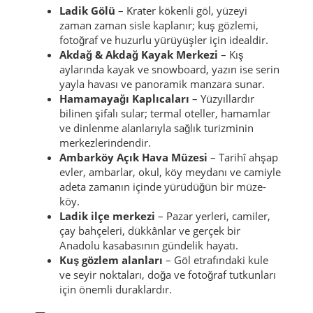
Ladik Gölü
– Krater kökenli göl, yüzeyi
zaman zaman sisle kaplanır; kuş gözlemi,
fotoğraf ve huzurlu yürüyüşler için idealdir.
Akdağ & Akdağ Kayak Merkezi
– Kış
aylarında kayak ve snowboard, yazın ise serin
yayla havası ve panoramik manzara sunar.
Hamamayağı Kaplıcaları
– Yüzyıllardır
bilinen şifalı sular; termal oteller, hamamlar
ve dinlenme alanlarıyla sağlık turizminin
merkezlerindendir.
Ambarköy Açık Hava Müzesi
– Tarihî ahşap
evler, ambarlar, okul, köy meydanı ve camiyle
adeta zamanın içinde yürüdüğün bir müze-
köy.
Ladik ilçe merkezi
– Pazar yerleri, camiler,
çay bahçeleri, dükkânlar ve gerçek bir
Anadolu kasabasının gündelik hayatı.
Kuş gözlem alanları
– Göl etrafındaki kule
ve seyir noktaları, doğa ve fotoğraf tutkunları
için önemli duraklardır.