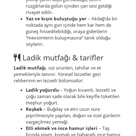
rüzgârlarda gölün içinden çan sesi geldiği
rivayet edilir.
Yaz ve kışın buluştuğu yer
– Akdağ’da bir
noktada aynı gün içinde hem kar hem de
güneş hissedilebildiği, oraya gidenlerin
“mevsimlerin buluşmasına” tanık olduğu
söylenir.
Ladik mutfağı & tarifler
Ladik mutfağı
, süt ürünleri, tahıllar ve et
yemekleriyle tanınır. Yöresel lezzetler gezi
rehberinin en lezzetli bölümüdür:
Ladik yoğurdu
– Yoğun kıvamlı, lezzetli ve
çoğu zaman sade olarak bile keyifle tüketilen
meşhur yoğurt.
Keşkek
– Buğday ve etin uzun süre
pişirilmesiyle yapılan, düğün ve özel günlerin
vazgeçilmez yemeği.
Etli ekmek ve ince hamur işleri
– Taş
fırında pişen, kıymalı ve baharatlı ince hamur