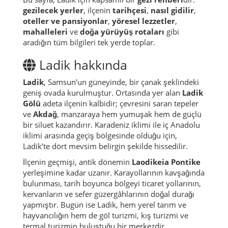
gezilecek yerler
, ilçenin
tarihçesi
,
nasıl gidilir
,
oteller ve pansiyonlar
,
yöresel lezzetler
,
mahalleleri
ve
doğa yürüyüş rotaları
gibi
aradığın tüm bilgileri tek yerde toplar.
Ladik hakkında
Ladik
, Samsun’un güneyinde, bir çanak şeklindeki
geniş ovada kurulmuştur. Ortasında yer alan
Ladik
Gölü
adeta ilçenin kalbidir; çevresini saran tepeler
ve
Akdağ
, manzaraya hem yumuşak hem de güçlü
bir siluet kazandırır. Karadeniz iklimi ile iç Anadolu
iklimi arasında geçiş bölgesinde olduğu için,
Ladik’te dört mevsim belirgin şekilde hissedilir.
İlçenin geçmişi, antik dönemin
Laodikeia Pontike
yerleşimine kadar uzanır. Karayollarının kavşağında
bulunması, tarih boyunca bölgeyi ticaret yollarının,
kervanların ve sefer güzergâhlarının doğal durağı
yapmıştır. Bugün ise Ladik, hem yerel tarım ve
hayvancılığın hem de göl turizmi, kış turizmi ve
termal turizmin buluştuğu bir merkezdir.