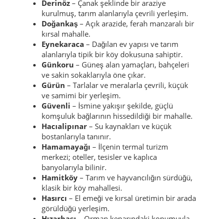
Derinöz
– Çanak şeklinde bir araziye
kurulmuş, tarım alanlarıyla çevrili yerleşim.
Doğankaş
– Açık arazide, ferah manzaralı bir
kırsal mahalle.
Eynekaraca
– Dağılan ev yapısı ve tarım
alanlarıyla tipik bir köy dokusuna sahiptir.
Günkoru
– Güneş alan yamaçları, bahçeleri
ve sakin sokaklarıyla öne çıkar.
Gürün
– Tarlalar ve meralarla çevrili, küçük
ve samimi bir yerleşim.
Güvenli
– İsmine yakışır şekilde, güçlü
komşuluk bağlarının hissedildiği bir mahalle.
Hacıalipınar
– Su kaynakları ve küçük
bostanlarıyla tanınır.
Hamamayağı
– İlçenin termal turizm
merkezi; oteller, tesisler ve kaplıca
banyolarıyla bilinir.
Hamitköy
– Tarım ve hayvancılığın sürdüğü,
klasik bir köy mahallesi.
Hasırcı
– El emeği ve kırsal üretimin bir arada
görüldüğü yerleşim.
Hızarbaşı
– Orman kenarındaki konumuyla,