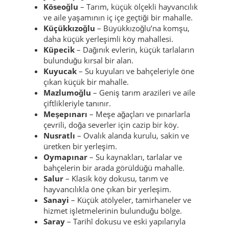
Köseoğlu
– Tarım, küçük ölçekli hayvancılık
ve aile yaşamının iç içe geçtiği bir mahalle.
Küçükkızoğlu
– Büyükkızoğlu’na komşu,
daha küçük yerleşimli köy mahallesi.
Küpecik
– Dağınık evlerin, küçük tarlaların
bulunduğu kırsal bir alan.
Kuyucak
– Su kuyuları ve bahçeleriyle öne
çıkan küçük bir mahalle.
Mazlumoğlu
– Geniş tarım arazileri ve aile
çiftlikleriyle tanınır.
Meşepınarı
– Meşe ağaçları ve pınarlarla
çevrili, doğa severler için cazip bir köy.
Nusratlı
– Ovalık alanda kurulu, sakin ve
üretken bir yerleşim.
Oymapınar
– Su kaynakları, tarlalar ve
bahçelerin bir arada görüldüğü mahalle.
Salur
– Klasik köy dokusu, tarım ve
hayvancılıkla öne çıkan bir yerleşim.
Sanayi
– Küçük atölyeler, tamirhaneler ve
hizmet işletmelerinin bulunduğu bölge.
Saray
– Tarihî dokusu ve eski yapılarıyla