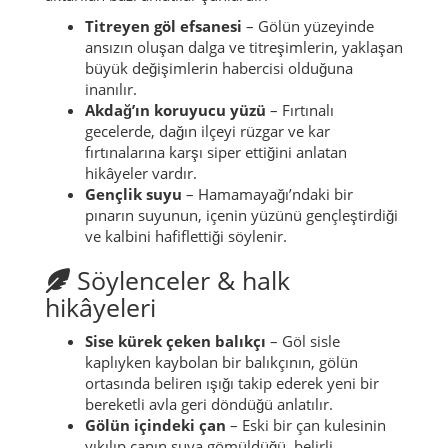
Titreyen göl efsanesi
– Gölün yüzeyinde
ansızın oluşan dalga ve titreşimlerin, yaklaşan
büyük değişimlerin habercisi olduğuna
inanılır.
Akdağ’ın koruyucu yüzü
– Fırtınalı
gecelerde, dağın ilçeyi rüzgar ve kar
fırtınalarına karşı siper ettiğini anlatan
hikâyeler vardır.
Gençlik suyu
– Hamamayağı’ndaki bir
pınarın suyunun, içenin yüzünü gençleştirdiği
ve kalbini hafiflettiği söylenir.
Söylenceler & halk
hikâyeleri
Sise kürek çeken balıkçı
– Göl sisle
kaplıyken kaybolan bir balıkçının, gölün
ortasında beliren ışığı takip ederek yeni bir
bereketli avla geri döndüğü anlatılır.
Gölün içindeki çan
– Eski bir çan kulesinin
yıkılıp çanın suya gömüldüğü, belirli