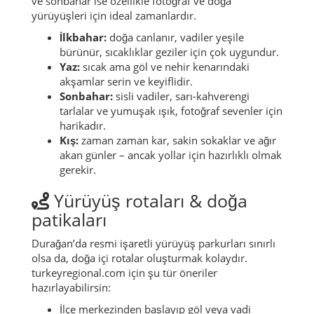
ve sonbahar ise özellikle fotoğraf ve doğa
yürüyüşleri için ideal zamanlardır.
İlkbahar:
doğa canlanır, vadiler yeşile
bürünür, sıcaklıklar geziler için çok uygundur.
Yaz:
sıcak ama göl ve nehir kenarındaki
akşamlar serin ve keyiflidir.
Sonbahar:
sisli vadiler, sarı-kahverengi
tarlalar ve yumuşak ışık, fotoğraf sevenler için
harikadır.
Kış:
zaman zaman kar, sakin sokaklar ve ağır
akan günler – ancak yollar için hazırlıklı olmak
gerekir.
Yürüyüş rotaları & doğa
patikaları
Durağan’da resmi işaretli yürüyüş parkurları sınırlı
olsa da, doğa içi rotalar oluşturmak kolaydır.
turkeyregional.com için şu tür öneriler
hazırlayabilirsin:
İlçe merkezinden başlayıp göl veya vadi