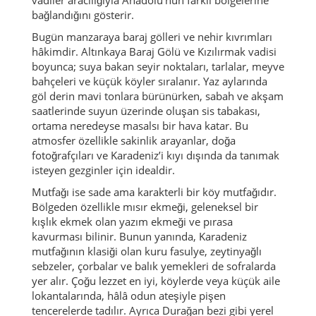
bağlandığını gösterir.
Bugün manzaraya baraj gölleri ve nehir kıvrımları
hâkimdir. Altınkaya Baraj Gölü ve Kızılırmak vadisi
boyunca; suya bakan seyir noktaları, tarlalar, meyve
bahçeleri ve küçük köyler sıralanır. Yaz aylarında
göl derin mavi tonlara bürünürken, sabah ve akşam
saatlerinde suyun üzerinde oluşan sis tabakası,
ortama neredeyse masalsı bir hava katar. Bu
atmosfer özellikle sakinlik arayanlar, doğa
fotoğrafçıları ve Karadeniz’i kıyı dışında da tanımak
isteyen gezginler için idealdir.
Mutfağı ise sade ama karakterli bir köy mutfağıdır.
Bölgeden özellikle
mısır ekmeği
, geleneksel bir
kışlık ekmek olan
yazım ekmeği
ve
pırasa
kavurması
bilinir. Bunun yanında, Karadeniz
mutfağının klasiği olan kuru fasulye, zeytinyağlı
sebzeler, çorbalar ve balık yemekleri de sofralarda
yer alır. Çoğu lezzet en iyi, köylerde veya küçük aile
lokantalarında, hâlâ odun ateşiyle pişen
tencerelerde tadılır. Ayrıca
Durağan bezi
gibi yerel