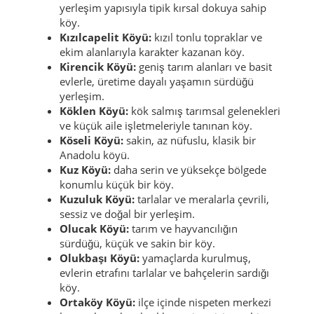
yerleşim yapısıyla tipik kırsal dokuya sahip
köy.
Kızılcapelit Köyü:
kızıl tonlu topraklar ve
ekim alanlarıyla karakter kazanan köy.
Kirencik Köyü:
geniş tarım alanları ve basit
evlerle, üretime dayalı yaşamın sürdüğü
yerleşim.
Köklen Köyü:
kök salmış tarımsal gelenekleri
ve küçük aile işletmeleriyle tanınan köy.
Köseli Köyü:
sakin, az nüfuslu, klasik bir
Anadolu köyü.
Kuz Köyü:
daha serin ve yüksekçe bölgede
konumlu küçük bir köy.
Kuzuluk Köyü:
tarlalar ve meralarla çevrili,
sessiz ve doğal bir yerleşim.
Olucak Köyü:
tarım ve hayvancılığın
sürdüğü, küçük ve sakin bir köy.
Olukbaşı Köyü:
yamaçlarda kurulmuş,
evlerin etrafını tarlalar ve bahçelerin sardığı
köy.
Ortaköy Köyü:
ilçe içinde nispeten merkezi