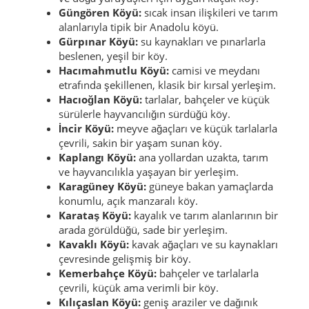
Güngören Köyü:
sıcak insan ilişkileri ve tarım
alanlarıyla tipik bir Anadolu köyü.
Gürpınar Köyü:
su kaynakları ve pınarlarla
beslenen, yeşil bir köy.
Hacımahmutlu Köyü:
camisi ve meydanı
etrafında şekillenen, klasik bir kırsal yerleşim.
Hacıoğlan Köyü:
tarlalar, bahçeler ve küçük
sürülerle hayvancılığın sürdüğü köy.
İncir Köyü:
meyve ağaçları ve küçük tarlalarla
çevrili, sakin bir yaşam sunan köy.
Kaplangı Köyü:
ana yollardan uzakta, tarım
ve hayvancılıkla yaşayan bir yerleşim.
Karagüney Köyü:
güneye bakan yamaçlarda
konumlu, açık manzaralı köy.
Karataş Köyü:
kayalık ve tarım alanlarının bir
arada görüldüğü, sade bir yerleşim.
Kavaklı Köyü:
kavak ağaçları ve su kaynakları
çevresinde gelişmiş bir köy.
Kemerbahçe Köyü:
bahçeler ve tarlalarla
çevrili, küçük ama verimli bir köy.
Kılıçaslan Köyü:
geniş araziler ve dağınık