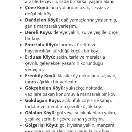
arazilerle çevrili, sade bir kırsal yaşam alanı.
Çöve Köyü:
ana yollardan uzak, sessiz ve
doğal bir köy.
Dağdelen Köyü:
dağ yamaçlarına yaslanmış,
geniş manzaralı yerleşim.
Dereli Köyü:
dereye yakın, su ve yeşille iç içe
bir köy.
Emirtolu Köyü:
tarımsal üretim ve
hayvancılığın sürdüğü küçük bir köy.
Erduası Köyü:
sakin, tarla ve meralarla
çevrili, geleneksel yaşamın korunduğu
yerleşim.
Erenköy Köyü:
klasik köy dokusunu taşıyan,
tarım ağırlıklı bir yerleşim.
Gökçebelen Köyü:
yüksekçe noktada,
vadilere bakan konumuyla manzaralı bir köy.
Gökdoğan Köyü:
açık ufuk çizgisine sahip,
tarlalar ve meralarla çevrili küçük köy.
Gölalan Köyü:
göl veya sulak alanlara yakın,
yeşil ve serin bir çevre sunan yerleşim.
Gölgerişi Köyü:
göl kıyısına yakın, manzara
ve doğa yürüyüşleri için uygun küçük köy.