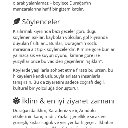
olarak yalanlamaz – böylece Durağan’ın
manzaralarına hafif bir gizem katılır.
Söylenceler
Kızılırmak kıyısında bazı geceler görüldüğü
söylenen ışıklar, kaybolan yolcular, göl kıyısında
duyulan fısıltılar… Bunlar, Durağan’ın sözlü
mirasına ait tipik söylencelerdir. Kimine göre bunlar
yalnızca sis ve suyun oyunu; kimine göre ise
yüzyıllar önce bu vadiden geçenlerin “ışıkları”.
Köylerde yaşlılarla sohbet etme fırsatı bulursan, bu
hikâyeleri kendi üslubuyla anlatan insanlarla
tanışırsın. Bu da ziyaretini sadece coğrafi değil,
kültürel bir yolculuğa dönüştürür.
İklim & en iyi ziyaret zamanı
Durağan’da iklim; Karadeniz ve iç Anadolu
etkilerinin karışımıdır. Yazlar genellikle sıcak ve
güneşli, kışlar soğuk ve yer yer karlı geçer. İlkbahar