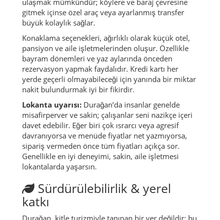
ulaşmak mümkündür; köylere ve baraj çevresine
gitmek içinse özel araç veya ayarlanmış transfer
büyük kolaylık sağlar.
Konaklama seçenekleri, ağırlıklı olarak küçük otel,
pansiyon ve aile işletmelerinden oluşur. Özellikle
bayram dönemleri ve yaz aylarında önceden
rezervasyon yapmak faydalıdır. Kredi kartı her
yerde geçerli olmayabileceği için yanında bir miktar
nakit bulundurmak iyi bir fikirdir.
Lokanta uyarısı:
Durağan’da insanlar genelde
misafirperver ve sakin; çalışanlar seni nazikçe içeri
davet edebilir. Eğer biri çok ısrarcı veya agresif
davranıyorsa ve menüde fiyatlar net yazmıyorsa,
sipariş vermeden önce tüm fiyatları açıkça sor.
Genellikle en iyi deneyimi, sakin, aile işletmesi
lokantalarda yaşarsın.
Sürdürülebilirlik & yerel
katkı
Durağan, kitle turizmiyle tanınan bir yer değildir; bu