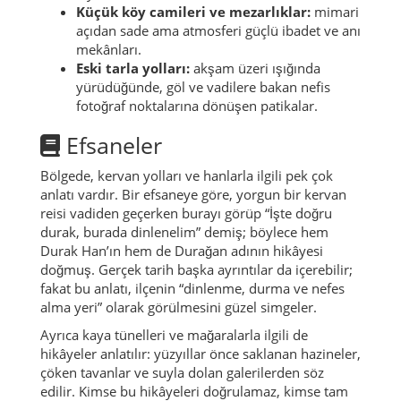
Küçük köy camileri ve mezarlıklar:
mimari
açıdan sade ama atmosferi güçlü ibadet ve anı
mekânları.
Eski tarla yolları:
akşam üzeri ışığında
yürüdüğünde, göl ve vadilere bakan nefis
fotoğraf noktalarına dönüşen patikalar.
Efsaneler
Bölgede, kervan yolları ve hanlarla ilgili pek çok
anlatı vardır. Bir efsaneye göre, yorgun bir kervan
reisi vadiden geçerken burayı görüp “İşte doğru
durak, burada dinlenelim” demiş; böylece hem
Durak Han’ın hem de Durağan adının hikâyesi
doğmuş. Gerçek tarih başka ayrıntılar da içerebilir;
fakat bu anlatı, ilçenin “dinlenme, durma ve nefes
alma yeri” olarak görülmesini güzel simgeler.
Ayrıca kaya tünelleri ve mağaralarla ilgili de
hikâyeler anlatılır: yüzyıllar önce saklanan hazineler,
çöken tavanlar ve suyla dolan galerilerden söz
edilir. Kimse bu hikâyeleri doğrulamaz, kimse tam