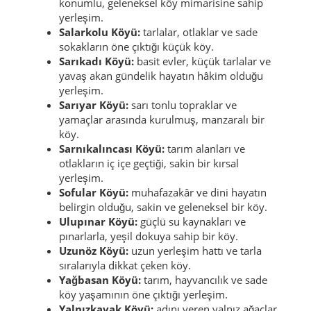
konumlu, geleneksel köy mimarisine sahip
yerleşim.
Salarkolu Köyü:
tarlalar, otlaklar ve sade
sokakların öne çıktığı küçük köy.
Sarıkadı Köyü:
basit evler, küçük tarlalar ve
yavaş akan gündelik hayatın hâkim olduğu
yerleşim.
Sarıyar Köyü:
sarı tonlu topraklar ve
yamaçlar arasında kurulmuş, manzaralı bir
köy.
Sarnıkalıncası Köyü:
tarım alanları ve
otlakların iç içe geçtiği, sakin bir kırsal
yerleşim.
Sofular Köyü:
muhafazakâr ve dini hayatın
belirgin olduğu, sakin ve geleneksel bir köy.
Ulupınar Köyü:
güçlü su kaynakları ve
pınarlarla, yeşil dokuya sahip bir köy.
Uzunöz Köyü:
uzun yerleşim hattı ve tarla
sıralarıyla dikkat çeken köy.
Yağbasan Köyü:
tarım, hayvancılık ve sade
köy yaşamının öne çıktığı yerleşim.
Yalnızkavak Köyü:
adını veren yalnız ağaçlar