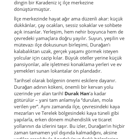
dingin bir Karadeniz iç ilçe merkezine
dönüştürmüştür.
İlçe merkezinde hayat ağır ama düzenli akar: küçük
dükkânlar, çay ocakları, sessiz sokaklar ve sohbete
açık insanlar. Yerleşim, hem nehir boyunca hem de
çevredeki yamaçlara doğru yayılır. Suyun, yeşilin ve
mütevazı ilçe dokusunun birleşimi, Durağan’ı
kalabalıktan uzak, gerçek yaşamı görmek isteyen
yolcular için cazip kılar. Büyük oteller yerine küçük
pansiyonlar, aile işletmesi konaklama yerleri ve ev
yemekleri sunan lokantalar ön plandadır.
Tarihsel olarak bölgenin önemi eskilere dayanır.
Durağan adının kökeni, önemli bir kervan yolu
üzerinde yer alan tarihî
Durak Han
’a kadar
götürülür – yani tam anlamıyla “durulan, mola
verilen yer”. Aynı zamanda ilçe, çevresindeki kaya
mezarları ve Terelek bölgesindeki kaya tüneli gibi
yapılarla, erken dönem mühendislik ve ticaret
yollarının da izlerini taşır. Bu izler, Durağan’ın hiçbir
zaman tamamen yol dışında kalmadığını, aksine
vadiler aracılığıyla Anadolu’nun farklı bölgelerine