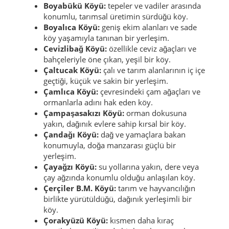
Boyabükü Köyü:
tepeler ve vadiler arasında
konumlu, tarımsal üretimin sürdüğü köy.
Boyalıca Köyü:
geniş ekim alanları ve sade
köy yaşamıyla tanınan bir yerleşim.
Cevizlibağ Köyü:
özellikle ceviz ağaçları ve
bahçeleriyle öne çıkan, yeşil bir köy.
Çaltucak Köyü:
çalı ve tarım alanlarının iç içe
geçtiği, küçük ve sakin bir yerleşim.
Çamlıca Köyü:
çevresindeki çam ağaçları ve
ormanlarla adını hak eden köy.
Çampaşasakızı Köyü:
orman dokusuna
yakın, dağınık evlere sahip kırsal bir köy.
Çandağı Köyü:
dağ ve yamaçlara bakan
konumuyla, doğa manzarası güçlü bir
yerleşim.
Çayağzı Köyü:
su yollarına yakın, dere veya
çay ağzında konumlu olduğu anlaşılan köy.
Çerçiler B.M. Köyü:
tarım ve hayvancılığın
birlikte yürütüldüğü, dağınık yerleşimli bir
köy.
Çorakyüzü Köyü:
kısmen daha kıraç