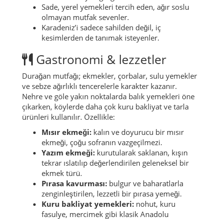
Sade, yerel yemekleri tercih eden, ağır soslu
olmayan mutfak sevenler.
Karadeniz’i sadece sahilden değil, iç
kesimlerden de tanımak isteyenler.
Gastronomi & lezzetler
Durağan mutfağı; ekmekler, çorbalar, sulu yemekler
ve sebze ağırlıklı tencerelerle karakter kazanır.
Nehre ve göle yakın noktalarda balık yemekleri öne
çıkarken, köylerde daha çok kuru bakliyat ve tarla
ürünleri kullanılır. Özellikle:
Mısır ekmeği:
kalın ve doyurucu bir mısır
ekmeği, çoğu sofranın vazgeçilmezi.
Yazım ekmeği:
kurutularak saklanan, kışın
tekrar ıslatılıp değerlendirilen geleneksel bir
ekmek türü.
Pırasa kavurması:
bulgur ve baharatlarla
zenginleştirilen, lezzetli bir pırasa yemeği.
Kuru bakliyat yemekleri:
nohut, kuru
fasulye, mercimek gibi klasik Anadolu