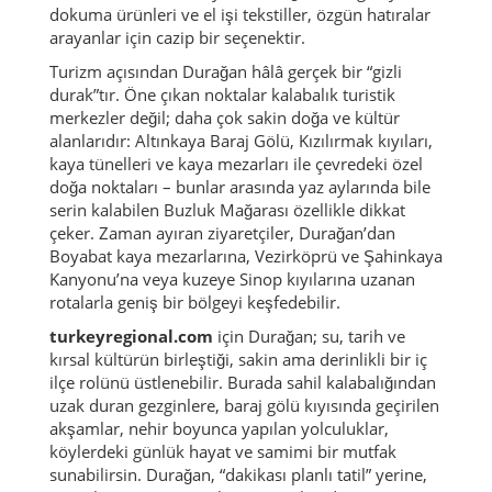
dokuma ürünleri ve el işi tekstiller, özgün hatıralar
arayanlar için cazip bir seçenektir.
Turizm açısından Durağan hâlâ gerçek bir “gizli
durak”tır. Öne çıkan noktalar kalabalık turistik
merkezler değil; daha çok sakin doğa ve kültür
alanlarıdır: Altınkaya Baraj Gölü, Kızılırmak kıyıları,
kaya tünelleri ve kaya mezarları ile çevredeki özel
doğa noktaları – bunlar arasında yaz aylarında bile
serin kalabilen
Buzluk Mağarası
özellikle dikkat
çeker. Zaman ayıran ziyaretçiler, Durağan’dan
Boyabat kaya mezarlarına, Vezirköprü ve Şahinkaya
Kanyonu’na veya kuzeye Sinop kıyılarına uzanan
rotalarla geniş bir bölgeyi keşfedebilir.
turkeyregional.com
için Durağan; su, tarih ve
kırsal kültürün birleştiği, sakin ama derinlikli bir iç
ilçe rolünü üstlenebilir. Burada sahil kalabalığından
uzak duran gezginlere, baraj gölü kıyısında geçirilen
akşamlar, nehir boyunca yapılan yolculuklar,
köylerdeki günlük hayat ve samimi bir mutfak
sunabilirsin. Durağan, “dakikası planlı tatil” yerine,