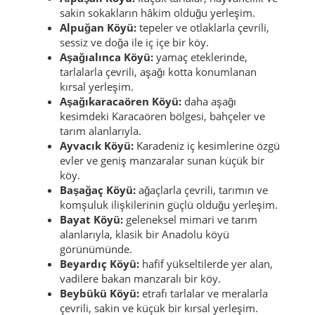
sakin sokakların hâkim olduğu yerleşim.
Alpuğan Köyü:
tepeler ve otlaklarla çevrili,
sessiz ve doğa ile iç içe bir köy.
Aşağıalınca Köyü:
yamaç eteklerinde,
tarlalarla çevrili, aşağı kotta konumlanan
kırsal yerleşim.
Aşağıkaracaören Köyü:
daha aşağı
kesimdeki Karacaören bölgesi, bahçeler ve
tarım alanlarıyla.
Ayvacık Köyü:
Karadeniz iç kesimlerine özgü
evler ve geniş manzaralar sunan küçük bir
köy.
Başağaç Köyü:
ağaçlarla çevrili, tarımın ve
komşuluk ilişkilerinin güçlü olduğu yerleşim.
Bayat Köyü:
geleneksel mimari ve tarım
alanlarıyla, klasik bir Anadolu köyü
görünümünde.
Beyardıç Köyü:
hafif yükseltilerde yer alan,
vadilere bakan manzaralı bir köy.
Beybükü Köyü:
etrafı tarlalar ve meralarla
çevrili, sakin ve küçük bir kırsal yerleşim.