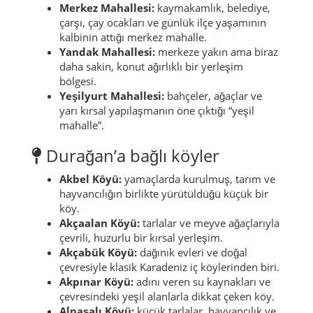
Merkez Mahallesi:
kaymakamlık, belediye,
çarşı, çay ocakları ve günlük ilçe yaşamının
kalbinin attığı merkez mahalle.
Yandak Mahallesi:
merkeze yakın ama biraz
daha sakin, konut ağırlıklı bir yerleşim
bölgesi.
Yeşilyurt Mahallesi:
bahçeler, ağaçlar ve
yarı kırsal yapılaşmanın öne çıktığı “yeşil
mahalle”.
Durağan’a bağlı köyler
Akbel Köyü:
yamaçlarda kurulmuş, tarım ve
hayvancılığın birlikte yürütüldüğü küçük bir
köy.
Akçaalan Köyü:
tarlalar ve meyve ağaçlarıyla
çevrili, huzurlu bir kırsal yerleşim.
Akçabük Köyü:
dağınık evleri ve doğal
çevresiyle klasik Karadeniz iç köylerinden biri.
Akpınar Köyü:
adını veren su kaynakları ve
çevresindeki yeşil alanlarla dikkat çeken köy.
Alpaşalı Köyü:
küçük tarlalar, hayvancılık ve