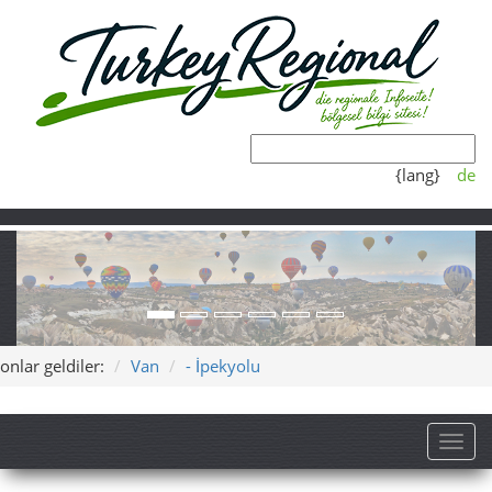
{lang}
de
onlar geldiler:
Van
- İpekyolu
Toggl