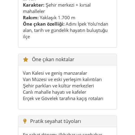
Karakter:
Şehir merkezi + kırsal
mahalleler
Rakım:
Yaklaşık 1.700 m
Öne çıkan özelliği:
Adını İpek Yolu’ndan
alan, tarih ve gündelik hayatın buluştuğu
ilçe
Öne çıkan noktalar
Van Kalesi ve geniş manzaralar
Van Müzesi ve eski yerleşim kalıntıları
Şehir parkları ve kültür merkezleri
Canlı mahalle hayatı ve kafeler
Erçek ve Gövelek tarafına kaçış rotaları
Pratik seyahat tüyoları
En rahat dönem: ilkbahar ve sonbahar