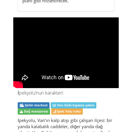
planı gibi hissettirecek.
İpekyolu’nun karakteri
Şehir merkezi
Van Gölü kıyısına yakın
Dağ manzarası
İpek Yolu ruhu
İpekyolu, Van’ın kalp atışı gibi çalışan ilçesi: bir
yanda kalabalık caddeler, diğer yanda dağ