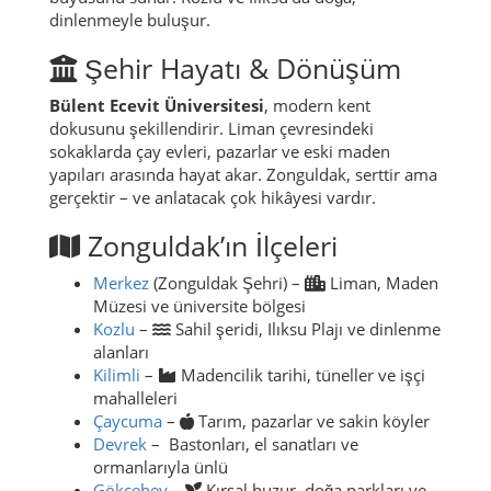
dinlenmeyle buluşur.
Şehir Hayatı & Dönüşüm
Bülent Ecevit Üniversitesi
, modern kent
dokusunu şekillendirir. Liman çevresindeki
sokaklarda çay evleri, pazarlar ve eski maden
yapıları arasında hayat akar. Zonguldak, serttir ama
gerçektir – ve anlatacak çok hikâyesi vardır.
Zonguldak’ın İlçeleri
Merkez
(Zonguldak Şehri) –
Liman, Maden
Müzesi ve üniversite bölgesi
Kozlu
–
Sahil şeridi, Ilıksu Plajı ve dinlenme
alanları
Kilimli
–
Madencilik tarihi, tüneller ve işçi
mahalleleri
Çaycuma
–
Tarım, pazarlar ve sakin köyler
Devrek
–
Bastonları, el sanatları ve
ormanlarıyla ünlü
Gökçebey
–
Kırsal huzur, doğa parkları ve