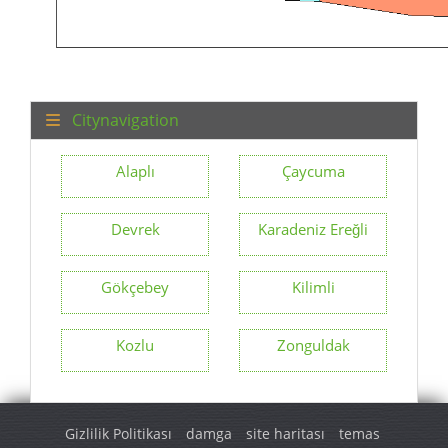
Citynavigation
Alaplı
Çaycuma
Devrek
Karadeniz Ereğli
Gökçebey
Kilimli
Kozlu
Zonguldak
Gizlilik Politikası
damga
site haritası
temas