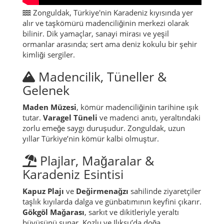
Zonguldak, Türkiye'nin Karadeniz kıyısında yer
alır ve taşkömürü madenciliğinin merkezi olarak
bilinir. Dik yamaçlar, sanayi mirası ve yeşil
ormanlar arasında; sert ama deniz kokulu bir şehir
kimliği sergiler.
Madencilik, Tüneller &
Gelenek
Maden Müzesi
, kömür madenciliğinin tarihine ışık
tutar.
Varagel Tüneli
ve madenci anıtı, yeraltındaki
zorlu emeğe saygı duruşudur. Zonguldak, uzun
yıllar Türkiye’nin kömür kalbi olmuştur.
Plajlar, Mağaralar &
Karadeniz Esintisi
Kapuz Plajı
ve
Değirmenağzı
sahilinde ziyaretçiler
taşlık kıyılarda dalga ve günbatımının keyfini çıkarır.
Gökgöl Mağarası
, sarkıt ve dikitleriyle yeraltı
büyüsünü sunar. Kozlu ve Ilıksu’da doğa,