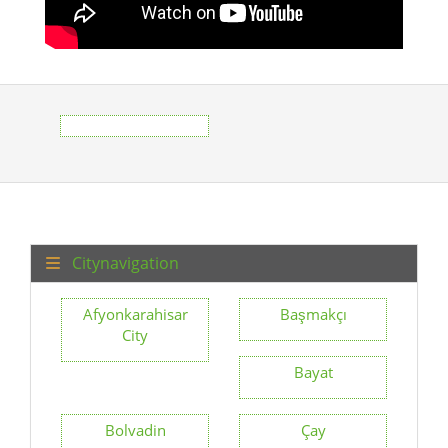
Citynavigation
Afyonkarahisar
Başmakçı
City
Bayat
Bolvadin
Çay