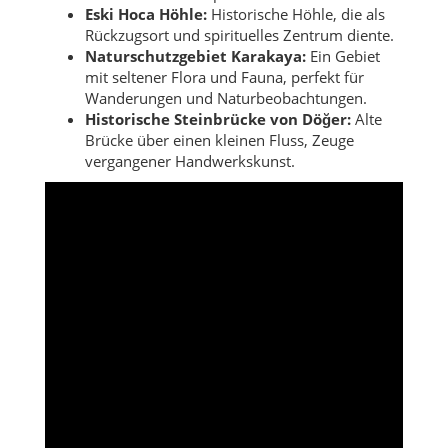
Eski Hoca Höhle:
Historische Höhle, die als
Rückzugsort und spirituelles Zentrum diente.
Naturschutzgebiet Karakaya:
Ein Gebiet
mit seltener Flora und Fauna, perfekt für
Wanderungen und Naturbeobachtungen.
Historische Steinbrücke von Döğer:
Alte
Brücke über einen kleinen Fluss, Zeuge
vergangener Handwerkskunst.