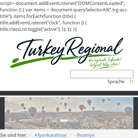
script> document.addEventListener("DOMContentLoaded",
function () { var items = document.querySelectorAll(".trg-acc-
title"); items.forEach(function (title) {
title.addEventListener("click", function () {
title.classList.toggle("active"); }); }); });
Sprache
Tr
Sie sind hier:
Afyonkarahisar
- İhsaniye