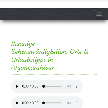
Toggl
İhsaniye -
Sehenswürdigkeiten, Orte &
Urlaubstipps in
Afyonkarahisar