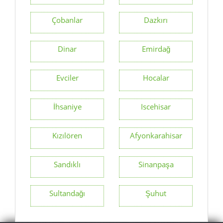
Çobanlar
Dazkırı
Dinar
Emirdağ
Evciler
Hocalar
İhsaniye
Iscehisar
Kızılören
Afyonkarahisar
Sandıklı
Sinanpaşa
Sultandağı
Şuhut