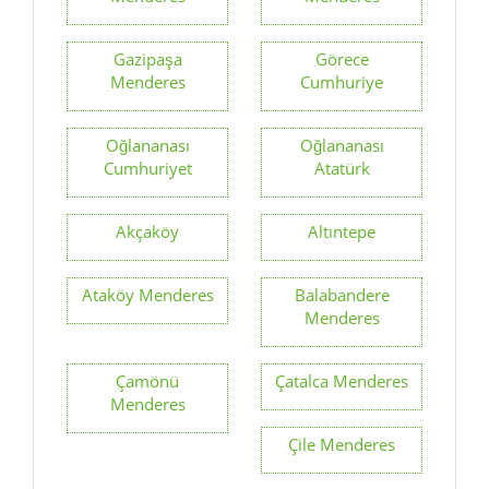
Gazipaşa
Görece
Menderes
Cumhuriye
Oğlananası
Oğlananası
Cumhuriyet
Atatürk
Akçaköy
Altıntepe
Ataköy Menderes
Balabandere
Menderes
Çamönü
Çatalca Menderes
Menderes
Çile Menderes