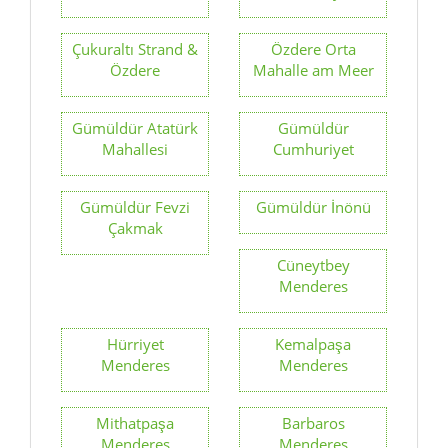
Çukuraltı Strand &
Özdere Orta
Özdere
Mahalle am Meer
Gümüldür Atatürk
Gümüldür
Mahallesi
Cumhuriyet
Gümüldür Fevzi
Gümüldür İnönü
Çakmak
Cüneytbey
Menderes
Hürriyet
Kemalpaşa
Menderes
Menderes
Mithatpaşa
Barbaros
Menderes
Menderes