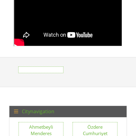
Citynavigation
Ahmetbeyli
Özdere
Menderes
Cumhuriyet