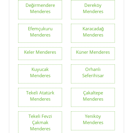
Değirmendere
Dereköy
Menderes
Menderes
Efemçukuru
Karacadağ
Menderes
Menderes
Keler Menderes
Küner Menderes
Kuyucak
Orhanlı
Menderes
Seferihisar
Tekeli Atatürk
Çakaltepe
Menderes
Menderes
Tekeli Fevzi
Yeniköy
Çakmak
Menderes
Menderes