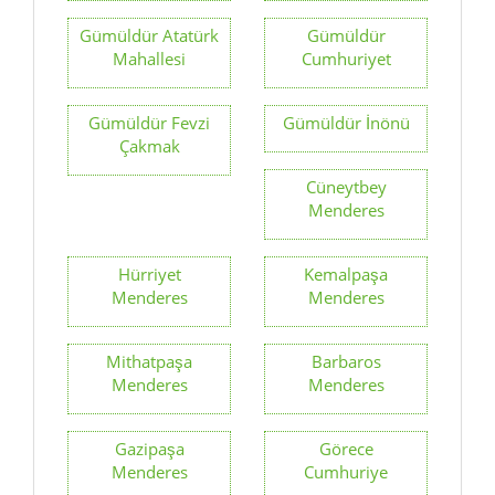
Gümüldür Atatürk
Gümüldür
Mahallesi
Cumhuriyet
Gümüldür Fevzi
Gümüldür İnönü
Çakmak
Cüneytbey
Menderes
Hürriyet
Kemalpaşa
Menderes
Menderes
Mithatpaşa
Barbaros
Menderes
Menderes
Gazipaşa
Görece
Menderes
Cumhuriye