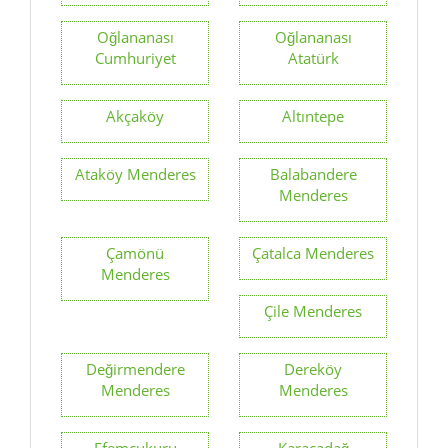
Oğlananası
Oğlananası
Cumhuriyet
Atatürk
Akçaköy
Altıntepe
Ataköy Menderes
Balabandere
Menderes
Çamönü
Çatalca Menderes
Menderes
Çile Menderes
Değirmendere
Dereköy
Menderes
Menderes
Efemçukuru
Karacadağ