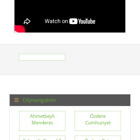
Citynavigation
Ahmetbeyli
Özdere
Menderes
Cumhuriyet