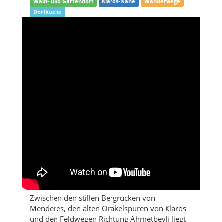
Wald- und Gartendorf
Klaros-Nähe
Wanderwege
Dorfküche
Zwischen den stillen Bergrücken von
Menderes, den alten Orakelspuren von Klaros
und den Feldwegen Richtung Ahmetbeyli liegt