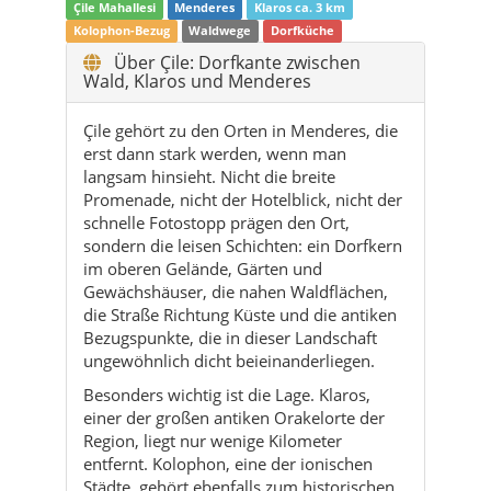
Çile Mahallesi
Menderes
Klaros ca. 3 km
Kolophon-Bezug
Waldwege
Dorfküche
Über Çile: Dorfkante zwischen
Wald, Klaros und Menderes
Çile gehört zu den Orten in Menderes, die
erst dann stark werden, wenn man
langsam hinsieht. Nicht die breite
Promenade, nicht der Hotelblick, nicht der
schnelle Fotostopp prägen den Ort,
sondern die leisen Schichten: ein Dorfkern
im oberen Gelände, Gärten und
Gewächshäuser, die nahen Waldflächen,
die Straße Richtung Küste und die antiken
Bezugspunkte, die in dieser Landschaft
ungewöhnlich dicht beieinanderliegen.
Besonders wichtig ist die Lage. Klaros,
einer der großen antiken Orakelorte der
Region, liegt nur wenige Kilometer
entfernt. Kolophon, eine der ionischen
Städte, gehört ebenfalls zum historischen