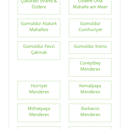
Çukuraltı Strand &
Özdere Orta
Özdere
Mahalle am Meer
Gümüldür Atatürk
Gümüldür
Mahallesi
Cumhuriyet
Gümüldür Fevzi
Gümüldür İnönü
Çakmak
Cüneytbey
Menderes
Hürriyet
Kemalpaşa
Menderes
Menderes
Mithatpaşa
Barbaros
Menderes
Menderes