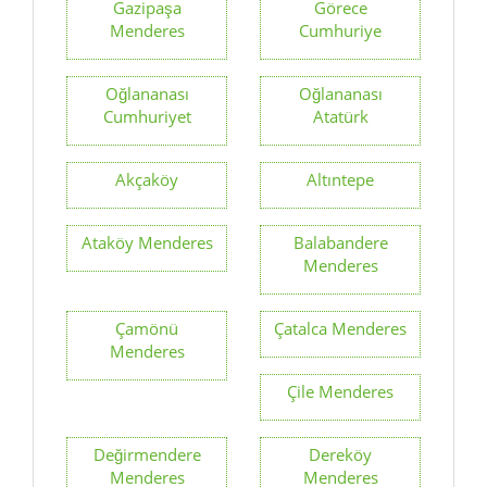
Gazipaşa
Görece
Menderes
Cumhuriye
Oğlananası
Oğlananası
Cumhuriyet
Atatürk
Akçaköy
Altıntepe
Ataköy Menderes
Balabandere
Menderes
Çamönü
Çatalca Menderes
Menderes
Çile Menderes
Değirmendere
Dereköy
Menderes
Menderes