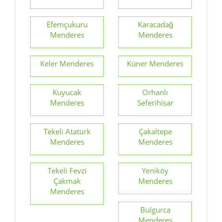
Efemçukuru
Karacadağ
Menderes
Menderes
Keler Menderes
Küner Menderes
Kuyucak
Orhanlı
Menderes
Seferihisar
Tekeli Atatürk
Çakaltepe
Menderes
Menderes
Tekeli Fevzi
Yeniköy
Çakmak
Menderes
Menderes
Bulgurca
Menderes