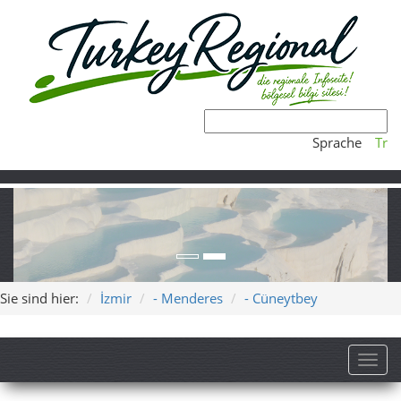
Sprache
Tr
Sie sind hier:
İzmir
- Menderes
- Cüneytbey
Toggl