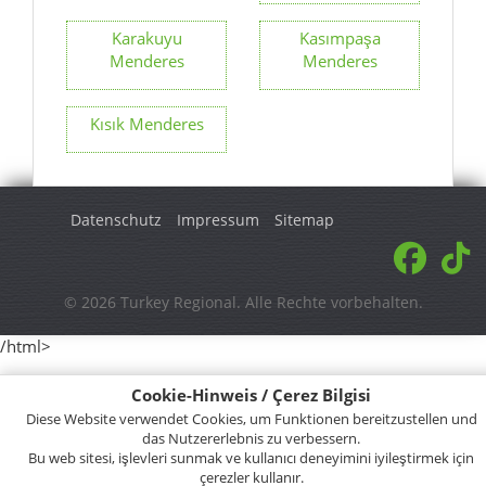
Karakuyu
Kasımpaşa
Menderes
Menderes
Kısık Menderes
Datenschutz
Impressum
Sitemap
© 2026 Turkey Regional. Alle Rechte vorbehalten.
/html>
Cookie-Hinweis / Çerez Bilgisi
Diese Website verwendet Cookies, um Funktionen bereitzustellen und
das Nutzererlebnis zu verbessern.
Bu web sitesi, işlevleri sunmak ve kullanıcı deneyimini iyileştirmek için
çerezler kullanır.