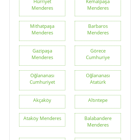
Hürriyet
Kemalpaşa
Menderes
Menderes
Mithatpaşa
Barbaros
Menderes
Menderes
Gazipaşa
Görece
Menderes
Cumhuriye
Oğlananası
Oğlananası
Cumhuriyet
Atatürk
Akçaköy
Altıntepe
Ataköy Menderes
Balabandere
Menderes