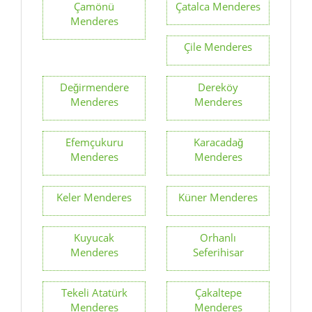
Çamönü
Çatalca Menderes
Menderes
Çile Menderes
Değirmendere
Dereköy
Menderes
Menderes
Efemçukuru
Karacadağ
Menderes
Menderes
Keler Menderes
Küner Menderes
Kuyucak
Orhanlı
Menderes
Seferihisar
Tekeli Atatürk
Çakaltepe
Menderes
Menderes