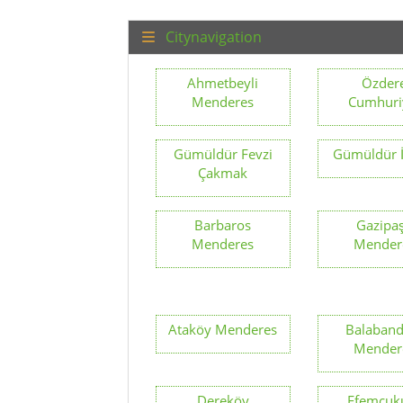
Ataköy Menderes
Balaband
Mender
Dereköy
Efemçuk
Menderes
Mender
Orhanlı
Tekeli Ata
Seferihisar
Mender
Sancaklı
Develi Men
Menderes