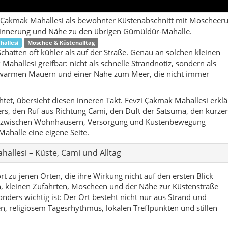
llesi – Küste, Cami und Alltag
 zu jenen Orten, die ihre Wirkung nicht auf den ersten Blick
, kleinen Zufahrten, Moscheen und der Nähe zur Küstenstraße
onders wichtig ist: Der Ort besteht nicht nur aus Strand und
religiösem Tagesrhythmus, lokalen Treffpunkten und stillen
die Mahalle spürbar. Am Morgen stehen Tee, Brot, kurze Wege
rund. Mittags sammelt sich Hitze auf Asphalt und Stein. Gegen
e Wind schiebt sich durch die Straßen, und die Satsuma-Noten
 hervor. In solchen Momenten zeigt sich Fevzi Çakmak Mahallesi
 Schicht von Gümüldür, die man erlaufen muss.
 weil er Gümüldür genauer macht. Wer nur nach Strand sucht,
est, findet Zusammenhang: Cami, Wohnstraße, Garten,
verkehr, Ruhezeiten und die Nähe zu weiteren Gümüldür-
lokaler Anker gebaut – für Menschen, die mehr wissen wollen als
chnitts.
rdnung