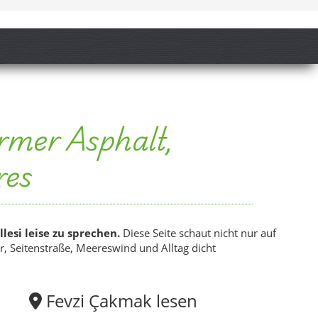
si leise zu sprechen.
Diese Seite schaut nicht nur auf
 Seitenstraße, Meereswind und Alltag dicht
Fevzi Çakmak lesen
Diese Mahalle zeigt Gümüldür nicht als bloßen
Badeort, sondern als bewohnten Küstenraum mit
Moschee, Wegen, Satsuma-Duft und lokaler
Orientierung.
Küstennah
Satsuma-Ort
Menderes
Cami & Alltag