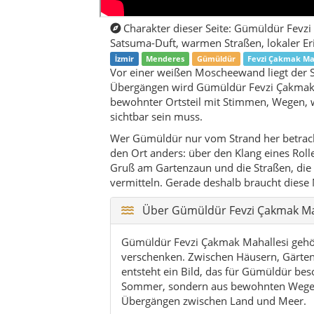
Über Gümüldür Fevzi Çakmak Maha
Gümüldür Fevzi Çakmak Mahallesi gehört
verschenken. Zwischen Häusern, Gärten
entsteht ein Bild, das für Gümüldür bes
Sommer, sondern aus bewohnten Wegen, 
Übergängen zwischen Land und Meer.
Im Verlauf eines Tages verändert sich 
und erste Fahrzeuggeräusche im Vorderg
Abend wird die Luft weicher, der salzig
aus den Gartenbereichen treten stärker
nicht als laute Attraktion, sondern als
Für Besucher ist dieser Blick wertvoll,
findet Wasser. Wer aber die Mahalle li
Versorgung, Muhtarlık-Struktur, Saison
Bereichen. Diese Seite ist deshalb als 
bloß den Namen des nächsten Küstenabs
Name, Erinnerung und lokale O