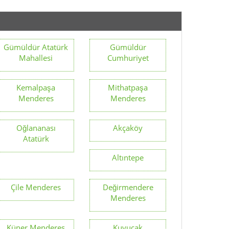
Altıntepe
Çile Menderes
Değirmendere
Menderes
Küner Menderes
Kuyucak
Menderes
Yeniköy Menderes
Bulgurca
Menderes
Çileme Menderes
Şaşal Menderes
Görece Ata
Karakuyu
Menderes
Menderes