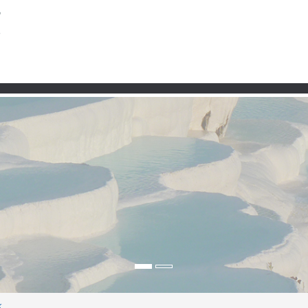
k
Partner
Çakmak Mahallesi – wa
Küstenalltag bei Mende