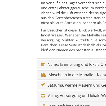
Moscheen in der Mahalle – Klan
Satsuma, warme Mauern und Ger
Alltag, Versorgung und lokale W
Lage, Anfahrt und Karte
Hidden Gems – kleine Spuren stat
Sicherheit & praktische Hinweise
Ein kleiner Blick ins Herz des So
FAQ zu Gümüldür Fevzi Çakmak M
Gümüldür-Mahalle im 
Direkt vor dem letzten Video steht die l
zusammen den bewohnten Küstenraum südl