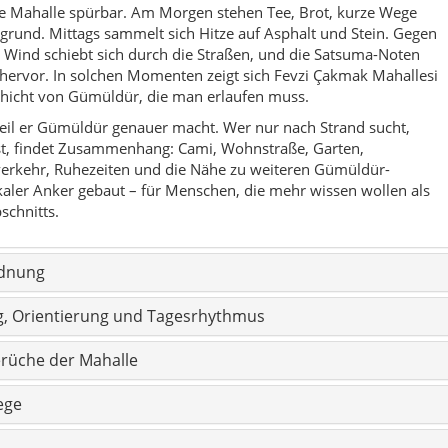
g, Orientierung und Tagesrhythmus
üche der Mahalle
ege
t lauter Kulissen
ngs
ahallesi
Überblick
okale Einordnung: Gümüldür besteht aus mehreren Mahalle, die
ich von İzmir bilden.