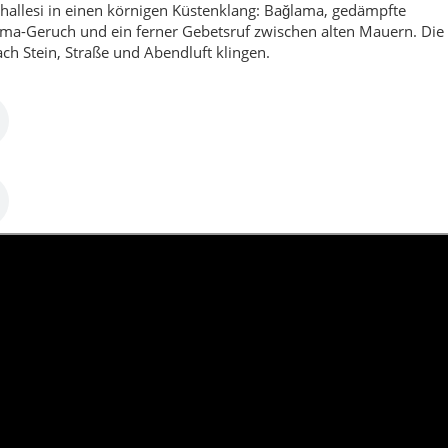
i Çakmak Mahallesi als bewohnter Küstenabschnitt mit Moscheeru
rinnerung und Nähe zu den übrigen Gümüldür-Mahalle.
hallesi
Moschee & Küstenalltag
hatten oft kühler als auf der Straße. Genau an solchen kleinen
allesi greifbar: nicht als schnelle Strandnotiz, sondern als
 warmen Mauern und einer Nähe zum Meer, die nicht immer
et, übersieht diesen inneren Takt. Fevzi Çakmak Mahallesi erklä
ers, den Ruf aus Richtung Cami, den Duft der Satsuma, den kurze
e zwischen Wohnhäusern, Versorgung und Küstenbewegung
Mahalle eine eigene Seite.