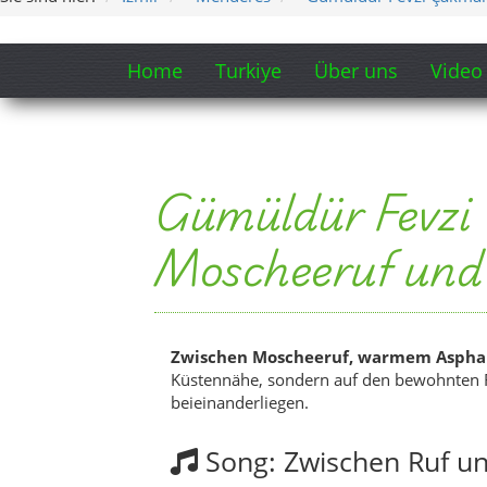
Zwischen Moscheeruf, warmem Asphalt
Küstennähe, sondern auf den bewohnten R
beieinanderliegen.
Song: Zwischen Ruf u
Der Song legt Gümüldür Fevzi Çakmak Mah
Percussion, eine leicht raue Stimme, Sat
Atmosphäre soll nicht glänzen, sondern na
Version 1 – 4:59
Version 2 – 5:26