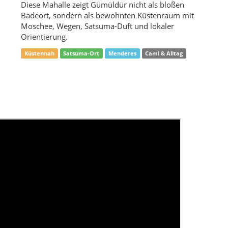
f,
Charakter
Fevzi Çakmak Mahallesi wirkt über warme Straßen,
Cami-Klang, Satsuma-Luft und bewohnte Übergänge
zwischen Küste und Alltag. Die Stärke liegt in
kleinen Beobachtungen.
Beste Zeit
Früher Morgen und später Abend sind ideal. Dann
rt
liegt weniger Hitze auf dem Asphalt, und Licht,
n
Schatten sowie Geräusche werden deutlicher.
Vor Ort beachten
Auf Nebenwegen können lose Steine, schmale