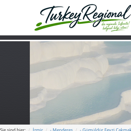
Sie sind hier:
İzmir
- Menderes
- Gümüldür Fevzi Çakma
Home
Turkiye
Über uns
Video
Gümüldür Fevzi 
Moscheeruf und 