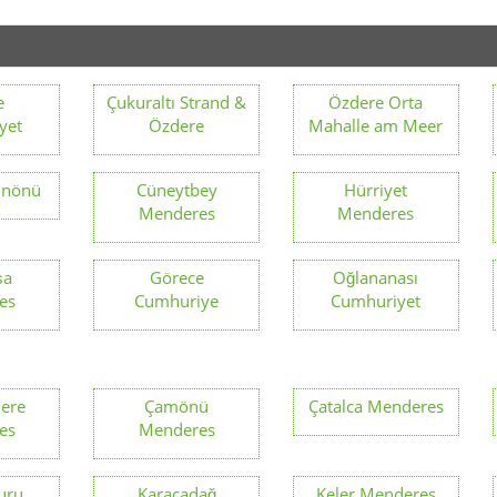
ere
Çamönü
Çatalca Menderes
es
Menderes
uru
Karacadağ
Keler Menderes
es
Menderes
türk
Çakaltepe
Tekeli Fevzi
es
Menderes
Çakmak
Menderes
deres
Gölcükler
Gölova Menderes
Menderes