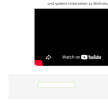
Citynavigation
Ahmetbeyli
Özder
Menderes
Cumhuri
Gümüldür Fevzi
Gümüldür 
Çakmak
Barbaros
Gazipa
Menderes
Mender