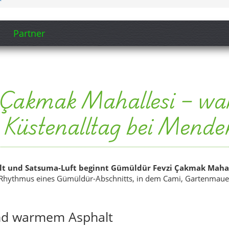
 und Satsuma-Luft beginnt Gümüldür Fevzi Çakmak Mahalle
hythmus eines Gümüldür-Abschnitts, in dem Cami, Gartenmauer,
nd warmem Asphalt
allesi in einen körnigen Küstenklang: Bağlama, gedämpfte
suma-Geruch und ein ferner Gebetsruf zwischen alten Mauern. Die
ch Stein, Straße und Abendluft klingen.