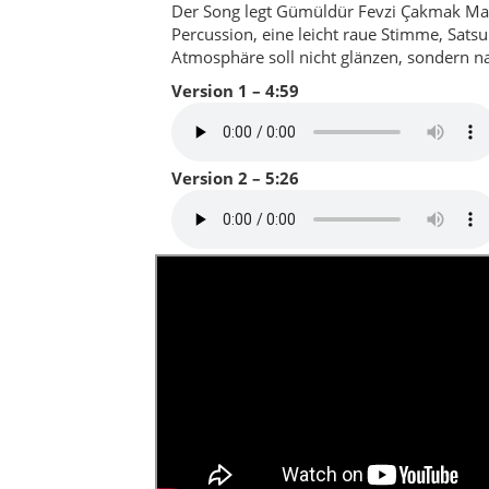
Charakter dieser Seite: Gümüldür Fevz
Satsuma-Duft, warmen Straßen, lokaler E
İzmir
Menderes
Gümüldür
Fevzi Çakmak Ma
Vor einer weißen Moscheewand liegt der Sc
Übergängen wird Gümüldür Fevzi Çakmak Mah
bewohnter Ortsteil mit Stimmen, Wegen,
sichtbar sein muss.
Wer Gümüldür nur vom Strand her betracht
den Ort anders: über den Klang eines Roll
Gruß am Gartenzaun und die Straßen, di
vermitteln. Gerade deshalb braucht diese 