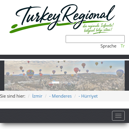
Sprache
Tr
Sie sind hier:
İzmir
- Menderes
- Hürriyet
Toggl