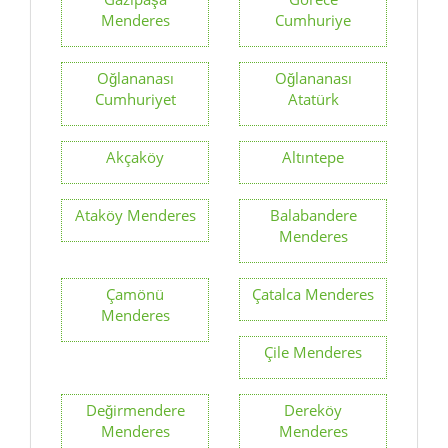
Menderes
Cumhuriye
Oğlananası
Oğlananası
Cumhuriyet
Atatürk
Akçaköy
Altıntepe
Ataköy Menderes
Balabandere
Menderes
Çamönü
Çatalca Menderes
Menderes
Çile Menderes
Değirmendere
Dereköy
Menderes
Menderes