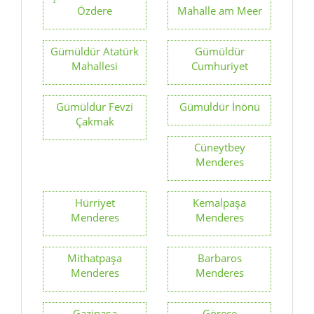
Özdere
Mahalle am Meer
Gümüldür Atatürk
Gümüldür
Mahallesi
Cumhuriyet
Gümüldür Fevzi
Gümüldür İnönü
Çakmak
Cüneytbey
Menderes
Hürriyet
Kemalpaşa
Menderes
Menderes
Mithatpaşa
Barbaros
Menderes
Menderes
Gazipaşa
Görece