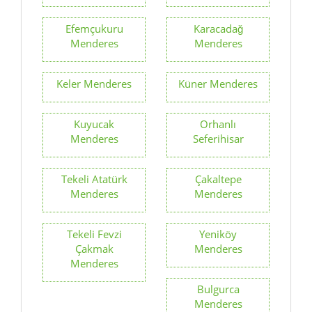
Efemçukuru
Karacadağ
Menderes
Menderes
Keler Menderes
Küner Menderes
Kuyucak
Orhanlı
Menderes
Seferihisar
Tekeli Atatürk
Çakaltepe
Menderes
Menderes
Tekeli Fevzi
Yeniköy
Çakmak
Menderes
Menderes
Bulgurca
Menderes