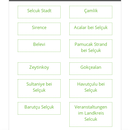
Selcuk Stadt
Çamlik
Sirence
Acalar bei Selçuk
Belevi
Pamucak Strand
bei Selçuk
Zeytinköy
Gökçealan
Sultaniye bei
Havutçulu bei
Selçuk
Selçuk
Barutçu Selçuk
Veranstaltungen
im Landkreis
Selcuk