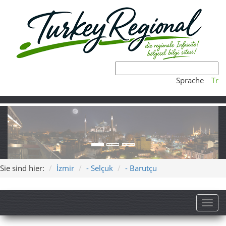
Sprache
Tr
Sie sind hier:
İzmir
- Selçuk
- Barutçu
Toggl