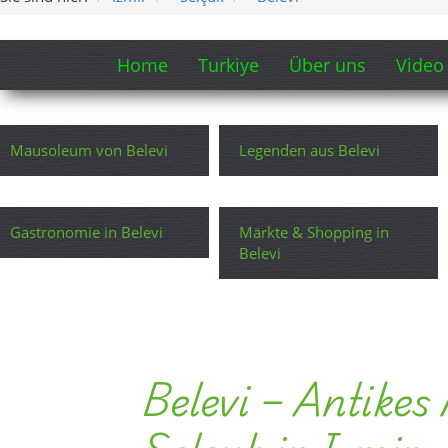
Home
Turkiye
Über uns
Video
Mausoleum von Belevi
Legenden aus Belevi
Gastronomie in Belevi
Märkte & Shopping in
Belevi
Belevi – Antikes