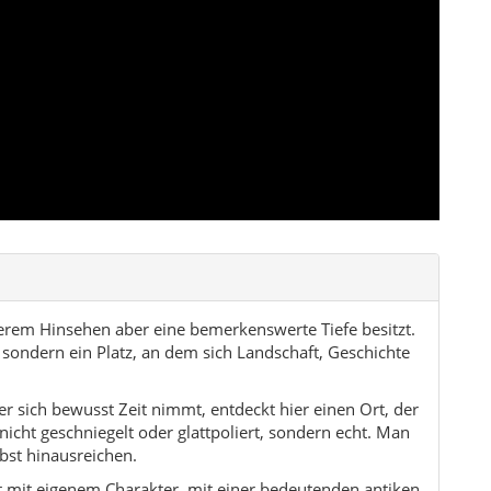
auerem Hinsehen aber eine bemerkenswerte Tiefe besitzt.
, sondern ein Platz, an dem sich Landschaft, Geschichte
Wer sich bewusst Zeit nimmt, entdeckt hier einen Ort, der
cht geschniegelt oder glattpoliert, sondern echt. Man
bst hinausreichen.
Ort mit eigenem Charakter, mit einer bedeutenden antiken