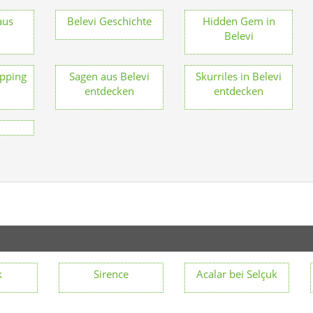
aus
Belevi Geschichte
Hidden Gem in
Belevi
pping
Sagen aus Belevi
Skurriles in Belevi
i
entdecken
entdecken
k
Sirence
Acalar bei Selçuk