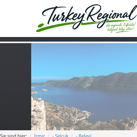
Sie sind hier:
İzmir
- Selçuk
- Belevi