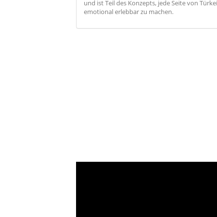
und ist Teil des Konzepts, jede Seite von Türk
emotional erlebbar zu machen.