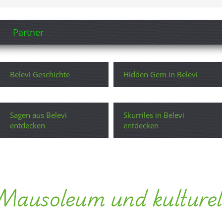
Partner
Belevi Geschichte
Hidden Gem in Belevi
Sagen aus Belevi
Skurriles in Belevi
entdecken
entdecken
 Mausoleum und kulturel