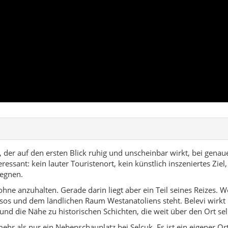
, der auf den ersten Blick ruhig und unscheinbar wirkt, bei gen
ssant: kein lauter Touristenort, kein künstlich inszeniertes Ziel
gegnen.
ohne anzuhalten. Gerade darin liegt aber ein Teil seines Reizes. 
s und dem ländlichen Raum Westanatoliens steht. Belevi wirkt ni
und die Nähe zu historischen Schichten, die weit über den Ort sel
 mehr als nur ein Nebenschauplatz bei Selçuk. Es ist ein eigener 