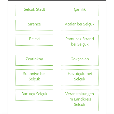
Selcuk Stadt
Çamlik
Sirence
Acalar bei Selçuk
Belevi
Pamucak Strand
bei Selçuk
Zeytinköy
Gökçealan
Sultaniye bei
Havutçulu bei
Selçuk
Selçuk
Barutçu Selçuk
Veranstaltungen
im Landkreis
Selcuk