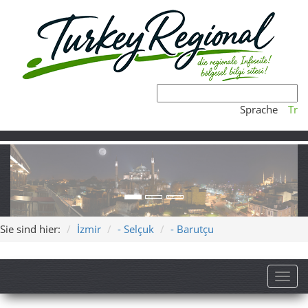
Sprache
Tr
Sie sind hier:
İzmir
- Selçuk
- Barutçu
Toggl