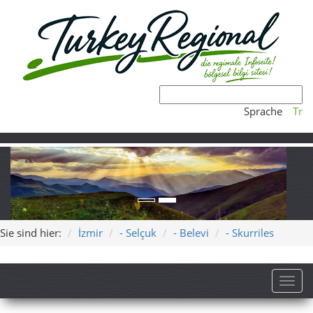
Sprache
Tr
Sie sind hier:
İzmir
- Selçuk
- Belevi
- Skurriles
Toggl
Skurriles in Belevi – rätselhafte