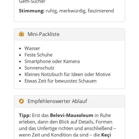
Mini-Packliste
Wasser
Feste Schuhe
Smartphone oder Kamera
Sonnenschutz
Kleines Notizbuch für Ideen oder Motive
Etwas Zeit für bewusstes Schauen
Empfehlenswerter Ablauf
Tipp:
Erst das
Belevi-Mausoleum
in Ruhe
erleben, dann den Blick auf Details, Formen
und das Unfertige richten und anschließend –
wenn Zeit und Kondition da sind – die
Keçi
Kalesi
als zweiten, atmosphärisch ganz
anderen Ort ergänzen.
So wird aus dem Thema „Skurriles in Belevi“
kein schneller Blick, sondern ein echter
Charakter-Ausflug.