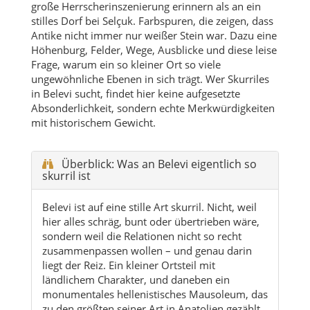
ungewöhnliche Ebenen in sich trägt. Wer Skurriles
in Belevi sucht, findet hier keine aufgesetzte
Absonderlichkeit, sondern echte Merkwürdigkeiten
mit historischem Gewicht.
Überblick: Was an Belevi eigentlich so
skurril ist
Belevi ist auf eine stille Art skurril. Nicht, weil
hier alles schräg, bunt oder übertrieben wäre,
sondern weil die Relationen nicht so recht
zusammenpassen wollen – und genau darin
liegt der Reiz. Ein kleiner Ortsteil mit
ländlichem Charakter, und daneben ein
monumentales hellenistisches Mausoleum, das
zu den größten seiner Art in Anatolien gezählt
wird. Eine eher unscheinbare Umgebung, und
doch tauchen plötzlich königliche Symbolik,
Löwen-Greifen, steinerne Vasen,
Bemalungsspuren und offene
Forschungsfragen auf.