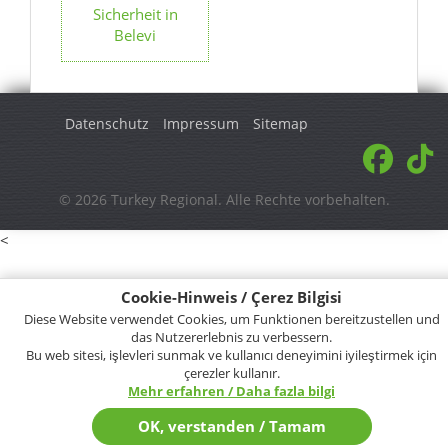
Sicherheit in
Belevi
Datenschutz
Impressum
Sitemap
© 2026 Turkey Regional. Alle Rechte vorbehalten.
<
Cookie-Hinweis / Çerez Bilgisi
Diese Website verwendet Cookies, um Funktionen bereitzustellen und
das Nutzererlebnis zu verbessern.
Bu web sitesi, işlevleri sunmak ve kullanıcı deneyimini iyileştirmek için
çerezler kullanır.
Mehr erfahren / Daha fazla bilgi
OK, verstanden / Tamam