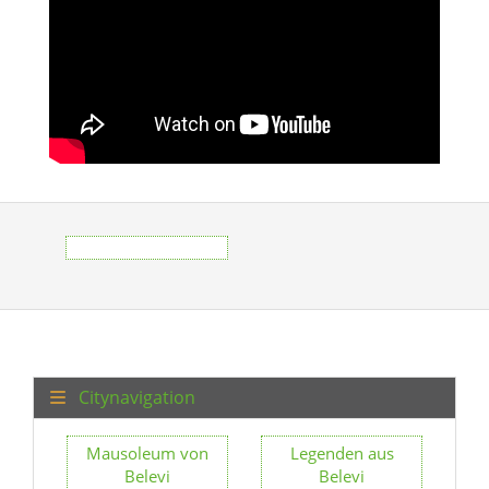
Citynavigation
Mausoleum von
Legenden aus
Belevi
Belevi