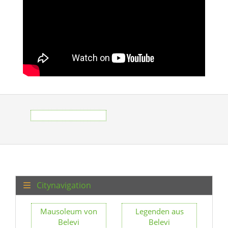
Citynavigation
Mausoleum von
Legenden aus
Belevi
Belevi