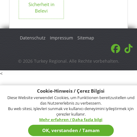
Sicherheit in
Belevi
Datenschutz
Impressum
Sitemap
© 2026 Turkey Regional. Alle Rechte vorbehalten.
<
Cookie-Hinweis / Çerez Bilgisi
Diese Website verwendet Cookies, um Funktionen bereitzustellen und
das Nutzererlebnis zu verbessern.
Bu web sitesi, işlevleri sunmak ve kullanıcı deneyimini iyileştirmek için
çerezler kullanır.
Mehr erfahren / Daha fazla bilgi
OK, verstanden / Tamam