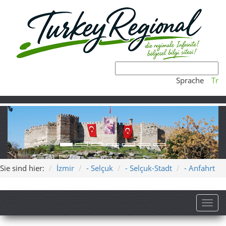
Sprache
Tr
Sie sind hier:
İzmir
- Selçuk
- Selçuk-Stadt
- Anfahrt
Toggl