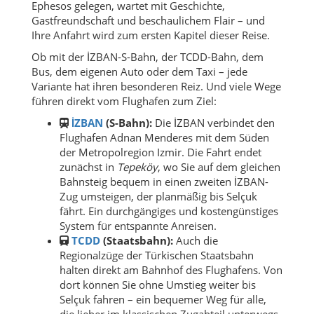
Ephesos gelegen, wartet mit Geschichte,
Gastfreundschaft und beschaulichem Flair – und
Ihre Anfahrt wird zum ersten Kapitel dieser Reise.
Ob mit der İZBAN-S-Bahn, der TCDD-Bahn, dem
Bus, dem eigenen Auto oder dem Taxi – jede
Variante hat ihren besonderen Reiz. Und viele Wege
führen direkt vom Flughafen zum Ziel:
İZBAN
(S-Bahn):
Die İZBAN verbindet den
Flughafen Adnan Menderes mit dem Süden
der Metropolregion Izmir. Die Fahrt endet
zunächst in
Tepeköy
, wo Sie auf dem gleichen
Bahnsteig bequem in einen zweiten İZBAN-
Zug umsteigen, der planmäßig bis Selçuk
fährt. Ein durchgängiges und kostengünstiges
System für entspannte Anreisen.
TCDD
(Staatsbahn):
Auch die
Regionalzüge der Türkischen Staatsbahn
halten direkt am Bahnhof des Flughafens. Von
dort können Sie ohne Umstieg weiter bis
Selçuk fahren – ein bequemer Weg für alle,
die lieber im klassischen Zugabteil unterwegs