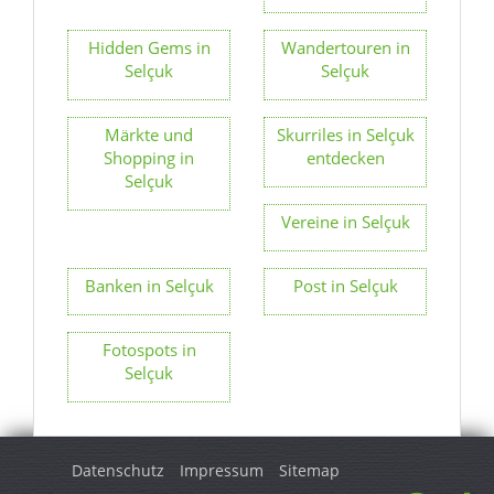
Hidden Gems in
Wandertouren in
Selçuk
Selçuk
Märkte und
Skurriles in Selçuk
Shopping in
entdecken
Selçuk
Vereine in Selçuk
Banken in Selçuk
Post in Selçuk
Fotospots in
Selçuk
Datenschutz
Impressum
Sitemap