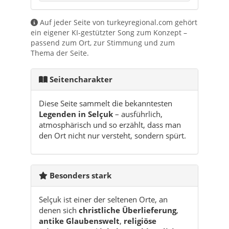
Seitencharakter
Diese Seite sammelt die bekanntesten
Legenden in Selçuk
– ausführlich,
atmosphärisch und so erzählt, dass man
den Ort nicht nur versteht, sondern spürt.
Besonders stark
Selçuk ist einer der seltenen Orte, an
denen sich
christliche Überlieferung
,
antike Glaubenswelt
,
religiöse
Erinnerung
und
lokale Erzähltradition
so eng überlagern.
Atmosphäre vor Ort