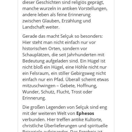
Gerade das macht Selçuk so besonders:
Hier steht man nicht einfach nur vor
historischen Orten, sondern vor
Schauplätzen, die seit Jahrhunderten mit
Bedeutung aufgeladen sind. Ein Hügel ist
nicht bloß ein Hügel, eine Höhle nicht nur
ein Felsraum, ein stiller Gebirgsweg nicht
einfach nur ein Pfad. Überall scheint etwas
mitzuschwingen – Gebete, Hoffnung,
Wunder, Schutz, Flucht, Trost oder
Erinnerung.
Die großen Legenden von Selçuk sind eng
mit der weiteren Welt von
Ephesos
verbunden. Hier treffen antike Kultorte,
christliche Überlieferungen und spirituelle
Reiseziele aufeinander. Das Ergebnis ist
eine Gegend, in der selbst nüchterne
Besucher oft spüren, dass manche Orte
mehr erzählen, als man auf den ersten
Blick sieht.