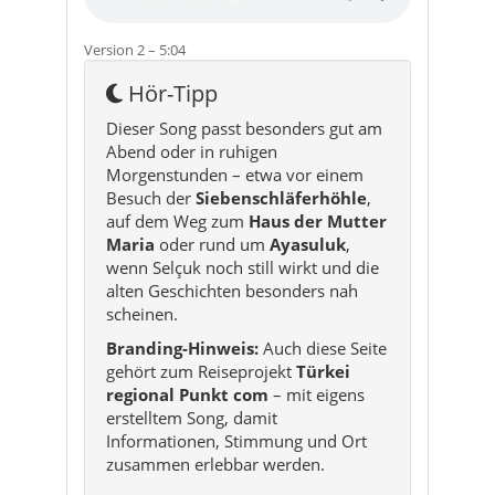
Dieser Song passt besonders gut am
Abend oder in ruhigen
Morgenstunden – etwa vor einem
Besuch der
Siebenschläferhöhle
,
auf dem Weg zum
Haus der Mutter
Maria
oder rund um
Ayasuluk
,
wenn Selçuk noch still wirkt und die
alten Geschichten besonders nah
scheinen.
Branding-Hinweis:
Auch diese Seite
gehört zum Reiseprojekt
Türkei
regional Punkt com
– mit eigens
erstelltem Song, damit
Informationen, Stimmung und Ort
zusammen erlebbar werden.
Auf jeder Seite von turkeyregional.com gehört
ein eigener KI-gestützter Song zum Konzept –
passend zum Ort, zur Stimmung und zum
Thema der Seite.