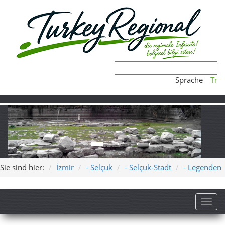
Sprache
Tr
Sie sind hier:
İzmir
- Selçuk
- Selçuk-Stadt
- Legenden
Toggl
Legenden in Selçuk