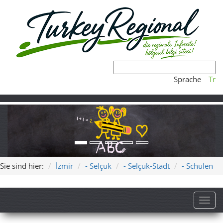
Sprache
Tr
Sie sind hier:
İzmir
- Selçuk
- Selçuk-Stadt
- Schulen
Toggl