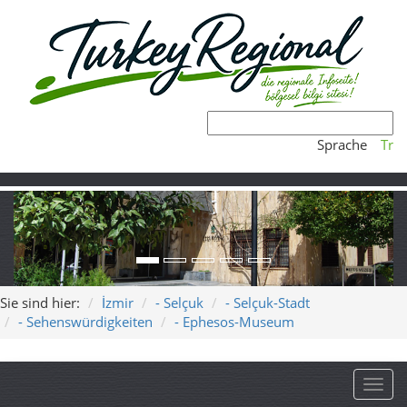
Sprache
Tr
Sie sind hier:
İzmir
- Selçuk
- Selçuk-Stadt
- Sehenswürdigkeiten
- Ephesos-Museum
Toggl