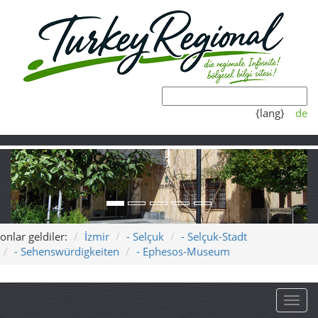
{lang}
de
onlar geldiler:
İzmir
- Selçuk
- Selçuk-Stadt
- Sehenswürdigkeiten
- Ephesos-Museum
Toggl