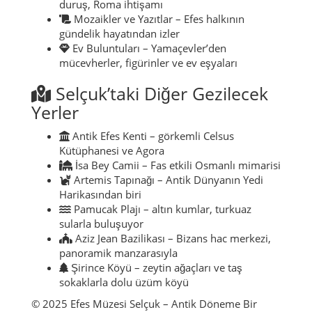
duruş, Roma ihtişamı
Mozaikler ve Yazıtlar – Efes halkının
gündelik hayatından izler
Ev Buluntuları – Yamaçevler’den
mücevherler, figürinler ve ev eşyaları
Selçuk’taki Diğer Gezilecek
Yerler
Antik Efes Kenti – görkemli Celsus
Kütüphanesi ve Agora
İsa Bey Camii – Fas etkili Osmanlı mimarisi
Artemis Tapınağı – Antik Dünyanın Yedi
Harikasından biri
Pamucak Plajı – altın kumlar, turkuaz
sularla buluşuyor
Aziz Jean Bazilikası – Bizans hac merkezi,
panoramik manzarasıyla
Şirince Köyü – zeytin ağaçları ve taş
sokaklarla dolu üzüm köyü
© 2025 Efes Müzesi Selçuk – Antik Döneme Bir