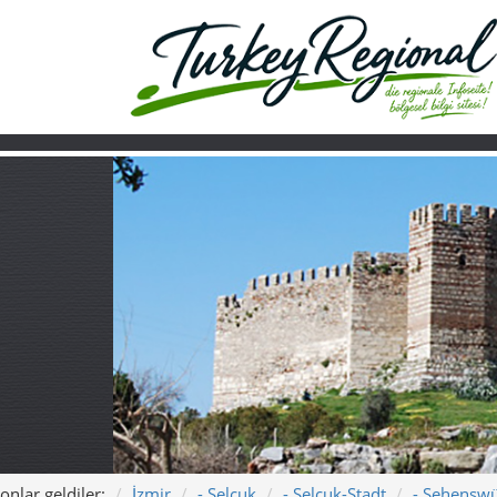
onlar geldiler:
İzmir
- Selçuk
- Selçuk-Stadt
- Sehenswü