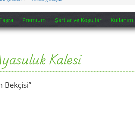
Taşra
Premium
Şartlar ve Koşullar
Kullanım 
Ayasuluk Kalesi
n Bekçisi”