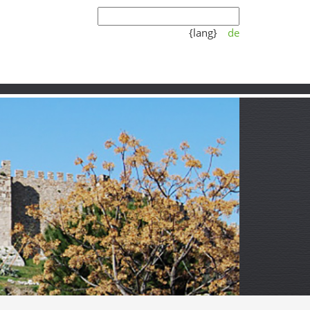
{lang}
de