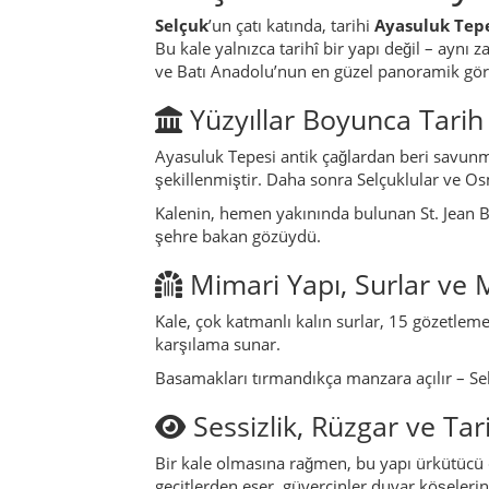
Selçuk
’un çatı katında, tarihi
Ayasuluk Tep
Bu kale yalnızca tarihî bir yapı değil – aynı
ve Batı Anadolu’nun en güzel panoramik gör
Yüzyıllar Boyunca Tari
Ayasuluk Tepesi antik çağlardan beri savun
şekillenmiştir. Daha sonra Selçuklular ve Osm
Kalenin, hemen yakınında bulunan St. Jean B
şehre bakan gözüydü.
Mimari Yapı, Surlar ve
Kale, çok katmanlı kalın surlar, 15 gözetleme 
karşılama sunar.
Basamakları tırmandıkça manzara açılır – Selç
Sessizlik, Rüzgar ve Tar
Bir kale olmasına rağmen, bu yapı ürkütücü d
geçitlerden eser, güvercinler duvar köşeleri