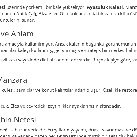
esi
üzerinde görkemli bir kale yükseliyor:
Ayasuluk Kalesi
. Manz
 zamanda Antik Çağ, Bizans ve Osmanlı arasında bir zaman köprüsüdü
üntülerini sunar.
h ve Anlam
ma amacıyla kullanılmıştır. Ancak kalenin bugünkü görünümünün 
anlılar kaleyi kullanmış, geliştirmiş ve stratejik bir merkez hâline
azilikası sayesinde dini bir önemi de vardır. Birçok kişiye göre
 Manzara
kulesi, sarnıçlar ve konut kalıntılarından oluşur. Özellikle restore 
uk, Efes ve çevredeki zeytinlikler ayaklarınızın altındadır.
ihin Nefesi
eğil – huzur vericidir. Yüzyılların yaşamı, duası, savunması ve d
nde yuva yapar – bazen her şeyin üstünde mistik bir sessizlik hâki