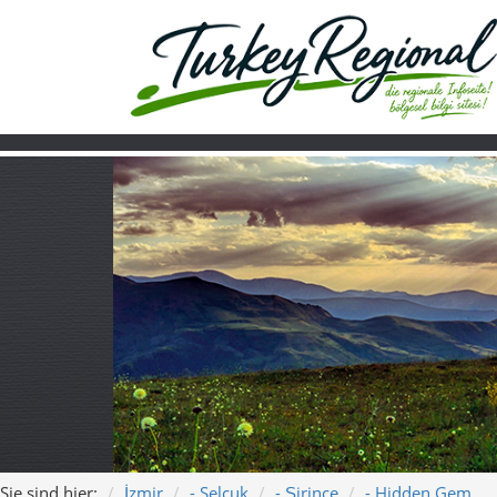
Sie sind hier:
İzmir
- Selçuk
- Şirince
- Hidden Gem