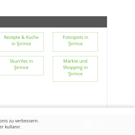
Rezepte & Küche
Fotospots in
in Şirince
Şirince
Skurriles in
Märkte und
Şirince
Shopping in
Şirince
bnis zu verbessern.
er kullanır.