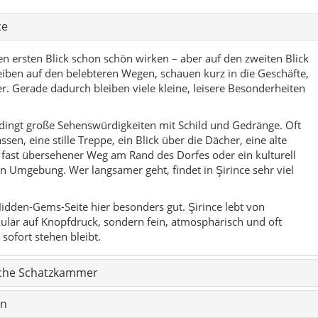
ce
den ersten Blick schon schön wirken – aber auf den zweiten Blick
eiben auf den belebteren Wegen, schauen kurz in die Geschäfte,
. Gerade dadurch bleiben viele kleine, leisere Besonderheiten
dingt große Sehenswürdigkeiten mit Schild und Gedränge. Oft
en, eine stille Treppe, ein Blick über die Dächer, eine alte
 fast übersehener Weg am Rand des Dorfes oder ein kulturell
n Umgebung. Wer langsamer geht, findet in Şirince sehr viel
idden-Gems-Seite hier besonders gut. Şirince lebt von
kulär auf Knopfdruck, sondern fein, atmosphärisch und oft
sofort stehen bleibt.
liche Schatzkammer
en