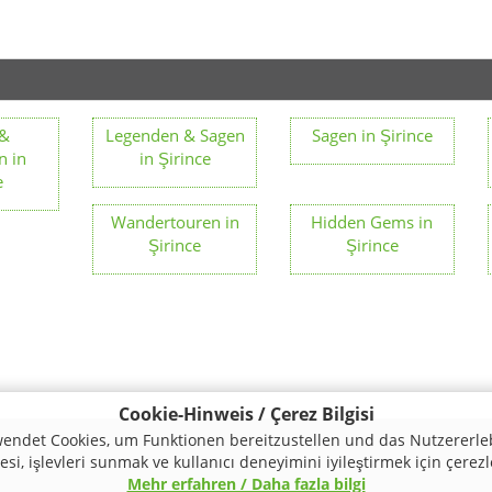
 &
Legenden & Sagen
Sagen in Şirince
n in
in Şirince
e
Wandertouren in
Hidden Gems in
Şirince
Şirince
Cookie-Hinweis / Çerez Bilgisi
endet Cookies, um Funktionen bereitzustellen und das Nutzererle
si, işlevleri sunmak ve kullanıcı deneyimini iyileştirmek için çerezl
Mehr erfahren / Daha fazla bilgi