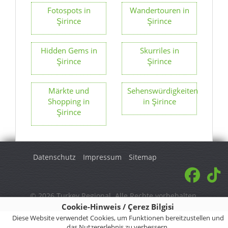
Fotospots in
Wandertouren in
Şirince
Şirince
Hidden Gems in
Skurriles in
Şirince
Şirince
Märkte und
Sehenswürdigkeiten
Shopping in
in Şirince
Şirince
Datenschutz
Impressum
Sitemap
© 2026 Turkey Regional. Alle Rechte vorbehalten.
Cookie-Hinweis / Çerez Bilgisi
Diese Website verwendet Cookies, um Funktionen bereitzustellen und
das Nutzererlebnis zu verbessern.