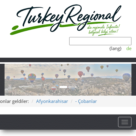
{lang}
de
onlar geldiler:
Afyonkarahisar
- Çobanlar
Toggl