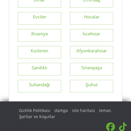
Evciler
Hocalar
İhsaniye
İscehisar
Kızılören
Afyonkarahisar
Sandıklı
Sinanpaşa
Sultandağı
Şuhut
Gizlilik Politikası
damga
site haritası
temas
Şartlar ve Koşullar