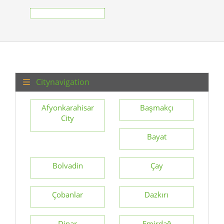
Citynavigation
Afyonkarahisar
Başmakçı
City
Bayat
Bolvadin
Çay
Çobanlar
Dazkırı
Dinar
Emirdağ