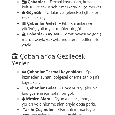
Çobanlar
– Termal kaynakları, kırsal
kültürü ve sakin şehir merkeziyle ilçe merkezi.
Göynük
– Tarlalar ve geleneksel çiftliklerle
çevrili bir köy.
Çobanlar Göleti
– Piknik alanları ve
yürüyüş yollarıyla popüler bir göl.
Çobanlar Yaylası
– Temiz havası ve geniş
manzarasıyla yaz aylarında tercih edilen bir
yayla.
Çobanlar’da Gezilecek
Yerler
Çobanlar Termal Kaynakları
– Spa
hizmetleri sunan, bölgesel öneme sahip şifalı
kaynaklar.
Çobanlar Göleti
– Doğa yürüyüşleri ve
kuş gözlemi için sakin bir göl.
Mesire Alanı
– Oyun alanları, mangal
yerleri ve dinlenme alanlarıyla doğa parkı.
Tarihi Çeşmeler
– Osmanlı mimarisiyle
yapılmış geleneksel su kaynakları.