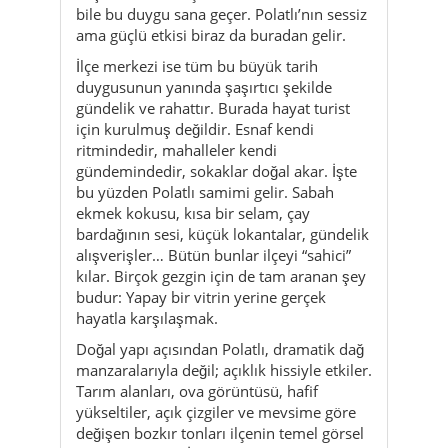
gündelik ve rahattır. Burada hayat turist
için kurulmuş değildir. Esnaf kendi
ritmindedir, mahalleler kendi
gündemindedir, sokaklar doğal akar. İşte
bu yüzden Polatlı samimi gelir. Sabah
ekmek kokusu, kısa bir selam, çay
bardağının sesi, küçük lokantalar, gündelik
alışverişler… Bütün bunlar ilçeyi “sahici”
kılar. Birçok gezgin için de tam aranan şey
budur: Yapay bir vitrin yerine gerçek
hayatla karşılaşmak.
Doğal yapı açısından Polatlı, dramatik dağ
manzaralarıyla değil; açıklık hissiyle etkiler.
Tarım alanları, ova görüntüsü, hafif
yükseltiler, açık çizgiler ve mevsime göre
değişen bozkır tonları ilçenin temel görsel
dilini oluşturur. İlkbaharda daha canlı
renkler çıkar, yazın altın sarısı ve tozlu ışık
baskın olur, sonbaharda görüntü daha
düşünceli bir hava kazanır, kışın ise açıklık
duygusu iyice belirginleşir. Bu nedenle