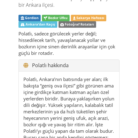
Polatlı, sadece görülecek yerler değil;
hissedilecek tarih, yavaşlanacak yollar ve
bozkırın içine sinen derinlik arayanlar için çok
güçlü bir rotadır.
Polatlı hakkında
Polatlı, Ankara’nın batısında yer alan; ilk
bakışta “geniş ova ilçesi” gibi görünen ama
içine girdikçe katman katman açılan özel
yerlerden biridir. Buraya yaklaşırken yolun
dili değişir. Yüksek yapıların, kalabalık tatil
merkezlerinin ya da hızlı tüketilen şehir
heyecanının yerini geniş ufuk, açık arazi,
bozkır ışığı ve yavaş bir ritim alır. İşte
Polatlı’yı güçlü yapan da tam olarak budur.
Burası sana bir anda kendini göstermez;
biraz bakınca, biraz durunca ve biraz
yürüyünce içini açar.
İlçenin en büyük gücü, aynı anda hem çok
günlük hem de çok tarihli olabilmesidir.