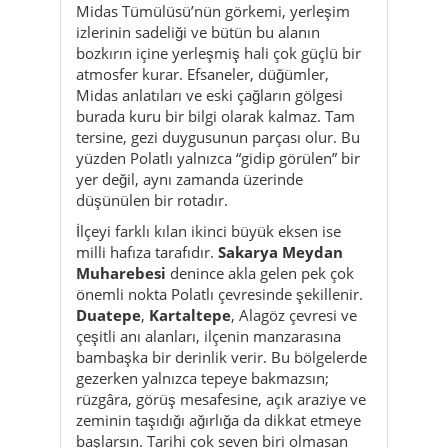
burada kuru bir bilgi olarak kalmaz. Tam
tersine, gezi duygusunun parçası olur. Bu
yüzden Polatlı yalnızca “gidip görülen” bir
yer değil, aynı zamanda üzerinde
düşünülen bir rotadır.
İlçeyi farklı kılan ikinci büyük eksen ise
milli hafıza tarafıdır.
Sakarya Meydan
Muharebesi
denince akla gelen pek çok
önemli nokta Polatlı çevresinde şekillenir.
Duatepe
,
Kartaltepe
, Alagöz çevresi ve
çeşitli anı alanları, ilçenin manzarasına
bambaşka bir derinlik verir. Bu bölgelerde
gezerken yalnızca tepeye bakmazsın;
rüzgâra, görüş mesafesine, açık araziye ve
zeminin taşıdığı ağırlığa da dikkat etmeye
başlarsın. Tarihi çok seven biri olmasan
bile bu duygu sana geçer. Polatlı’nın sessiz
ama güçlü etkisi biraz da buradan gelir.
İlçe merkezi ise tüm bu büyük tarih
duygusunun yanında şaşırtıcı şekilde