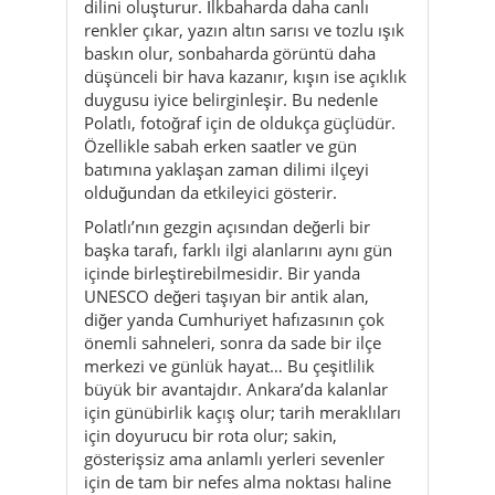
Polatlı, fotoğraf için de oldukça güçlüdür.
Özellikle sabah erken saatler ve gün
batımına yaklaşan zaman dilimi ilçeyi
olduğundan da etkileyici gösterir.
Polatlı’nın gezgin açısından değerli bir
başka tarafı, farklı ilgi alanlarını aynı gün
içinde birleştirebilmesidir. Bir yanda
UNESCO değeri taşıyan bir antik alan,
diğer yanda Cumhuriyet hafızasının çok
önemli sahneleri, sonra da sade bir ilçe
merkezi ve günlük hayat… Bu çeşitlilik
büyük bir avantajdır. Ankara’da kalanlar
için günübirlik kaçış olur; tarih meraklıları
için doyurucu bir rota olur; sakin,
gösterişsiz ama anlamlı yerleri sevenler
için de tam bir nefes alma noktası haline
gelir.
Yeme içme tarafında da Polatlı’nın dili
sadedir. Burada sofralar çoğu zaman
gösteri değil, alışkanlıktır. Kahvaltı uzun
olabilir, çay molası önemli olabilir, öğlen