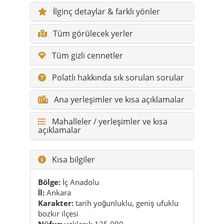
Tüm gizli cennetler
Polatlı hakkında sık sorulan sorular
Ana yerleşimler ve kısa açıklamalar
Mahalleler / yerleşimler ve kısa
açıklamalar
Kısa bilgiler
Bölge:
İç Anadolu
İl:
Ankara
Karakter:
tarih yoğunluklu, geniş ufuklu
bozkır ilçesi
Nüfus:
yaklaşık 125.000
Öne çıkan:
Gordion, Duatepe, anı alanları
En önemli öne çıkanlar