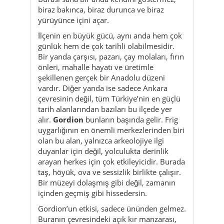
Bir yanda çarşısı, pazarı, çay molaları, fırın
önleri, mahalle hayatı ve üretimle
şekillenen gerçek bir Anadolu düzeni
vardır. Diğer yanda ise sadece Ankara
çevresinin değil, tüm Türkiye’nin en güçlü
tarih alanlarından bazıları bu ilçede yer
alır.
Gordion
bunların başında gelir. Frig
uygarlığının en önemli merkezlerinden biri
olan bu alan, yalnızca arkeolojiye ilgi
duyanlar için değil, yolculukta derinlik
arayan herkes için çok etkileyicidir. Burada
taş, höyük, ova ve sessizlik birlikte çalışır.
Bir müzeyi dolaşmış gibi değil, zamanın
içinden geçmiş gibi hissedersin.
Gordion’un etkisi, sadece ününden gelmez.
Buranın çevresindeki açık kır manzarası,
Midas Tümülüsü’nün görkemi, yerleşim
izlerinin sadeliği ve bütün bu alanın
bozkırın içine yerleşmiş hali çok güçlü bir
atmosfer kurar. Efsaneler, düğümler,
Midas anlatıları ve eski çağların gölgesi