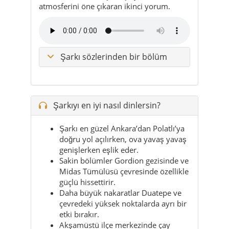
Şarkı sözlerinden bir bölüm
Şarkıyı en iyi nasıl dinlersin?
Şarkı en güzel Ankara’dan Polatlı’ya
doğru yol açılırken, ova yavaş yavaş
genişlerken eşlik eder.
Sakin bölümler Gordion gezisinde ve
Midas Tümülüsü çevresinde özellikle
güçlü hissettirir.
Daha büyük nakaratlar Duatepe ve
çevredeki yüksek noktalarda ayrı bir
etki bırakır.
Akşamüstü ilçe merkezinde çay
molası verirken dinlemek de
Polatlı’nın ritmine çok yakışır.
İpucu:
Yola çıkmadan şarkıyı aç; Polatlı’nın
geniş ufkuna ilk bakışla duygu hemen