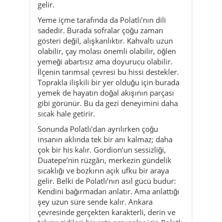
yemeği abartısız ama doyurucu olabilir.
İlçenin tarımsal çevresi bu hissi destekler.
Toprakla ilişkili bir yer olduğu için burada
yemek de hayatın doğal akışının parçası
gibi görünür. Bu da gezi deneyimini daha
sıcak hale getirir.
Sonunda Polatlı’dan ayrılırken çoğu
insanın aklında tek bir anı kalmaz; daha
çok bir his kalır. Gordion’un sessizliği,
Duatepe’nin rüzgârı, merkezin gündelik
sıcaklığı ve bozkırın açık ufku bir araya
gelir. Belki de Polatlı’nın asıl gücü budur:
Kendini bağırmadan anlatır. Ama anlattığı
şey uzun süre sende kalır. Ankara
çevresinde gerçekten karakterli, derin ve
tekrar gidilesi bir rota arayanlar için Polatlı
çok güçlü bir seçenektir.
Kültür & gelenekler