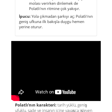
yerine oturur.
Polatlı’nın karakteri:
tarih yüklü, geniş
ufuklu, sade ve insanın içine yavaşça işleyen
bir Ankara ilçesi.
Gordion
Bozkır Ufku
Sakarya Hafızası
Ankara’dan Kaçış
Fotoğraf Rotaları